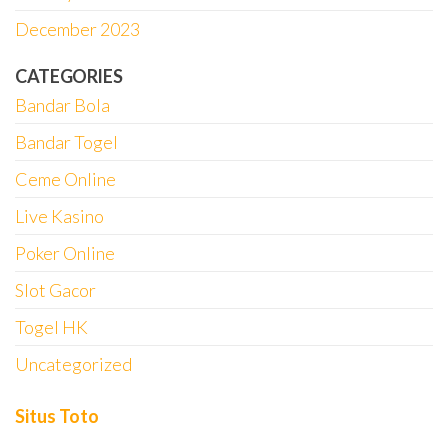
December 2023
CATEGORIES
Bandar Bola
Bandar Togel
Ceme Online
Live Kasino
Poker Online
Slot Gacor
Togel HK
Uncategorized
Situs Toto