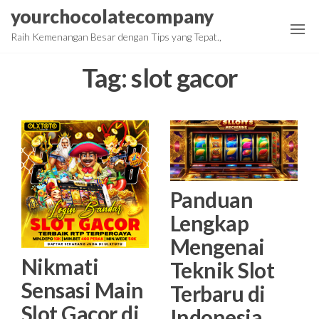
Skip
yourchocolatecompany
to
Raih Kemenangan Besar dengan Tips yang Tepat.,
the
content
Tag:
slot gacor
Panduan
Lengkap
Mengenai
Nikmati
Teknik Slot
Sensasi Main
Terbaru di
Slot Gacor di
Indonesia