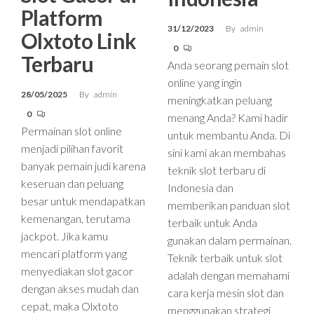
Platform
31/12/2023
By
admin
Olxtoto Link
0
Terbaru
Anda seorang pemain slot
online yang ingin
28/05/2025
By
admin
meningkatkan peluang
0
menang Anda? Kami hadir
Permainan slot online
untuk membantu Anda. Di
menjadi pilihan favorit
sini kami akan membahas
banyak pemain judi karena
teknik slot terbaru di
keseruan dan peluang
Indonesia dan
besar untuk mendapatkan
memberikan panduan slot
kemenangan, terutama
terbaik untuk Anda
jackpot. Jika kamu
gunakan dalam permainan.
mencari platform yang
Teknik terbaik untuk slot
menyediakan slot gacor
adalah dengan memahami
dengan akses mudah dan
cara kerja mesin slot dan
cepat, maka Olxtoto
menggunakan strategi