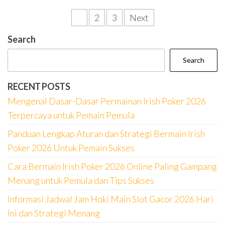
Posts
1
2
3
Next
pagination
Search
Search
RECENT POSTS
Mengenal Dasar-Dasar Permainan Irish Poker 2026
Terpercaya untuk Pemain Pemula
Panduan Lengkap Aturan dan Strategi Bermain Irish
Poker 2026 Untuk Pemain Sukses
Cara Bermain Irish Poker 2026 Online Paling Gampang
Menang untuk Pemula dan Tips Sukses
Informasi Jadwal Jam Hoki Main Slot Gacor 2026 Hari
Ini dan Strategi Menang