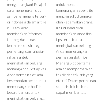
menguntungkan? Pelajari
untuk mencapai
cara menemukan slot
kemenangan seperti itu
gampang menang terbaik
mungkin sulit ditemukan
di Indonesia dalam artikel
oleh kebanyakan orang.
ini! Kami akan
Kali ini, kami akan
memberikan informasi
memberikan Anda tips-
tentang dasar-dasar
tips terbaik untuk
bermain slot, strategi
meningkatkan peluang
pemenang, dan rahasia-
Anda memenangkan
rahasia untuk
permainan slot. Tips
meningkatkan peluang
Menang Slot pertama
menang Anda. Setiap kali
adalah memperhatikan
Anda bermain slot, ada
teknik dan trik-trik yang
kesempatan besar untuk
efektif. Dalam permainan
memenangkan hadiah
slot, trik-trik tertentu
besar. Namun, untuk
dapat membantu…
meningkatkan peluang…