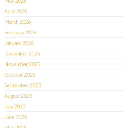
May 2026
April 2026
March 2026
February 2026
January 2026
December 2025
November 2025
October 2025
September 2025
August 2025
July 2025
June 2025
May 2025