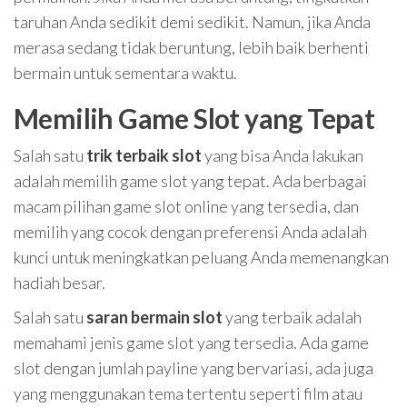
taruhan Anda sedikit demi sedikit. Namun, jika Anda
merasa sedang tidak beruntung, lebih baik berhenti
bermain untuk sementara waktu.
Memilih Game Slot yang Tepat
Salah satu
trik terbaik slot
yang bisa Anda lakukan
adalah memilih game slot yang tepat. Ada berbagai
macam pilihan game slot online yang tersedia, dan
memilih yang cocok dengan preferensi Anda adalah
kunci untuk meningkatkan peluang Anda memenangkan
hadiah besar.
Salah satu
saran bermain slot
yang terbaik adalah
memahami jenis game slot yang tersedia. Ada game
slot dengan jumlah payline yang bervariasi, ada juga
yang menggunakan tema tertentu seperti film atau