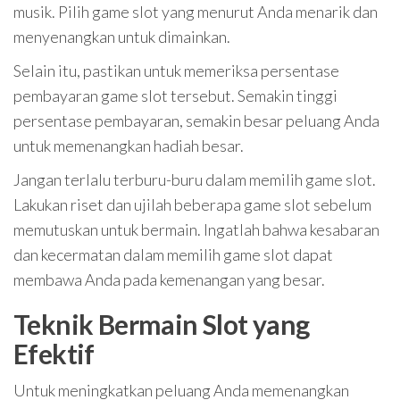
musik. Pilih game slot yang menurut Anda menarik dan
menyenangkan untuk dimainkan.
Selain itu, pastikan untuk memeriksa persentase
pembayaran game slot tersebut. Semakin tinggi
persentase pembayaran, semakin besar peluang Anda
untuk memenangkan hadiah besar.
Jangan terlalu terburu-buru dalam memilih game slot.
Lakukan riset dan ujilah beberapa game slot sebelum
memutuskan untuk bermain. Ingatlah bahwa kesabaran
dan kecermatan dalam memilih game slot dapat
membawa Anda pada kemenangan yang besar.
Teknik Bermain Slot yang
Efektif
Untuk meningkatkan peluang Anda memenangkan