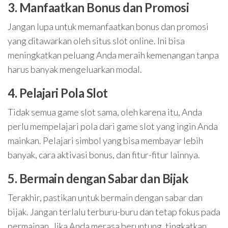
3. Manfaatkan Bonus dan Promosi
Jangan lupa untuk memanfaatkan bonus dan promosi
yang ditawarkan oleh situs slot online. Ini bisa
meningkatkan peluang Anda meraih kemenangan tanpa
harus banyak mengeluarkan modal.
4. Pelajari Pola Slot
Tidak semua game slot sama, oleh karena itu, Anda
perlu mempelajari pola dari game slot yang ingin Anda
mainkan. Pelajari simbol yang bisa membayar lebih
banyak, cara aktivasi bonus, dan fitur-fitur lainnya.
5. Bermain dengan Sabar dan Bijak
Terakhir, pastikan untuk bermain dengan sabar dan
bijak. Jangan terlalu terburu-buru dan tetap fokus pada
permainan. Jika Anda merasa beruntung, tingkatkan