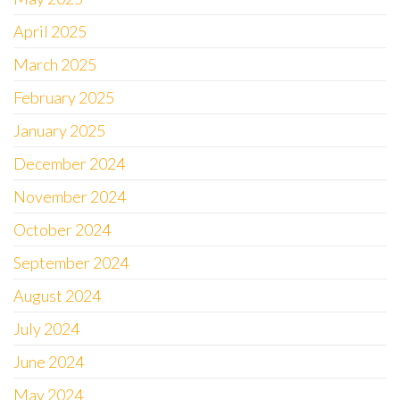
April 2025
March 2025
February 2025
January 2025
December 2024
November 2024
October 2024
September 2024
August 2024
July 2024
June 2024
May 2024