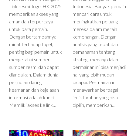
Link resmi Togel HK 2025
Indonesia. Banyak pemain
memberikan akses yang
mencari cara untuk
aman dan terpercaya
meningkatkan peluang
untuk para pemain.
mereka dalam meraih
Dengan bertambahnya
kemenangan. Dengan
minat terhadap togel,
analisis yang tepat dan
penting bagi pemain untuk
pemahaman tentang
mengetahui sumber-
strategi, menang dalam
sumber resmi dan dapat
permainan ini bisa menjadi
diandalkan. Dalam dunia
hal yang lebih mudah
perjudian daring,
dicapai. Permainan ini
keamanan dan kejelasan
menawarkan berbagai
informasi adalah kunci.
jenis taruhan yang bisa
Memiliki akses ke link…
dipilih, memberikan…