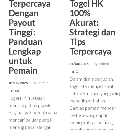
Terpercaya
Togel HK
Dengan
100%
Payout
Akurat:
Tinggi:
Strategi dan
Panduan
Tips
Lengkap
Terpercaya
untuk
31/08/2025
By
admin
Pemain
0
Dalam dunia perjudian,
01/09/2025
By
admin
Togel HK menjadi salah
0
satu permainan yang paling
Togel HK 4D telah
menarik perhatian.
menjadi pilihan populer
Banyak pemain mencari
bagi banyak pemain yang
metode yang dapat
mencari peluang untuk
meningkatkan peluang
menang besar dengan
mereka untuk menang.