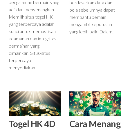
pengalaman bermain yang
berdasarkan data dan
adil dan menyenangkan.
pola sebelumnya dapat
Memilih situs togel HK
membantu pemain
yang terpercaya adalah
mengambil keputusan
kunci untuk memastikan
yang lebih baik. Dalam…
keamanan dan integritas
permainan yang
dimainkan. Situs-situs
terpercaya
menyediakan…
Togel HK 4D
Cara Menang