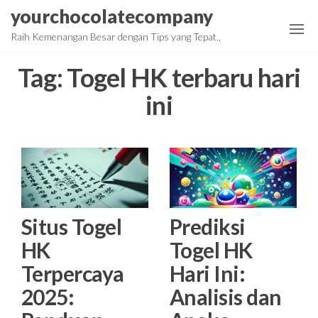
Skip
yourchocolatecompany
to
Raih Kemenangan Besar dengan Tips yang Tepat.,
the
content
Tag:
Togel HK terbaru hari
ini
Situs Togel
Prediksi
HK
Togel HK
Terpercaya
Hari Ini:
2025:
Analisis dan