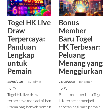
Togel HK Live
Bonus
Draw
Member
Terpercaya:
Baru Togel
Panduan
HK Terbesar:
Lengkap
Peluang
untuk
Menang yang
Pemain
Menggiurkan
26/08/2025
By
admin
25/08/2025
By
admin
0
0
Togel HK live draw
Bonus member baru Togel
terpercaya menjadi pilihan
HK terbesar menjadi
utama bagi banyak pemain
sorotan bagi para pemain.