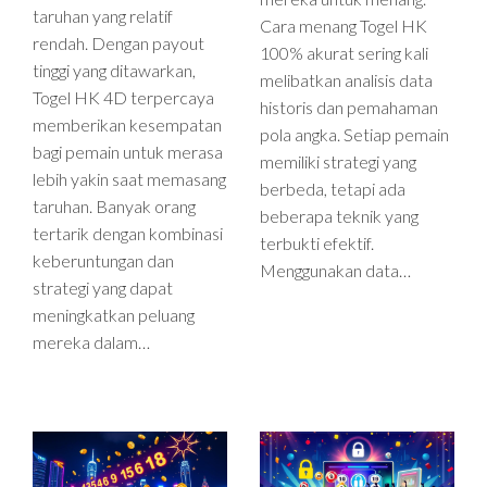
taruhan yang relatif
Cara menang Togel HK
rendah. Dengan payout
100% akurat sering kali
tinggi yang ditawarkan,
melibatkan analisis data
Togel HK 4D terpercaya
historis dan pemahaman
memberikan kesempatan
pola angka. Setiap pemain
bagi pemain untuk merasa
memiliki strategi yang
lebih yakin saat memasang
berbeda, tetapi ada
taruhan. Banyak orang
beberapa teknik yang
tertarik dengan kombinasi
terbukti efektif.
keberuntungan dan
Menggunakan data…
strategi yang dapat
meningkatkan peluang
mereka dalam…