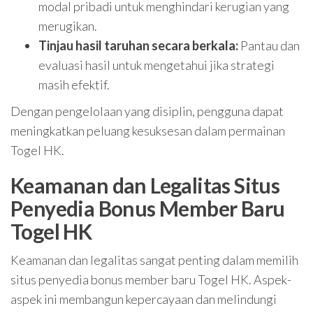
modal pribadi untuk menghindari kerugian yang
merugikan.
Tinjau hasil taruhan secara berkala:
Pantau dan
evaluasi hasil untuk mengetahui jika strategi
masih efektif.
Dengan pengelolaan yang disiplin, pengguna dapat
meningkatkan peluang kesuksesan dalam permainan
Togel HK.
Keamanan dan Legalitas Situs
Penyedia Bonus Member Baru
Togel HK
Keamanan dan legalitas sangat penting dalam memilih
situs penyedia bonus member baru Togel HK. Aspek-
aspek ini membangun kepercayaan dan melindungi