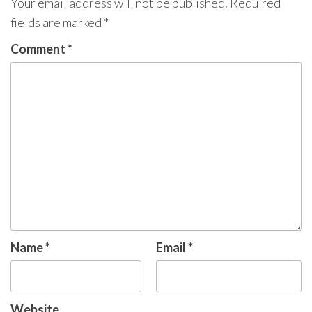
Your email address will not be published.
Required
fields are marked
*
Comment
*
Name
*
Email
*
Website