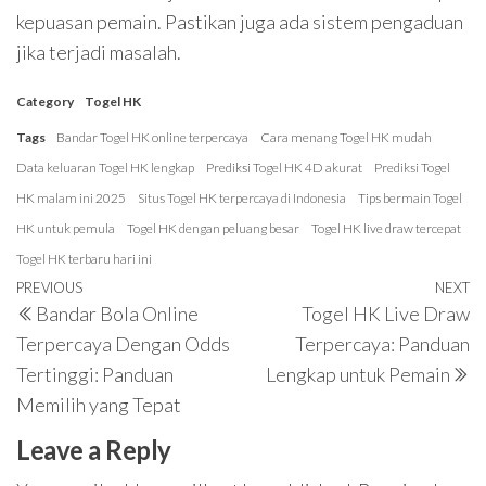
kepuasan pemain. Pastikan juga ada sistem pengaduan
jika terjadi masalah.
Category
Togel HK
Tags
Bandar Togel HK online terpercaya
Cara menang Togel HK mudah
Data keluaran Togel HK lengkap
Prediksi Togel HK 4D akurat
Prediksi Togel
HK malam ini 2025
Situs Togel HK terpercaya di Indonesia
Tips bermain Togel
HK untuk pemula
Togel HK dengan peluang besar
Togel HK live draw tercepat
Togel HK terbaru hari ini
Post
Previous
PREVIOUS
NEXT
N
Bandar Bola Online
Togel HK Live Draw
navigation
Post
P
Terpercaya Dengan Odds
Terpercaya: Panduan
Tertinggi: Panduan
Lengkap untuk Pemain
Memilih yang Tepat
Leave a Reply