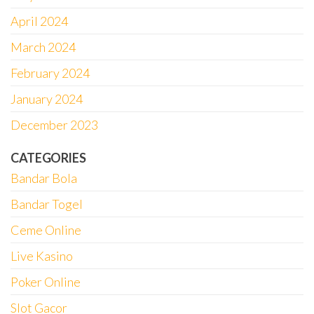
April 2024
March 2024
February 2024
January 2024
December 2023
CATEGORIES
Bandar Bola
Bandar Togel
Ceme Online
Live Kasino
Poker Online
Slot Gacor