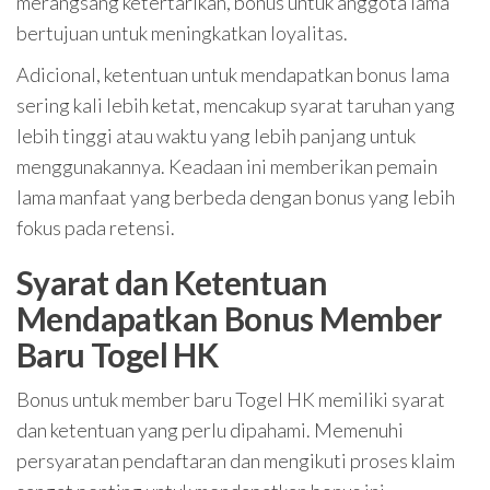
merangsang ketertarikan, bonus untuk anggota lama
bertujuan untuk meningkatkan loyalitas.
Adicional, ketentuan untuk mendapatkan bonus lama
sering kali lebih ketat, mencakup syarat taruhan yang
lebih tinggi atau waktu yang lebih panjang untuk
menggunakannya. Keadaan ini memberikan pemain
lama manfaat yang berbeda dengan bonus yang lebih
fokus pada retensi.
Syarat dan Ketentuan
Mendapatkan Bonus Member
Baru Togel HK
Bonus untuk member baru Togel HK memiliki syarat
dan ketentuan yang perlu dipahami. Memenuhi
persyaratan pendaftaran dan mengikuti proses klaim