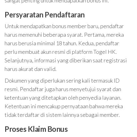
sangat penting untuk mendapatkan bonus ini.
Persyaratan Pendaftaran
Untuk mendapatkan bonus member baru, pendaftar
harus memenuhi beberapa syarat. Pertama, mereka
harus berusia minimal 18 tahun. Kedua, pendaftar
perlu membuat akun resmi di platform Togel HK.
Selanjutnya, informasi yang diberikan saat registrasi
harus akurat dan valid.
Dokumen yang diperlukan sering kali termasuk ID
resmi. Pendaftar juga harus menyetujui syarat dan
ketentuan yang ditetapkan oleh penyedia layanan.
Ketentuan ini mencakup pernyataan bahwa mereka
tidak terdaftar di sistem lainnya sebagai member.
Proses Klaim Bonus