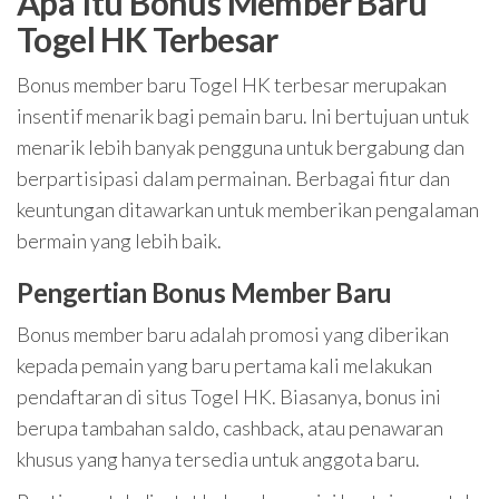
Apa Itu Bonus Member Baru
Togel HK Terbesar
Bonus member baru Togel HK terbesar merupakan
insentif menarik bagi pemain baru. Ini bertujuan untuk
menarik lebih banyak pengguna untuk bergabung dan
berpartisipasi dalam permainan. Berbagai fitur dan
keuntungan ditawarkan untuk memberikan pengalaman
bermain yang lebih baik.
Pengertian Bonus Member Baru
Bonus member baru adalah promosi yang diberikan
kepada pemain yang baru pertama kali melakukan
pendaftaran di situs Togel HK. Biasanya, bonus ini
berupa tambahan saldo, cashback, atau penawaran
khusus yang hanya tersedia untuk anggota baru.