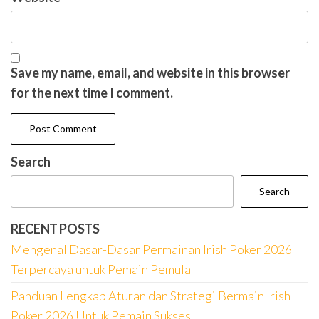
Save my name, email, and website in this browser
for the next time I comment.
Search
Search
RECENT POSTS
Mengenal Dasar-Dasar Permainan Irish Poker 2026
Terpercaya untuk Pemain Pemula
Panduan Lengkap Aturan dan Strategi Bermain Irish
Poker 2026 Untuk Pemain Sukses