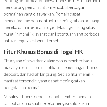
Penting untuk dicatat bahwa bonus ini bertujuan untuk
mendorong pemain untuk mencoba berbagai
permainan yang ditawarkan. Pemain dapat
memanfaatkan bonus ini untuk meningkatkan peluang
mereka dalam bermain togel. Masing-masing situs
mungkin memiliki syarat dan ketentuan yang berbeda
untuk mengakses bonus tersebut.
Fitur Khusus Bonus di Togel HK
Fitur yang ditawarkan dalam bonus member baru
biasanya termasuk multiplikator kemenangan, bonus
deposit, dan hadiah langsung. Setiap fitur memiliki
manfaat tersendiri yang dapat meningkatkan
pengalaman bermain.
Misalnya, bonus deposit dapat memberi pemain
tambahan dana saat mereka mengisi saldo akun