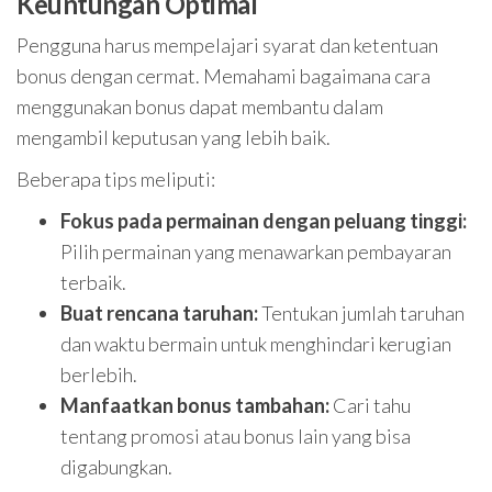
Keuntungan Optimal
Pengguna harus mempelajari syarat dan ketentuan
bonus dengan cermat. Memahami bagaimana cara
menggunakan bonus dapat membantu dalam
mengambil keputusan yang lebih baik.
Beberapa tips meliputi:
Fokus pada permainan dengan peluang tinggi:
Pilih permainan yang menawarkan pembayaran
terbaik.
Buat rencana taruhan:
Tentukan jumlah taruhan
dan waktu bermain untuk menghindari kerugian
berlebih.
Manfaatkan bonus tambahan:
Cari tahu
tentang promosi atau bonus lain yang bisa
digabungkan.