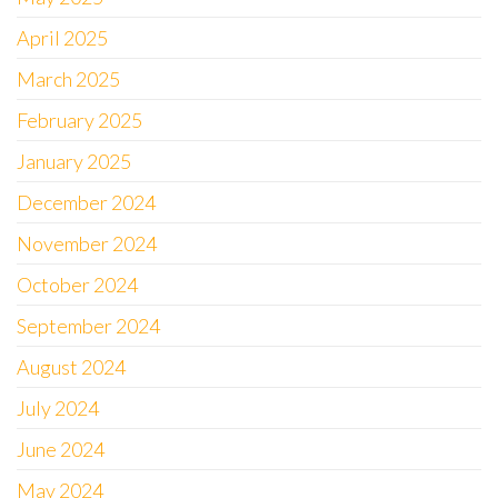
April 2025
March 2025
February 2025
January 2025
December 2024
November 2024
October 2024
September 2024
August 2024
July 2024
June 2024
May 2024