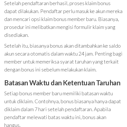
Setelah pendaftaran berhasil, proses klaim bonus
dapat dilakukan. Pendaftar perlu masuk ke akun mereka
dan mencari opsi klaim bonus member baru. Biasanya,
prosedur ini melibatkan mengisi formulir klaim yang
disediakan.
Setelah itu, biasanya bonus akan ditambahkan ke saldo
akun secara otomatis dalam waktu 24 jam. Penting bagi
member untuk memeriksa syarat taruhan yang terkait
dengan bonus ini sebelum melakukan klaim.
Batasan Waktu dan Ketentuan Taruhan
Setiap bonus member baru memiliki batasan waktu
untuk diklaim. Contohnya, bonus biasanya hanya dapat
diklaim dalam 7 hari setelah pendaftaran. Apabila
pendaftar melewati batas waktu ini, bonus akan
hangus.