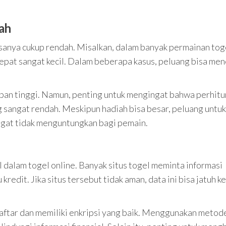
ah
sanya cukup rendah. Misalkan, dalam banyak permainan tog
epat sangat kecil. Dalam beberapa kasus, peluang bisa men
apan tinggi. Namun, penting untuk mengingat bahwa perhit
sangat rendah. Meskipun hadiah bisa besar, peluang untuk
gat tidak menguntungkan bagi pemain.
 dalam togel online. Banyak situs togel meminta informasi
kredit. Jika situs tersebut tidak aman, data ini bisa jatuh ke
aftar dan memiliki enkripsi yang baik. Menggunakan metod