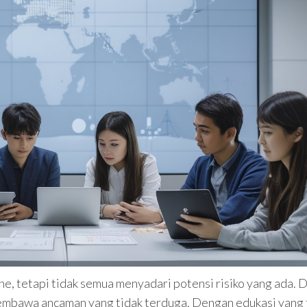
ne, tetapi tidak semua menyadari potensi risiko yang ada. 
membawa ancaman yang tidak terduga. Dengan edukasi yang 