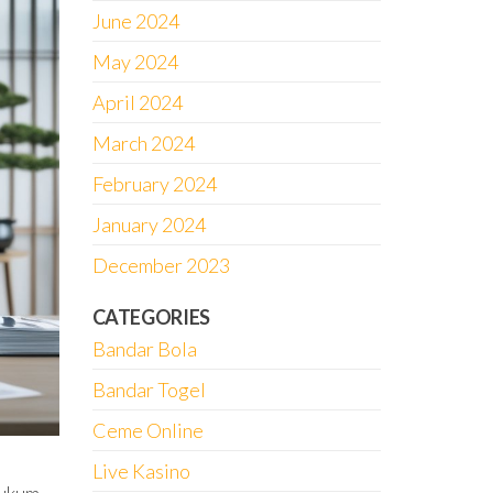
June 2024
May 2024
April 2024
March 2024
February 2024
January 2024
December 2023
CATEGORIES
Bandar Bola
Bandar Togel
Ceme Online
Live Kasino