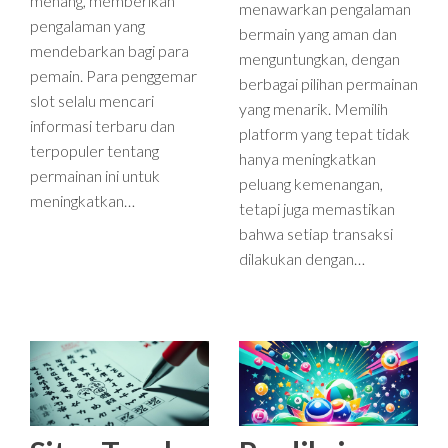
menang, memberikan
menawarkan pengalaman
pengalaman yang
bermain yang aman dan
mendebarkan bagi para
menguntungkan, dengan
pemain. Para penggemar
berbagai pilihan permainan
slot selalu mencari
yang menarik. Memilih
informasi terbaru dan
platform yang tepat tidak
terpopuler tentang
hanya meningkatkan
permainan ini untuk
peluang kemenangan,
meningkatkan…
tetapi juga memastikan
bahwa setiap transaksi
dilakukan dengan…