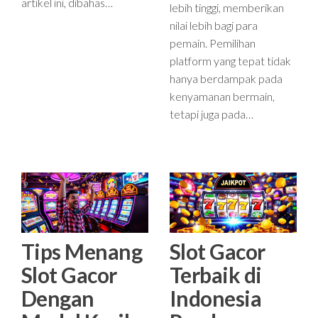
artikel ini, dibahas…
lebih tinggi, memberikan
nilai lebih bagi para
pemain. Pemilihan
platform yang tepat tidak
hanya berdampak pada
kenyamanan bermain,
tetapi juga pada…
Tips Menang
Slot Gacor
Slot Gacor
Terbaik di
Dengan
Indonesia