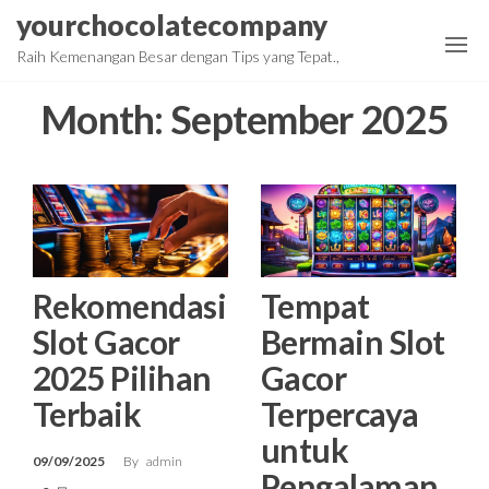
Skip
yourchocolatecompany
to
Raih Kemenangan Besar dengan Tips yang Tepat.,
the
content
Month:
September 2025
Rekomendasi
Tempat
Slot Gacor
Bermain Slot
2025 Pilihan
Gacor
Terbaik
Terpercaya
untuk
09/09/2025
By
admin
Pengalaman