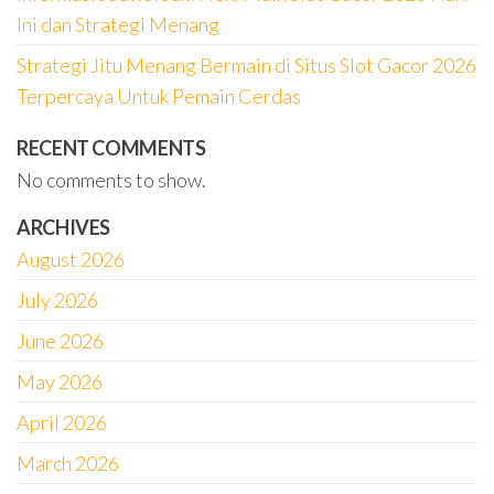
Ini dan Strategi Menang
Strategi Jitu Menang Bermain di Situs Slot Gacor 2026
Terpercaya Untuk Pemain Cerdas
RECENT COMMENTS
No comments to show.
ARCHIVES
August 2026
July 2026
June 2026
May 2026
April 2026
March 2026