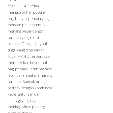
Togel HK 4D telah
menjadi pilihan populer
bagi banyak pemain yang
mencari peluang untuk
menang besar dengan
taruhan yang relatif
rendah. Dengan payout
tinggi yang ditawarkan,
Togel HK 4D terpercaya
memberikan kesempatan
bagi pemain untuk merasa
lebih yakin saat memasang
taruhan. Banyak orang
tertarik dengan kombinasi
keberuntungan dan
strategi yang dapat
meningkatkan peluang
mereka dalam…