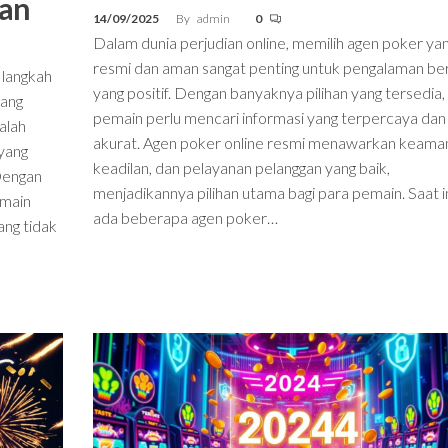
an
14/09/2025
By
admin
0
Dalam dunia perjudian online, memilih agen poker ya
resmi dan aman sangat penting untuk pengalaman be
 langkah
yang positif. Dengan banyaknya pilihan yang tersedia,
yang
pemain perlu mencari informasi yang terpercaya dan
alah
akurat. Agen poker online resmi menawarkan keama
 yang
keadilan, dan pelayanan pelanggan yang baik,
 Dengan
menjadikannya pilihan utama bagi para pemain. Saat in
emain
ada beberapa agen poker…
ang tidak