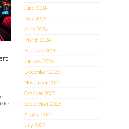
June 2026
May 2026
April 2026
March 2026
February 2026
r:
January 2026
December 2025
November 2025
October 2025
onus
September 2025
ik ke
August 2025
July 2025