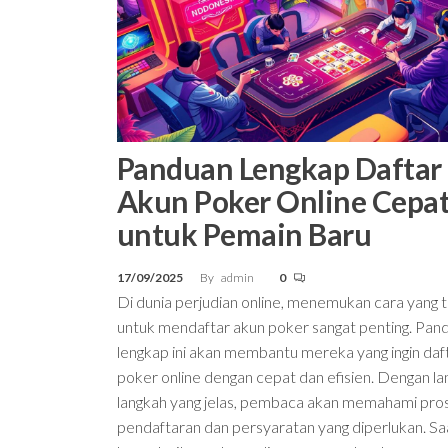
Panduan Lengkap Daftar
Akun Poker Online Cepa
untuk Pemain Baru
17/09/2025
By
admin
0
Di dunia perjudian online, menemukan cara yang 
untuk mendaftar akun poker sangat penting. Pan
lengkap ini akan membantu mereka yang ingin daf
poker online dengan cepat dan efisien. Dengan la
langkah yang jelas, pembaca akan memahami pro
pendaftaran dan persyaratan yang diperlukan. Saat