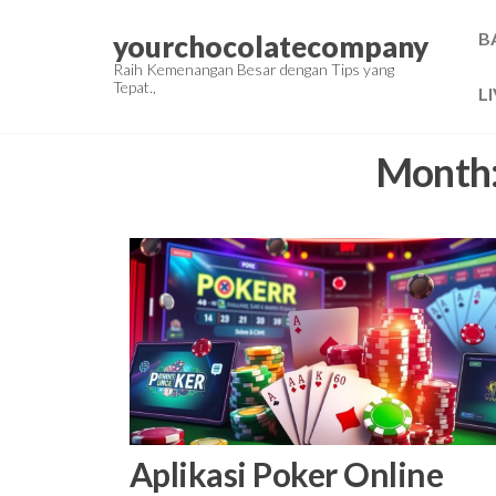
Skip
B
yourchocolatecompany
to
Raih Kemenangan Besar dengan Tips yang
the
Tepat.,
L
content
Month
Aplikasi Poker Online