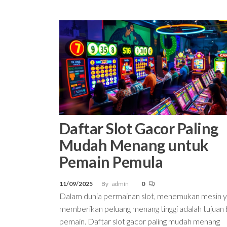
Daftar Slot Gacor Paling
Mudah Menang untuk
Pemain Pemula
11/09/2025
By
admin
0
Dalam dunia permainan slot, menemukan mesin 
memberikan peluang menang tinggi adalah tujuan
pemain. Daftar slot gacor paling mudah menang