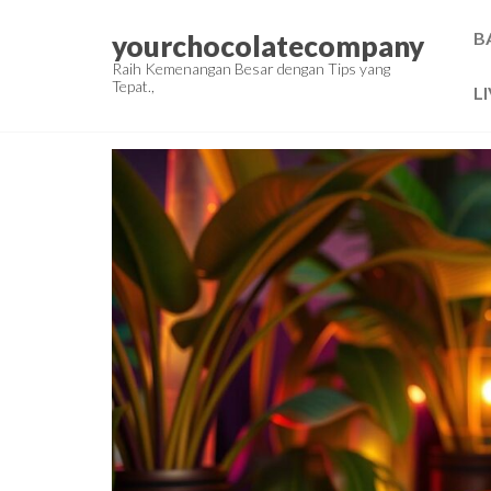
Skip
B
yourchocolatecompany
to
Raih Kemenangan Besar dengan Tips yang
the
Tepat.,
L
content