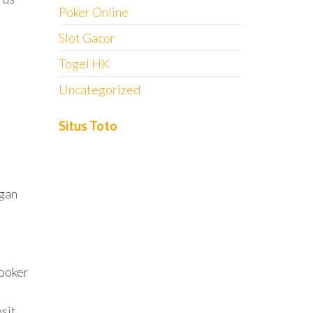
Poker Online
Slot Gacor
Togel HK
Uncategorized
Situs Toto
ngan
 poker
sit