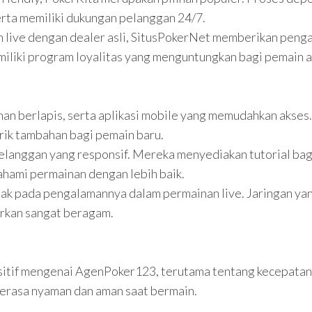
erta memiliki dukungan pelanggan 24/7.
 live dengan dealer asli, SitusPokerNet memberikan peng
iliki program loyalitas yang menguntungkan bagi pemain ak
nan berlapis, serta aplikasi mobile yang memudahkan akses
rik tambahan bagi pemain baru.
elanggan yang responsif. Mereka menyediakan tutorial bag
ami permainan dengan lebih baik.
tak pada pengalamannya dalam permainan live. Jaringan yan
rkan sangat beragam.
sitif mengenai AgenPoker123, terutama tentang kecepatan
erasa nyaman dan aman saat bermain.