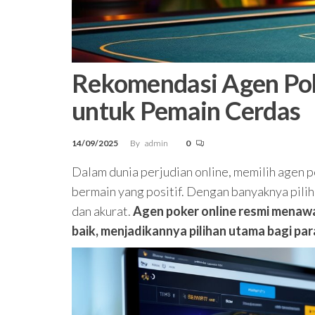
Rekomendasi Agen Po
untuk Pemain Cerdas
14/09/2025
By
admin
0
Dalam dunia perjudian online, memilih agen 
bermain yang positif. Dengan banyaknya pilih
dan akurat.
Agen poker online resmi menaw
baik, menjadikannya pilihan utama bagi par