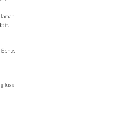
alaman
tif.
. Bonus
i
g luas