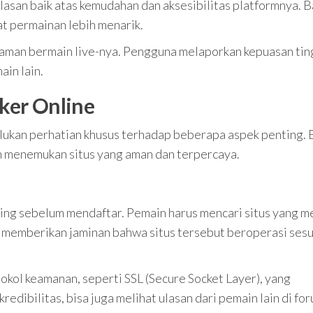
lasan baik atas kemudahan dan aksesibilitas platformnya. 
t permainan lebih menarik.
aman bermain live-nya. Pengguna melaporkan kepuasan tin
ain lain.
ker Online
lukan perhatian khusus terhadap beberapa aspek penting. 
 menemukan situs yang aman dan terpercaya.
ting sebelum mendaftar. Pemain harus mencari situs yang me
ini memberikan jaminan bahwa situs tersebut beroperasi sesu
kol keamanan, seperti SSL (Secure Socket Layer), yang
dibilitas, bisa juga melihat ulasan dari pemain lain di fo