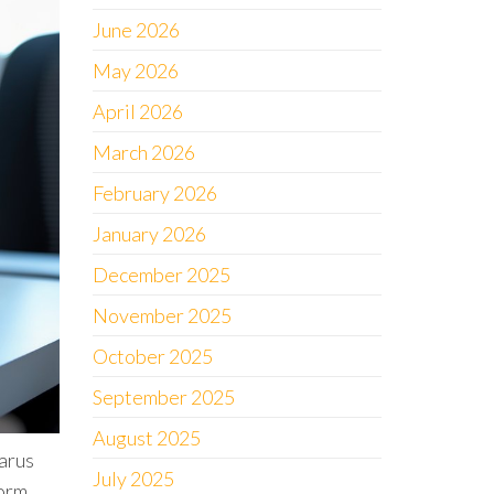
June 2026
May 2026
April 2026
March 2026
February 2026
January 2026
December 2025
November 2025
October 2025
September 2025
August 2025
harus
July 2025
form