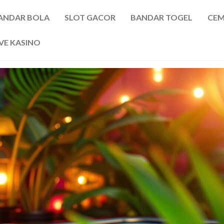
ANDAR BOLA
SLOT GACOR
BANDAR TOGEL
CEM
IVE KASINO