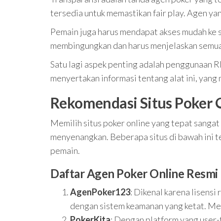
tersedia untuk memastikan fair play. Agen yan
Pemain juga harus mendapat akses mudah ke s
membingungkan dan harus menjelaskan semua 
Satu lagi aspek penting adalah penggunaan 
menyertakan informasi tentang alat ini, yang
Rekomendasi Situs Poker 
Memilih situs poker online yang tepat sanga
menyenangkan. Beberapa situs di bawah ini te
pemain.
Daftar Agen Poker Online Resmi
AgenPoker123
: Dikenal karena lisen
dengan sistem keamanan yang ketat. Me
PokerKita
: Dengan platform yang user-