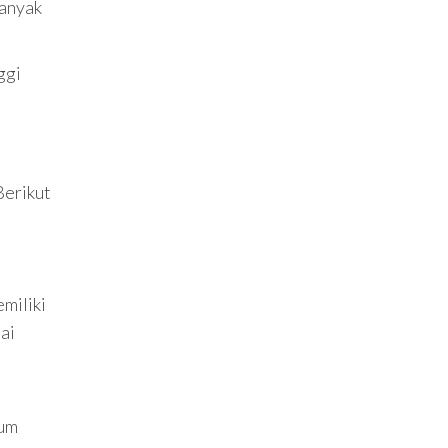
Banyak
ggi
Berikut
miliki
ai
rum