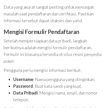
Data yang akurat sangat penting untuk mencegah
masalah saat pendaftaran dan verifikasi. Pastikan
informasi tersebut dapat diakses dan valid.
Mengisi Formulir Pendaftaran
Setelah mempersiapkan data pribadi, langkah
berikutnya adalah mengisi formulir pendaftaran.
Formulir ini biasanya tersedia di situs resmi penyedia
poker.
Pengguna perlu mengisi informasi berikut:
Username
: Nama pengguna yang diinginkan.
Password
: Buat kata sandi yang kuat.
Data Pribadi
: Mengisi nama, email, dan nomor
telepon.