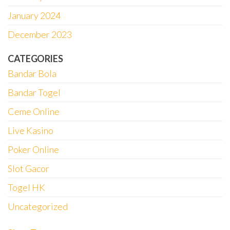
January 2024
December 2023
CATEGORIES
Bandar Bola
Bandar Togel
Ceme Online
Live Kasino
Poker Online
Slot Gacor
Togel HK
Uncategorized