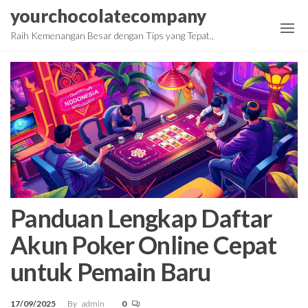
Skip
yourchocolatecompany
to
Raih Kemenangan Besar dengan Tips yang Tepat.,
the
content
Panduan Lengkap Daftar
Akun Poker Online Cepat
untuk Pemain Baru
17/09/2025
By
admin
0