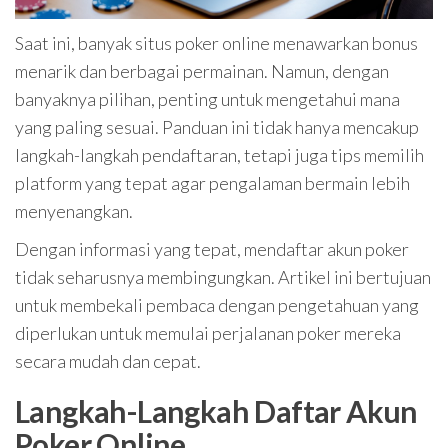
Saat ini, banyak situs poker online menawarkan bonus
menarik dan berbagai permainan. Namun, dengan
banyaknya pilihan, penting untuk mengetahui mana
yang paling sesuai. Panduan ini tidak hanya mencakup
langkah-langkah pendaftaran, tetapi juga tips memilih
platform yang tepat agar pengalaman bermain lebih
menyenangkan.
Dengan informasi yang tepat, mendaftar akun poker
tidak seharusnya membingungkan. Artikel ini bertujuan
untuk membekali pembaca dengan pengetahuan yang
diperlukan untuk memulai perjalanan poker mereka
secara mudah dan cepat.
Langkah-Langkah Daftar Akun
Poker Online