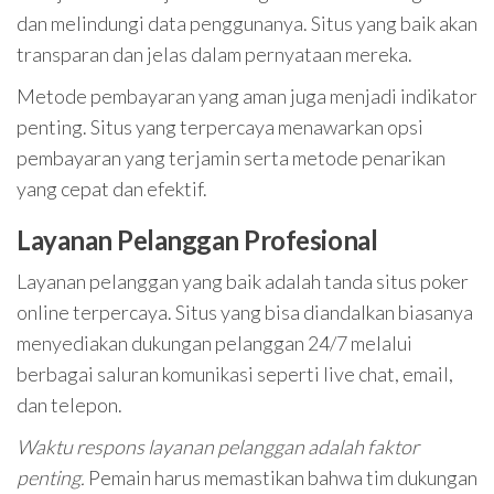
dan melindungi data penggunanya. Situs yang baik akan
transparan dan jelas dalam pernyataan mereka.
Metode pembayaran yang aman juga menjadi indikator
penting. Situs yang terpercaya menawarkan opsi
pembayaran yang terjamin serta metode penarikan
yang cepat dan efektif.
Layanan Pelanggan Profesional
Layanan pelanggan yang baik adalah tanda situs poker
online terpercaya. Situs yang bisa diandalkan biasanya
menyediakan dukungan pelanggan 24/7 melalui
berbagai saluran komunikasi seperti live chat, email,
dan telepon.
Waktu respons layanan pelanggan adalah faktor
penting.
Pemain harus memastikan bahwa tim dukungan