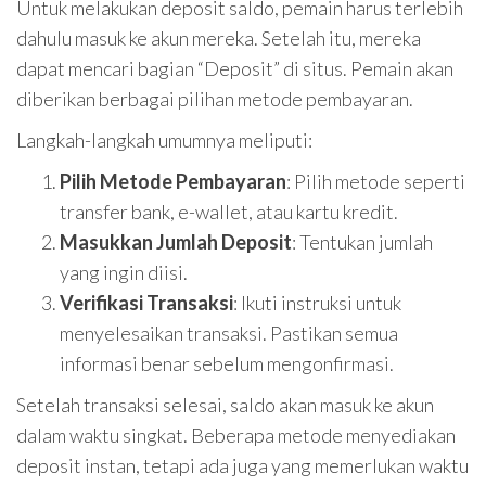
Untuk melakukan deposit saldo, pemain harus terlebih
dahulu masuk ke akun mereka. Setelah itu, mereka
dapat mencari bagian “Deposit” di situs. Pemain akan
diberikan berbagai pilihan metode pembayaran.
Langkah-langkah umumnya meliputi:
Pilih Metode Pembayaran
: Pilih metode seperti
transfer bank, e-wallet, atau kartu kredit.
Masukkan Jumlah Deposit
: Tentukan jumlah
yang ingin diisi.
Verifikasi Transaksi
: Ikuti instruksi untuk
menyelesaikan transaksi. Pastikan semua
informasi benar sebelum mengonfirmasi.
Setelah transaksi selesai, saldo akan masuk ke akun
dalam waktu singkat. Beberapa metode menyediakan
deposit instan, tetapi ada juga yang memerlukan waktu