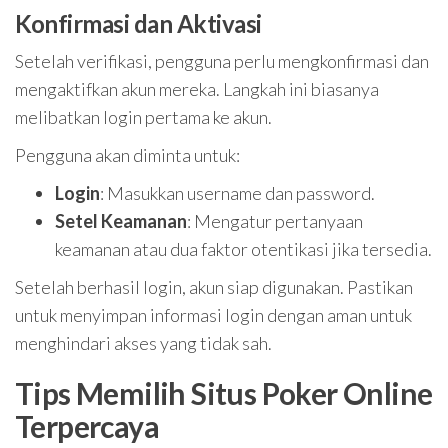
Konfirmasi dan Aktivasi
Setelah verifikasi, pengguna perlu mengkonfirmasi dan
mengaktifkan akun mereka. Langkah ini biasanya
melibatkan login pertama ke akun.
Pengguna akan diminta untuk:
Login
: Masukkan username dan password.
Setel Keamanan
: Mengatur pertanyaan
keamanan atau dua faktor otentikasi jika tersedia.
Setelah berhasil login, akun siap digunakan. Pastikan
untuk menyimpan informasi login dengan aman untuk
menghindari akses yang tidak sah.
Tips Memilih Situs Poker Online
Terpercaya