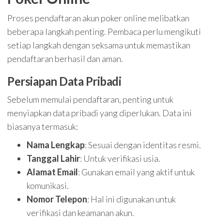
Proses pendaftaran akun poker online melibatkan
beberapa langkah penting. Pembaca perlu mengikuti
setiap langkah dengan seksama untuk memastikan
pendaftaran berhasil dan aman.
Persiapan Data Pribadi
Sebelum memulai pendaftaran, penting untuk
menyiapkan data pribadi yang diperlukan. Data ini
biasanya termasuk:
Nama Lengkap
: Sesuai dengan identitas resmi.
Tanggal Lahir
: Untuk verifikasi usia.
Alamat Email
: Gunakan email yang aktif untuk
komunikasi.
Nomor Telepon
: Hal ini digunakan untuk
verifikasi dan keamanan akun.