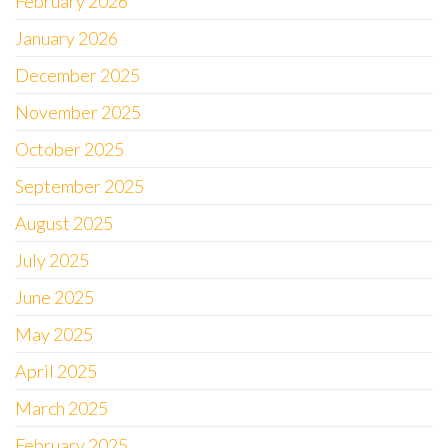
February 2026
January 2026
December 2025
November 2025
October 2025
September 2025
August 2025
July 2025
June 2025
May 2025
April 2025
March 2025
February 2025