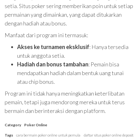
setia. Situs poker sering memberikan poin untuk setiap
permainan yang dimainkan, yang dapat ditukarkan
dengan hadiah atau bonus.
Manfaat dari program ini termasuk:
Akses ke turnamen eksklusif
: Hanya tersedia
untuk anggota setia.
Hadiah dan bonus tambahan
: Pemain bisa
mendapatkan hadiah dalam bentuk uang tunai
atau chip bonus.
Program ini tidak hanya meningkatkan keterlibatan
pemain, tetapi juga mendorong mereka untuk terus
bermain dan berinteraksi dengan platform.
Category
Poker Online
Tags
cara bermain poker online untuk pemula
daftar situs poker online deposit