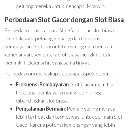
peluang mereka untuk mencapai Maxwin.
Perbedaan Slot Gacor dengan Slot Biasa
Perbedaan utama antara Slot Gacor dan slot biasa
terletak pada peluang menang dan frekuensi
pembayaran. Slot Gacor lebih sering memberikan
kemenangan, sementara slot biasa mungkin tidak
memiliki frekuensi hit yang sama tinggi.
Perbedaan ini mencakup beberapa aspek, seperti:
Frekuensi Pembayaran
: Slot Gacor memiliki
frekuensi pembayaran yang lebih tinggi
dibandingkan slot biasa.
Pengalaman Bermain
: Pemain sering merasa
lebih terlibat dan termotivasi untuk bermain Slot
Gacor karena potensi kemenangan yang lebih