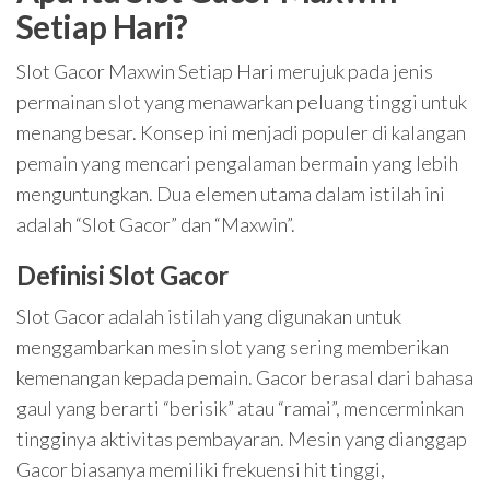
Setiap Hari?
Slot Gacor Maxwin Setiap Hari merujuk pada jenis
permainan slot yang menawarkan peluang tinggi untuk
menang besar. Konsep ini menjadi populer di kalangan
pemain yang mencari pengalaman bermain yang lebih
menguntungkan. Dua elemen utama dalam istilah ini
adalah “Slot Gacor” dan “Maxwin”.
Definisi Slot Gacor
Slot Gacor adalah istilah yang digunakan untuk
menggambarkan mesin slot yang sering memberikan
kemenangan kepada pemain. Gacor berasal dari bahasa
gaul yang berarti “berisik” atau “ramai”, mencerminkan
tingginya aktivitas pembayaran. Mesin yang dianggap
Gacor biasanya memiliki frekuensi hit tinggi,