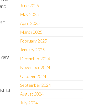
June 2025
uang
May 2025
lam
April 2025
March 2025
February 2025
January 2025
t yang
December 2024
November 2024
October 2024
September 2024
Istilah
August 2024
July 2024