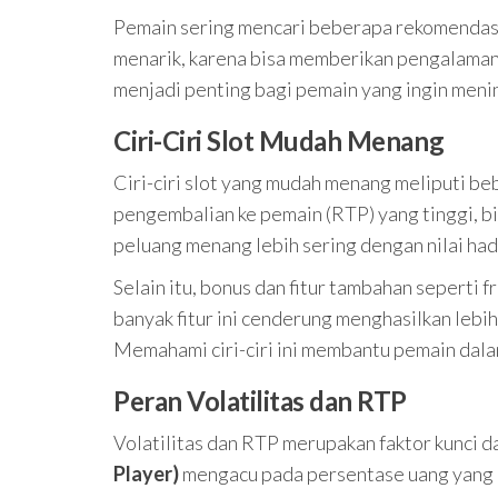
Pemain sering mencari beberapa rekomendasi 
menarik, karena bisa memberikan pengalaman
menjadi penting bagi pemain yang ingin men
Ciri-Ciri Slot Mudah Menang
Ciri-ciri slot yang mudah menang meliputi b
pengembalian ke pemain (RTP) yang tinggi, bi
peluang menang lebih sering dengan nilai hadi
Selain itu, bonus dan fitur tambahan seperti 
banyak fitur ini cenderung menghasilkan leb
Memahami ciri-ciri ini membantu pemain dala
Peran Volatilitas dan RTP
Volatilitas dan RTP merupakan faktor kunci 
Player)
mengacu pada persentase uang yang d