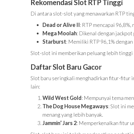
Rekomendasi Slot RTP Tinggi
Di antara slot-slot yang menawarkan RTP tin
Dead or Alive II
: RTP mencapai 96,8%, 
Mega Moolah
: Dikenal dengan jackpot
Starburst
: Memiliki RTP 96,1% dengan
Slot-slot ini memberikan peluang lebih tingg
Daftar Slot Baru Gacor
Slot baru seringkali menghadirkan fitur-fitur
lain:
Wild West Gold
: Mempunyai tema men
The Dog House Megaways
: Slot ini
menang yang lebih banyak.
Jammin’ Jars 2
: Memperkenalkan fitur u