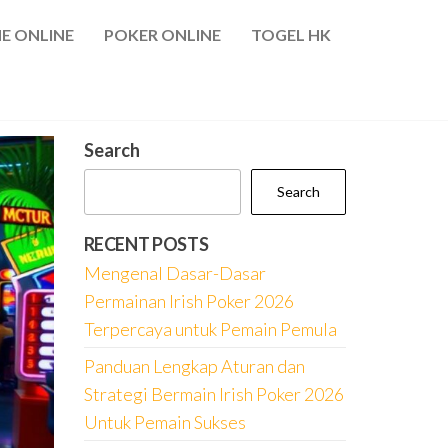
E ONLINE
POKER ONLINE
TOGEL HK
Search
Search
RECENT POSTS
Mengenal Dasar-Dasar
Permainan Irish Poker 2026
Terpercaya untuk Pemain Pemula
Panduan Lengkap Aturan dan
Strategi Bermain Irish Poker 2026
Untuk Pemain Sukses