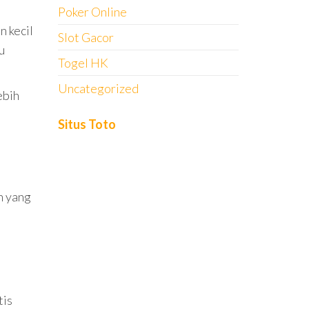
Poker Online
n kecil
Slot Gacor
u
Togel HK
Uncategorized
ebih
Situs Toto
n yang
tis