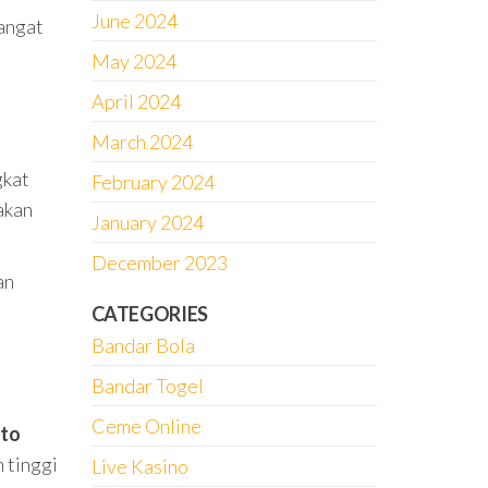
June 2024
sangat
May 2024
April 2024
March 2024
gkat
February 2024
akan
January 2024
December 2023
an
CATEGORIES
Bandar Bola
Bandar Togel
Ceme Online
 to
 tinggi
Live Kasino