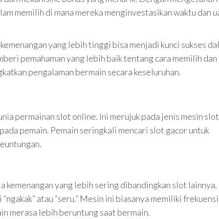
dalam memilih di mana mereka menginvestasikan waktu dan 
 kemenangan yang lebih tinggi bisa menjadi kunci sukses da
mberi pemahaman yang lebih baik tentang cara memilih dan
gkatkan pengalaman bermain secara keseluruhan.
nia permainan slot online. Ini merujuk pada jenis mesin slo
da pemain. Pemain seringkali mencari slot gacor untuk
keuntungan.
la kemenangan yang lebih sering dibandingkan slot lainnya. 
 “ngakak” atau “seru.” Mesin ini biasanya memiliki frekuensi
in merasa lebih beruntung saat bermain.