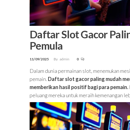
Daftar Slot Gacor Pa
Pemula
11/09/2025
By
admin
0
Dalam dunia permainan slot, menemukan mesi
pemain.
Daftar slot gacor paling mudah me
memberikan hasil positif bagi para pemain.
peluang mereka untuk meraih kemenangan leb