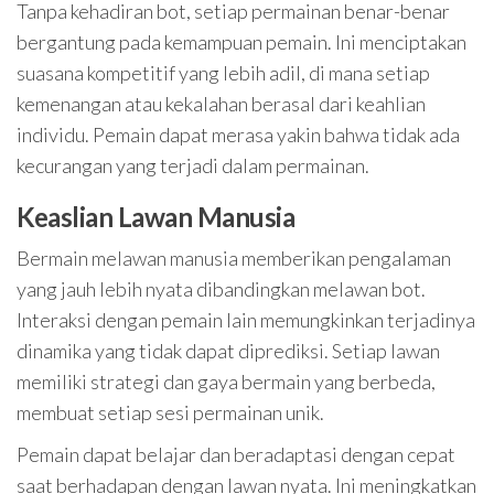
Tanpa kehadiran bot, setiap permainan benar-benar
bergantung pada kemampuan pemain. Ini menciptakan
suasana kompetitif yang lebih adil, di mana setiap
kemenangan atau kekalahan berasal dari keahlian
individu. Pemain dapat merasa yakin bahwa tidak ada
kecurangan yang terjadi dalam permainan.
Keaslian Lawan Manusia
Bermain melawan manusia memberikan pengalaman
yang jauh lebih nyata dibandingkan melawan bot.
Interaksi dengan pemain lain memungkinkan terjadinya
dinamika yang tidak dapat diprediksi. Setiap lawan
memiliki strategi dan gaya bermain yang berbeda,
membuat setiap sesi permainan unik.
Pemain dapat belajar dan beradaptasi dengan cepat
saat berhadapan dengan lawan nyata. Ini meningkatkan