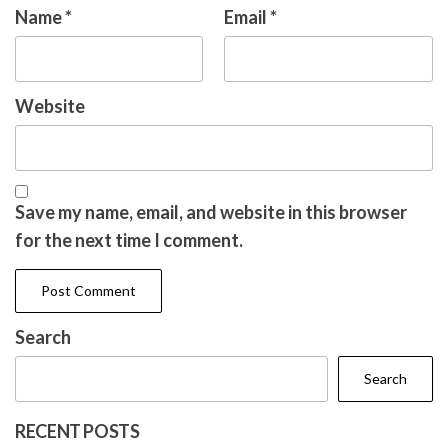
Name
*
Email
*
Website
Save my name, email, and website in this browser
for the next time I comment.
Search
Search
RECENT POSTS