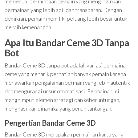
memenuhi permintaan pemain yang menginginkan
permainan yang lebih adil dan transparan. Dengan
demikian, pemain memiliki peluang lebih besar untuk
meraih kemenangan.
Apa Itu Bandar Ceme 3D Tanpa
Bot
Bandar Ceme 3D tanpa bot adalah variasi permainan
ceme yang menarik perhatian banyak pemain karena
menawarkan pengalaman bermain yang lebih autentik
dan mengurangi unsur otomatisasi. Permainan ini
menghimpun elemen strategi dan keberuntungan,
menghasilkan dinamika yang penuh tantangan.
Pengertian Bandar Ceme 3D
Bandar Ceme 3D merupakan permainan kartu yang