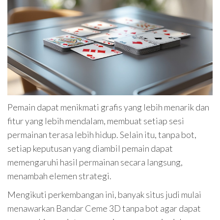
Pemain dapat menikmati grafis yang lebih menarik dan
fitur yang lebih mendalam, membuat setiap sesi
permainan terasa lebih hidup. Selain itu, tanpa bot,
setiap keputusan yang diambil pemain dapat
memengaruhi hasil permainan secara langsung,
menambah elemen strategi.
Mengikuti perkembangan ini, banyak situs judi mulai
menawarkan Bandar Ceme 3D tanpa bot agar dapat