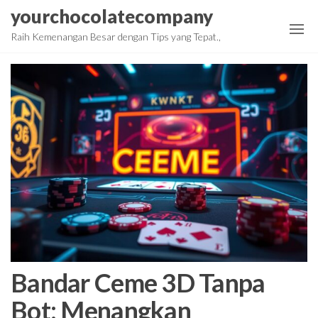
Skip
yourchocolatecompany
to
Raih Kemenangan Besar dengan Tips yang Tepat.,
the
content
Bandar Ceme 3D Tanpa
Bot: Menangkan