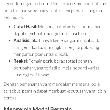
kecenderungan tertentu. Pemain harus memperhatikan
pola taruhan sebelumnya untuk memprediksi langkah
selanjutnya.
Catat Hasil
: Membuat catatan hasil permainan
dapat membantu mengidentifikasi tren.
Analisis
: Jika banyak kemenangan muncul pada
satu jenis kartu, ini mungkin menjadi pola yang
menguntungkan untuk diikuti.
Reaksi
: Pemain perlu beradaptasi dengan
perubahan yang terjadi di meja, seperti variasi
strategi dari lawan.
Dengan pemahaman yang mendalam mengenai pola
tersebut, pemain dapat membuat keputusan yang lebih
cerdas.
Mengelola Modal Bermain