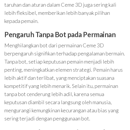
taruhan dan aturan dalam Ceme 3D juga sering kali
lebih fleksibel, memberikan lebih banyak pilihan
kepada pemain.
Pengaruh Tanpa Bot pada Permainan
Menghilangkan bot dari permainan Ceme 3D
berpengaruh signifikan terhadap pengalaman bermain.
Tanpa bot, setiap keputusan pemain menjadi lebih
penting, meningkatkan elemen strategi. Pemain harus
lebih aktif dan terlibat, yang menciptakan suasana
kompetitif yang lebih menarik. Selain itu, permainan
tanpa bot cenderung lebih adil, karena semua
keputusan diambil secara langsung oleh manusia,
mengurangi kemungkinan kecurangan atau bias yang
sering terjadi dengan penggunaan bot.