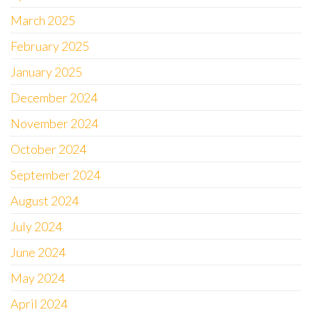
March 2025
February 2025
January 2025
December 2024
November 2024
October 2024
September 2024
August 2024
July 2024
June 2024
May 2024
April 2024