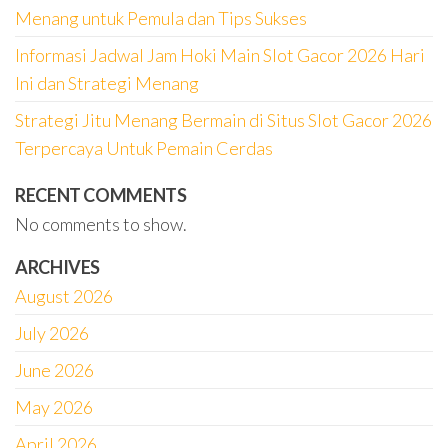
Menang untuk Pemula dan Tips Sukses
Informasi Jadwal Jam Hoki Main Slot Gacor 2026 Hari
Ini dan Strategi Menang
Strategi Jitu Menang Bermain di Situs Slot Gacor 2026
Terpercaya Untuk Pemain Cerdas
RECENT COMMENTS
No comments to show.
ARCHIVES
August 2026
July 2026
June 2026
May 2026
April 2026