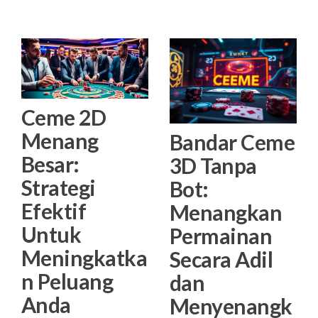
Ceme 2D
Menang
Bandar Ceme
Besar:
3D Tanpa
Strategi
Bot:
Efektif
Menangkan
Untuk
Permainan
Meningkatka
Secara Adil
n Peluang
dan
Anda
Menyenangk