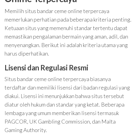
Memilih situs bandar ceme online terpercaya
memerlukan perhatian pada beberapa kriteria penting.
Ketuaan situs yang memenuhi standar tertentu dapat
memastikan pengalaman bermain yang aman, adil, dan
menyenangkan. Berikut ini adalah kriteria utama yang
harus diperhatikan.
Lisensi dan Regulasi Resmi
Situs bandar ceme online terpercaya biasanya
terdaftar dan memiliki lisensi dari badan regulasi yang
diakui. Lisensi ini menunjukkan bahwa situs tersebut
diatur oleh hukum dan standar yang ketat. Beberapa
lembaga yang umum memberikan lisensi termasuk
PAGCOR, UK Gambling Commission, dan Malta
Gaming Authority.