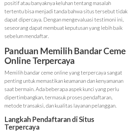
positif atau banyaknya keluhan tentang masalah
tertentu bisa menjadi tanda bahwa situs tersebut tidak
dapat dipercaya. Dengan mengevaluasi testimoni ini,
seseorang dapat membuat keputusan yang lebih baik
sebelum mendaftar.
Panduan Memilih Bandar Ceme
Online Terpercaya
Memilih bandar ceme online yang terpercaya sangat
penting untuk memastikan keamanan dan kenyamanan
saat bermain. Ada beberapa aspek kunci yang perlu
dipertimbangkan, termasuk proses pendaftaran,
metode transaksi, dan kualitas layanan pelanggan.
Langkah Pendaftaran di Situs
Terpercaya