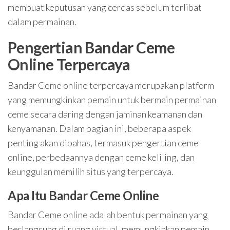
membuat keputusan yang cerdas sebelum terlibat
dalam permainan.
Pengertian Bandar Ceme
Online Terpercaya
Bandar Ceme online terpercaya merupakan platform
yang memungkinkan pemain untuk bermain permainan
ceme secara daring dengan jaminan keamanan dan
kenyamanan. Dalam bagian ini, beberapa aspek
penting akan dibahas, termasuk pengertian ceme
online, perbedaannya dengan ceme keliling, dan
keunggulan memilih situs yang terpercaya.
Apa Itu Bandar Ceme Online
Bandar Ceme online adalah bentuk permainan yang
berlangsung di ruang virtual, memungkinkan pemain