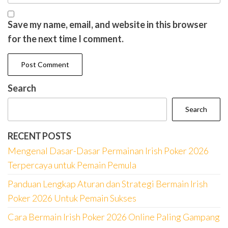
Save my name, email, and website in this browser
for the next time I comment.
Search
Search
RECENT POSTS
Mengenal Dasar-Dasar Permainan Irish Poker 2026
Terpercaya untuk Pemain Pemula
Panduan Lengkap Aturan dan Strategi Bermain Irish
Poker 2026 Untuk Pemain Sukses
Cara Bermain Irish Poker 2026 Online Paling Gampang