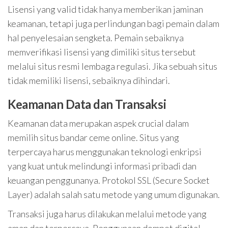
Lisensi yang valid tidak hanya memberikan jaminan
keamanan, tetapi juga perlindungan bagi pemain dalam
hal penyelesaian sengketa. Pemain sebaiknya
memverifikasi lisensi yang dimiliki situs tersebut
melalui situs resmi lembaga regulasi. Jika sebuah situs
tidak memiliki lisensi, sebaiknya dihindari.
Keamanan Data dan Transaksi
Keamanan data merupakan aspek crucial dalam
memilih situs bandar ceme online. Situs yang
terpercaya harus menggunakan teknologi enkripsi
yang kuat untuk melindungi informasi pribadi dan
keuangan penggunanya. Protokol SSL (Secure Socket
Layer) adalah salah satu metode yang umum digunakan.
Transaksi juga harus dilakukan melalui metode yang