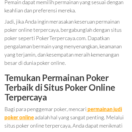
Pemain dapat memilih permainan yang sesuai dengan
keahlian dan preferensi mereka.
Jadi, jika Anda ingin merasakan keseruan permainan
poker online terpercaya, bergabunglah dengan situs
poker seperti PokerTerpercaya.com. Dapatkan
pengalaman bermain yang menyenangkan, keamanan
yang terjamin, dan kesempatan meraih kemenangan
besar di dunia poker online.
Temukan Permainan Poker
Terbaik di Situs Poker Online
Terpercaya
Bagi para penggemar poker, mencari
permainan judi
poker online
adalah hal yang sangat penting. Melalui
situs poker online terpercaya, Anda dapat menikmati