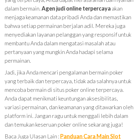
dalam bermain.
Agen judi online terpercaya
akan
menjaga keamanan data pribadi Anda dan memastikan
bahwa setiap permainan berjalan adil. Mereka juga
menyediakan layanan pelanggan yang responsif untuk
membantu Anda dalam mengatasi masalah atau
pertanyaan yang mungkin Anda hadapi selama
permainan.
Jadi, jika Anda mencari pengalaman bermain poker
yang terbaik dan terpercaya, tidak ada salahnya untuk
mencoba bermain di situs poker online terpercaya.
Anda dapat menikmati keuntungan aksesibilitas,
variasi permainan, dan keamanan yang ditawarkan oleh
platform ini. Jangan ragu untuk menggali lebih dalam
dan temukan keseruan poker online sekarang juga!
Baca Juga Ulasan Lain :
Panduan Cara Main Slot