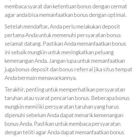
membaca syarat dan ketentuan bonus dengan cermat
agar anda bisa memanfaatkan bonus dengan optimal.
Setelah mendaftar, Anda perlu melakukan deposit
pertama Anda untuk memenuhi persyaratan bonus
selamat datang. Pastikan Anda memanfaatkan bonus
ini sebaik mungkin untuk meningkatkan peluang
kemenangan Anda. Jangan lupa untuk memanfaatkan
juga bonus deposit dan bonus referral jika situs tempat
Anda bermain menawarkannya.
Terakhir, penting untuk memperhatikan persyaratan
taruhan atau syarat pencarian bonus. Beberapa bonus
mungkin memiliki persyaratan taruhan yang harus
dipenuhi sebelum Anda dapat menarik kemenangan
bonus Anda. Pastikan untuk membaca persyaratan
dengan teliti agar Anda dapat memanfaatkan bonus