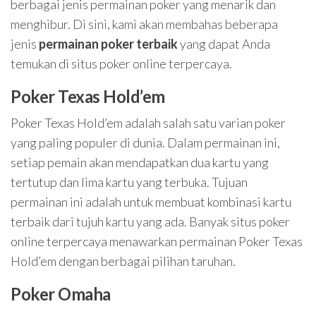
berbagai jenis permainan poker yang menarik dan
menghibur. Di sini, kami akan membahas beberapa
jenis
permainan poker terbaik
yang dapat Anda
temukan di situs poker online terpercaya.
Poker Texas Hold’em
Poker Texas Hold’em adalah salah satu varian poker
yang paling populer di dunia. Dalam permainan ini,
setiap pemain akan mendapatkan dua kartu yang
tertutup dan lima kartu yang terbuka. Tujuan
permainan ini adalah untuk membuat kombinasi kartu
terbaik dari tujuh kartu yang ada. Banyak situs poker
online terpercaya menawarkan permainan Poker Texas
Hold’em dengan berbagai pilihan taruhan.
Poker Omaha