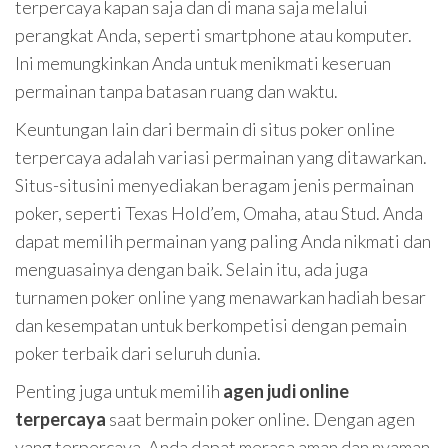
terpercaya kapan saja dan di mana saja melalui
perangkat Anda, seperti smartphone atau komputer.
Ini memungkinkan Anda untuk menikmati keseruan
permainan tanpa batasan ruang dan waktu.
Keuntungan lain dari bermain di situs poker online
terpercaya adalah variasi permainan yang ditawarkan.
Situs-situsini menyediakan beragam jenis permainan
poker, seperti Texas Hold’em, Omaha, atau Stud. Anda
dapat memilih permainan yang paling Anda nikmati dan
menguasainya dengan baik. Selain itu, ada juga
turnamen poker online yang menawarkan hadiah besar
dan kesempatan untuk berkompetisi dengan pemain
poker terbaik dari seluruh dunia.
Penting juga untuk memilih
agen judi online
terpercaya
saat bermain poker online. Dengan agen
yang terpercaya, Anda dapat merasa aman dan nyaman