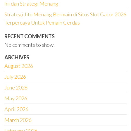
Ini dan Strategi Menang
Strategi Jitu Menang Bermain di Situs Slot Gacor 2026
Terpercaya Untuk Pemain Cerdas
RECENT COMMENTS
No comments to show.
ARCHIVES
August 2026
July 2026
June 2026
May 2026
April 2026
March 2026
February 2026