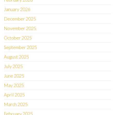
January 2026
December 2025
November 2025
October 2025
September 2025
August 2025
July 2025
June 2025
May 2025
April 2025
March 2025
February 2025