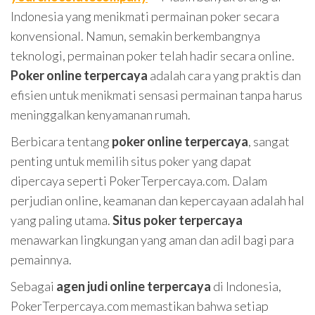
Indonesia yang menikmati permainan poker secara
konvensional. Namun, semakin berkembangnya
teknologi, permainan poker telah hadir secara online.
Poker online terpercaya
adalah cara yang praktis dan
efisien untuk menikmati sensasi permainan tanpa harus
meninggalkan kenyamanan rumah.
Berbicara tentang
poker online terpercaya
, sangat
penting untuk memilih situs poker yang dapat
dipercaya seperti PokerTerpercaya.com. Dalam
perjudian online, keamanan dan kepercayaan adalah hal
yang paling utama.
Situs poker terpercaya
menawarkan lingkungan yang aman dan adil bagi para
pemainnya.
Sebagai
agen judi online terpercaya
di Indonesia,
PokerTerpercaya.com memastikan bahwa setiap