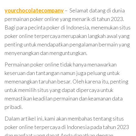
yourchocolatecompany
– Selamat datang di dunia
permainan poker online yang menarik di tahun 2023.
Bagi para pecinta poker di Indonesia, menemukan situs
poker online terpercaya merupakan langkah awal yang
penting untuk mendapatkan pengalaman bermain yang
menyenangkan dan menguntungkan.
Permainan poker online tidak hanya menawarkan
keseruan dan tantangan namun juga peluang untuk
memenangkan taruhan besar. Oleh karena itu, penting
untuk memilih situs yang dapat dipercaya untuk
memastikan keadilan permainan dan keamanan data
pribadi.
Dalam artikel ini, kami akan membahas tentang situs
poker online terpercaya di Indonesia pada tahun 2023
dan manfaat yang dapat Anda dapatkan dengan