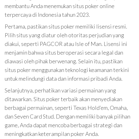
membantu Anda menemukan situs poker online
terpercaya di Indonesia tahun 2023.
Pertama, pastikan situs poker memiliki lisensi resmi.
Pilih situs yang diatur oleh otoritas perjudian yang
diakui, seperti PAGCOR atau Isle of Man. Lisensi ini
menjamin bahwa situs beroperasi secara legal dan
diawasi oleh pihak berwenang. Selain itu, pastikan
situs poker menggunakan teknologi keamanan terkini
untuk melindungi data dan informasi pribadi Anda.
Selanjutnya, perhatikan variasi permainan yang
ditawarkan. Situs poker terbaik akan menyediakan
berbagai permainan, seperti Texas Hold’em, Omaha,
dan Seven Card Stud. Dengan memiliki banyak pilihan
game, Anda dapat mencoba berbagai strategi dan
meningkatkan keterampilan poker Anda.