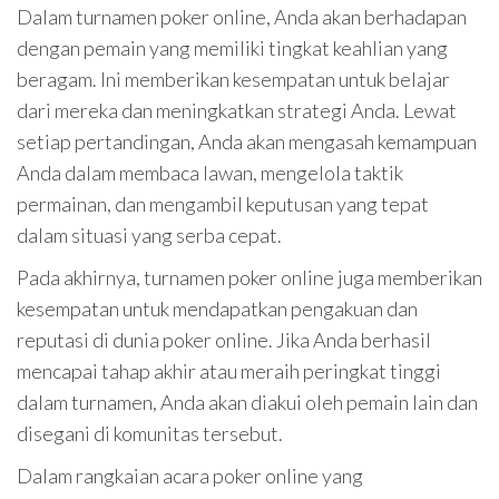
Dalam turnamen poker online, Anda akan berhadapan
dengan pemain yang memiliki tingkat keahlian yang
beragam. Ini memberikan kesempatan untuk belajar
dari mereka dan meningkatkan strategi Anda. Lewat
setiap pertandingan, Anda akan mengasah kemampuan
Anda dalam membaca lawan, mengelola taktik
permainan, dan mengambil keputusan yang tepat
dalam situasi yang serba cepat.
Pada akhirnya, turnamen poker online juga memberikan
kesempatan untuk mendapatkan pengakuan dan
reputasi di dunia poker online. Jika Anda berhasil
mencapai tahap akhir atau meraih peringkat tinggi
dalam turnamen, Anda akan diakui oleh pemain lain dan
disegani di komunitas tersebut.
Dalam rangkaian acara poker online yang