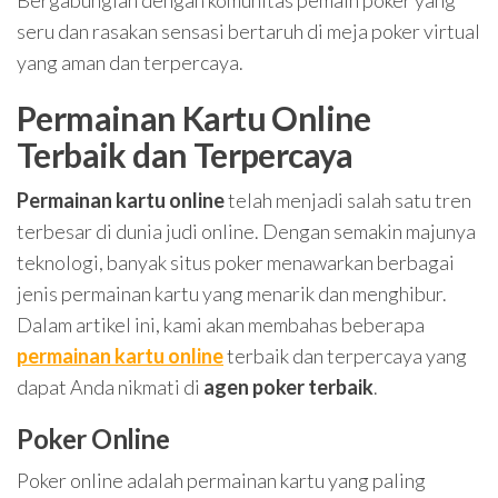
Bergabunglah dengan komunitas pemain poker yang
seru dan rasakan sensasi bertaruh di meja poker virtual
yang aman dan terpercaya.
Permainan Kartu Online
Terbaik dan Terpercaya
Permainan kartu online
telah menjadi salah satu tren
terbesar di dunia judi online. Dengan semakin majunya
teknologi, banyak situs poker menawarkan berbagai
jenis permainan kartu yang menarik dan menghibur.
Dalam artikel ini, kami akan membahas beberapa
permainan kartu online
terbaik dan terpercaya yang
dapat Anda nikmati di
agen poker terbaik
.
Poker Online
Poker online adalah permainan kartu yang paling