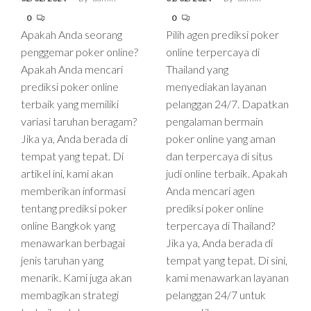
0
0
Apakah Anda seorang
Pilih agen prediksi poker
penggemar poker online?
online terpercaya di
Apakah Anda mencari
Thailand yang
prediksi poker online
menyediakan layanan
terbaik yang memiliki
pelanggan 24/7. Dapatkan
variasi taruhan beragam?
pengalaman bermain
Jika ya, Anda berada di
poker online yang aman
tempat yang tepat. Di
dan terpercaya di situs
artikel ini, kami akan
judi online terbaik. Apakah
memberikan informasi
Anda mencari agen
tentang prediksi poker
prediksi poker online
online Bangkok yang
terpercaya di Thailand?
menawarkan berbagai
Jika ya, Anda berada di
jenis taruhan yang
tempat yang tepat. Di sini,
menarik. Kami juga akan
kami menawarkan layanan
membagikan strategi
pelanggan 24/7 untuk