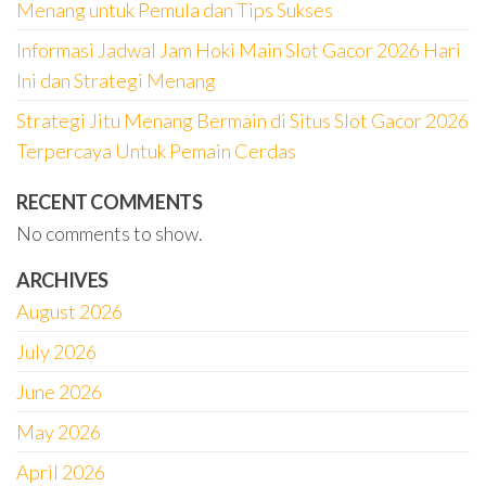
Menang untuk Pemula dan Tips Sukses
Informasi Jadwal Jam Hoki Main Slot Gacor 2026 Hari
Ini dan Strategi Menang
Strategi Jitu Menang Bermain di Situs Slot Gacor 2026
Terpercaya Untuk Pemain Cerdas
RECENT COMMENTS
No comments to show.
ARCHIVES
August 2026
July 2026
June 2026
May 2026
April 2026