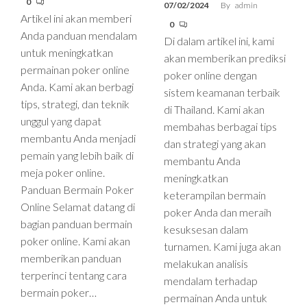
0
07/02/2024
By
admin
Artikel ini akan memberi
0
Anda panduan mendalam
Di dalam artikel ini, kami
untuk meningkatkan
akan memberikan prediksi
permainan poker online
poker online dengan
Anda. Kami akan berbagi
sistem keamanan terbaik
tips, strategi, dan teknik
di Thailand. Kami akan
unggul yang dapat
membahas berbagai tips
membantu Anda menjadi
dan strategi yang akan
pemain yang lebih baik di
membantu Anda
meja poker online.
meningkatkan
Panduan Bermain Poker
keterampilan bermain
Online Selamat datang di
poker Anda dan meraih
bagian panduan bermain
kesuksesan dalam
poker online. Kami akan
turnamen. Kami juga akan
memberikan panduan
melakukan analisis
terperinci tentang cara
mendalam terhadap
bermain poker…
permainan Anda untuk