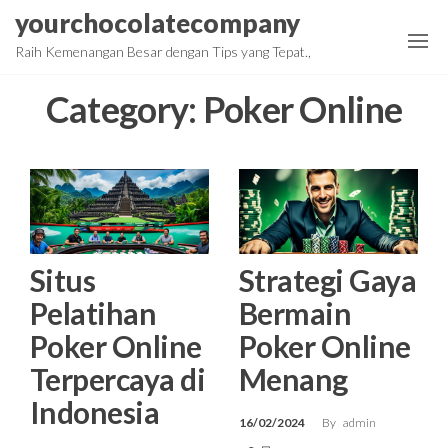
Skip
yourchocolatecompany
to
Raih Kemenangan Besar dengan Tips yang Tepat.,
the
content
Category:
Poker Online
Situs
Strategi Gaya
Pelatihan
Bermain
Poker Online
Poker Online
Terpercaya di
Menang
Indonesia
16/02/2024
By
admin