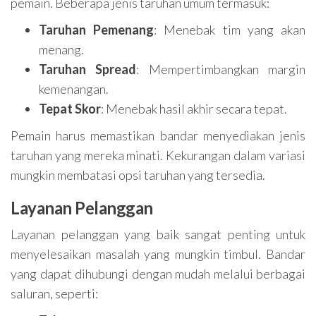
pemain. Beberapa jenis taruhan umum termasuk:
Taruhan Pemenang
: Menebak tim yang akan
menang.
Taruhan Spread
: Mempertimbangkan margin
kemenangan.
Tepat Skor
: Menebak hasil akhir secara tepat.
Pemain harus memastikan bandar menyediakan jenis
taruhan yang mereka minati. Kekurangan dalam variasi
mungkin membatasi opsi taruhan yang tersedia.
Layanan Pelanggan
Layanan pelanggan yang baik sangat penting untuk
menyelesaikan masalah yang mungkin timbul. Bandar
yang dapat dihubungi dengan mudah melalui berbagai
saluran, seperti: