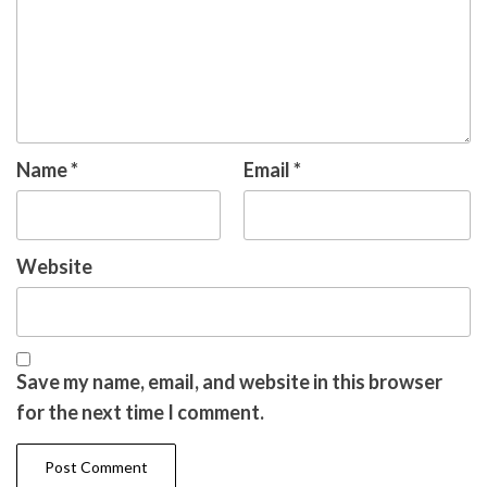
Name
*
Email
*
Website
Save my name, email, and website in this browser
for the next time I comment.