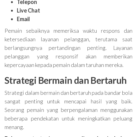
Telepon
Live Chat
Email
Pemain sebaiknya memeriksa waktu respons dan
ketersediaan layanan pelanggan, terutama saat
berlangsungnya pertandingan penting. Layanan
pelanggan yang responsif akan memberikan
kepercayaan kepada pemain dalam taruhan mereka.
Strategi Bermain dan Bertaruh
Strategi dalam bermain dan bertaruh pada bandar bola
sangat penting untuk mencapai hasil yang baik.
Seorang pemain yang berpengalaman menggunakan
beberapa pendekatan untuk meningkatkan peluang
menang.