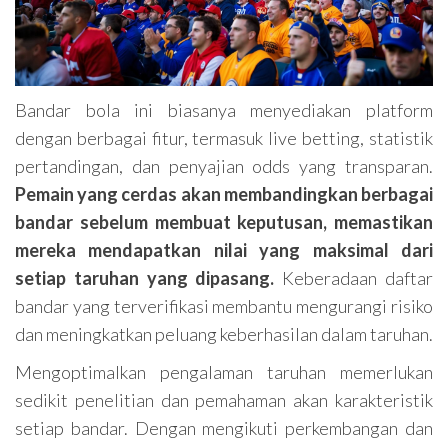
Bandar bola ini biasanya menyediakan platform
dengan berbagai fitur, termasuk live betting, statistik
pertandingan, dan penyajian odds yang transparan.
Pemain yang cerdas akan membandingkan berbagai
bandar sebelum membuat keputusan, memastikan
mereka mendapatkan nilai yang maksimal dari
setiap taruhan yang dipasang.
Keberadaan daftar
bandar yang terverifikasi membantu mengurangi risiko
dan meningkatkan peluang keberhasilan dalam taruhan.
Mengoptimalkan pengalaman taruhan memerlukan
sedikit penelitian dan pemahaman akan karakteristik
setiap bandar. Dengan mengikuti perkembangan dan