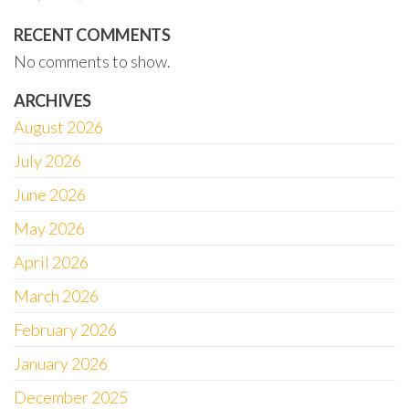
RECENT COMMENTS
No comments to show.
ARCHIVES
August 2026
July 2026
June 2026
May 2026
April 2026
March 2026
February 2026
January 2026
December 2025