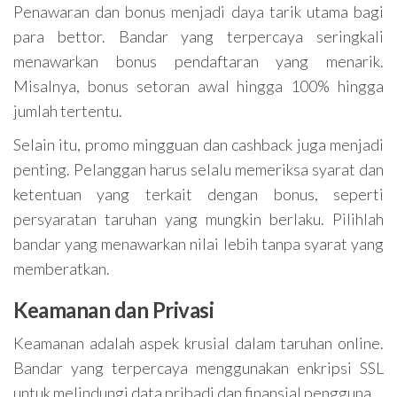
Penawaran dan bonus menjadi daya tarik utama bagi
para bettor. Bandar yang terpercaya seringkali
menawarkan bonus pendaftaran yang menarik.
Misalnya, bonus setoran awal hingga 100% hingga
jumlah tertentu.
Selain itu, promo mingguan dan cashback juga menjadi
penting. Pelanggan harus selalu memeriksa syarat dan
ketentuan yang terkait dengan bonus, seperti
persyaratan taruhan yang mungkin berlaku. Pilihlah
bandar yang menawarkan nilai lebih tanpa syarat yang
memberatkan.
Keamanan dan Privasi
Keamanan adalah aspek krusial dalam taruhan online.
Bandar yang terpercaya menggunakan enkripsi SSL
untuk melindungi data pribadi dan finansial pengguna.