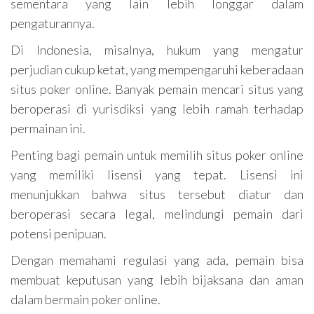
sementara yang lain lebih longgar dalam
pengaturannya.
Di Indonesia, misalnya, hukum yang mengatur
perjudian cukup ketat, yang mempengaruhi keberadaan
situs poker online. Banyak pemain mencari situs yang
beroperasi di yurisdiksi yang lebih ramah terhadap
permainan ini.
Penting bagi pemain untuk memilih situs poker online
yang memiliki lisensi yang tepat. Lisensi ini
menunjukkan bahwa situs tersebut diatur dan
beroperasi secara legal, melindungi pemain dari
potensi penipuan.
Dengan memahami regulasi yang ada, pemain bisa
membuat keputusan yang lebih bijaksana dan aman
dalam bermain poker online.