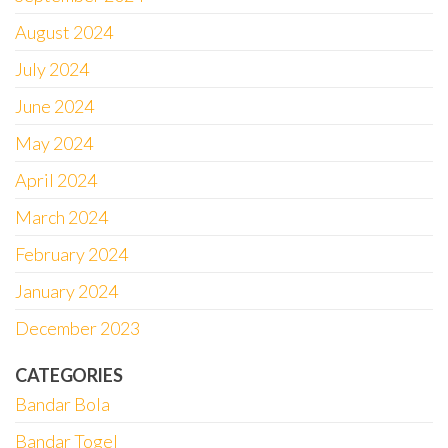
August 2024
July 2024
June 2024
May 2024
April 2024
March 2024
February 2024
January 2024
December 2023
CATEGORIES
Bandar Bola
Bandar Togel