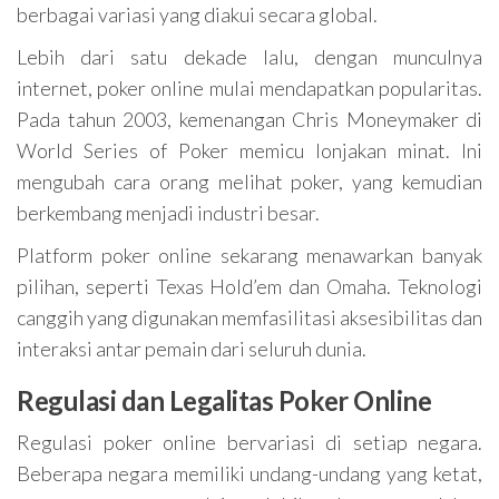
berbagai variasi yang diakui secara global.
Lebih dari satu dekade lalu, dengan munculnya
internet, poker online mulai mendapatkan popularitas.
Pada tahun 2003, kemenangan Chris Moneymaker di
World Series of Poker memicu lonjakan minat. Ini
mengubah cara orang melihat poker, yang kemudian
berkembang menjadi industri besar.
Platform poker online sekarang menawarkan banyak
pilihan, seperti Texas Hold’em dan Omaha. Teknologi
canggih yang digunakan memfasilitasi aksesibilitas dan
interaksi antar pemain dari seluruh dunia.
Regulasi dan Legalitas Poker Online
Regulasi poker online bervariasi di setiap negara.
Beberapa negara memiliki undang-undang yang ketat,