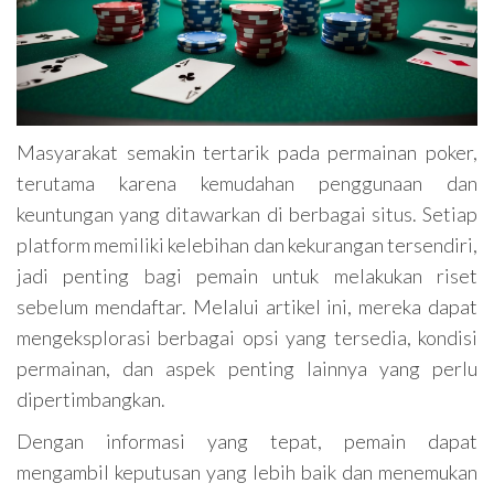
Masyarakat semakin tertarik pada permainan poker,
terutama karena kemudahan penggunaan dan
keuntungan yang ditawarkan di berbagai situs. Setiap
platform memiliki kelebihan dan kekurangan tersendiri,
jadi penting bagi pemain untuk melakukan riset
sebelum mendaftar. Melalui artikel ini, mereka dapat
mengeksplorasi berbagai opsi yang tersedia, kondisi
permainan, dan aspek penting lainnya yang perlu
dipertimbangkan.
Dengan informasi yang tepat, pemain dapat
mengambil keputusan yang lebih baik dan menemukan