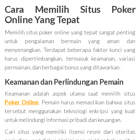
Cara Memilih Situs Poker
Online Yang Tepat
Memilih situs poker online yang tepat sangat penting
untuk pengalaman bermain yang aman dan
menyenangkan. Terdapat beberapa faktor kunci yang
harus dipertimbangkan, termasuk keamanan, variasi
permainan, dan berbagai bonus yang ditawarkan.
Keamanan dan Perlindungan Pemain
Keamanan adalah aspek utama saat memilih situs
Poker Online
. Pemain harus memastikan bahwa situs
tersebut menggunakan teknologi enkripsi yang kuat
untuk melindungi informasi pribadi dan keuangan.
Cari situs yang memiliki lisensi resmi dari otoritas