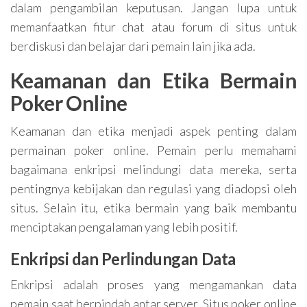
dalam pengambilan keputusan. Jangan lupa untuk
memanfaatkan fitur chat atau forum di situs untuk
berdiskusi dan belajar dari pemain lain jika ada.
Keamanan dan Etika Bermain
Poker Online
Keamanan dan etika menjadi aspek penting dalam
permainan poker online. Pemain perlu memahami
bagaimana enkripsi melindungi data mereka, serta
pentingnya kebijakan dan regulasi yang diadopsi oleh
situs. Selain itu, etika bermain yang baik membantu
menciptakan pengalaman yang lebih positif.
Enkripsi dan Perlindungan Data
Enkripsi adalah proses yang mengamankan data
pemain saat berpindah antar server. Situs poker online