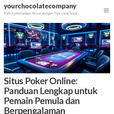
Skip
yourchocolatecompany
to
Raih Kemenangan Besar dengan Tips yang Tepat.,
the
content
Situs Poker Online:
Panduan Lengkap untuk
Pemain Pemula dan
Berpengalaman