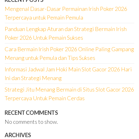
Mengenal Dasar-Dasar Permainan Irish Poker 2026
Terpercaya untuk Pemain Pemula
Panduan Lengkap Aturan dan Strategi Bermain Irish
Poker 2026 Untuk Pemain Sukses
Cara Bermain Irish Poker 2026 Online Paling Gampang
Menang untuk Pemula dan Tips Sukses
Informasi Jadwal Jam Hoki Main Slot Gacor 2026 Hari
Ini dan Strategi Menang
Strategi Jitu Menang Bermain di Situs Slot Gacor 2026
Terpercaya Untuk Pemain Cerdas
RECENT COMMENTS
No comments to show.
ARCHIVES