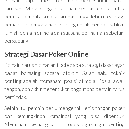
Pemain dapat memfilter meja berdasarkan batas
taruhan. Meja dengan taruhan rendah cocok untuk
pemula, sementara meja taruhan tinggi lebih ideal bagi
pemain berpengalaman. Penting untuk memperhatikan
jumlah pemain di meja dan suasana permainan sebelum
bergabung.
Strategi Dasar Poker Online
Pemain harus memahami beberapa strategi dasar agar
dapat bersaing secara efektif. Salah satu teknik
penting adalah memahami posisi di meja. Posisi awal,
tengah, dan akhir menentukan bagaimana pemain harus
bertindak.
Selain itu, pemain perlu mengenali jenis tangan poker
dan kemungkinan kombinasi yang bisa dibentuk.
Memahami peluang dan pot odds juga sangat penting