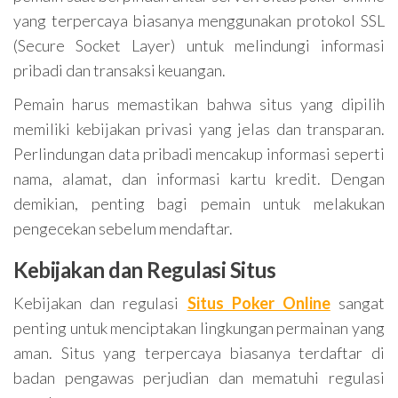
yang terpercaya biasanya menggunakan protokol SSL
(Secure Socket Layer) untuk melindungi informasi
pribadi dan transaksi keuangan.
Pemain harus memastikan bahwa situs yang dipilih
memiliki kebijakan privasi yang jelas dan transparan.
Perlindungan data pribadi mencakup informasi seperti
nama, alamat, dan informasi kartu kredit. Dengan
demikian, penting bagi pemain untuk melakukan
pengecekan sebelum mendaftar.
Kebijakan dan Regulasi Situs
Kebijakan dan regulasi
Situs Poker Online
sangat
penting untuk menciptakan lingkungan permainan yang
aman. Situs yang terpercaya biasanya terdaftar di
badan pengawas perjudian dan mematuhi regulasi