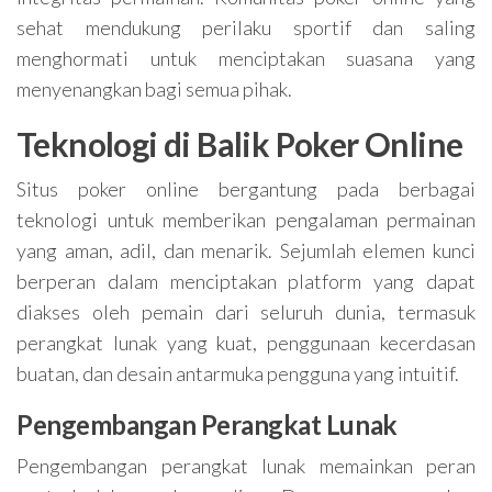
sehat mendukung perilaku sportif dan saling
menghormati untuk menciptakan suasana yang
menyenangkan bagi semua pihak.
Teknologi di Balik Poker Online
Situs poker online bergantung pada berbagai
teknologi untuk memberikan pengalaman permainan
yang aman, adil, dan menarik. Sejumlah elemen kunci
berperan dalam menciptakan platform yang dapat
diakses oleh pemain dari seluruh dunia, termasuk
perangkat lunak yang kuat, penggunaan kecerdasan
buatan, dan desain antarmuka pengguna yang intuitif.
Pengembangan Perangkat Lunak
Pengembangan perangkat lunak memainkan peran