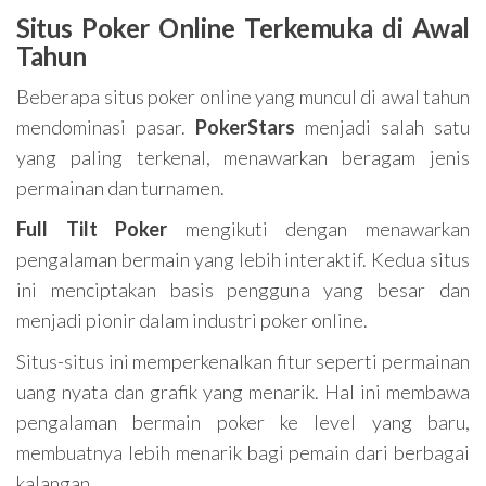
Situs Poker Online Terkemuka di Awal
Tahun
Beberapa situs poker online yang muncul di awal tahun
mendominasi pasar.
PokerStars
menjadi salah satu
yang paling terkenal, menawarkan beragam jenis
permainan dan turnamen.
Full Tilt Poker
mengikuti dengan menawarkan
pengalaman bermain yang lebih interaktif. Kedua situs
ini menciptakan basis pengguna yang besar dan
menjadi pionir dalam industri poker online.
Situs-situs ini memperkenalkan fitur seperti permainan
uang nyata dan grafik yang menarik. Hal ini membawa
pengalaman bermain poker ke level yang baru,
membuatnya lebih menarik bagi pemain dari berbagai
kalangan.