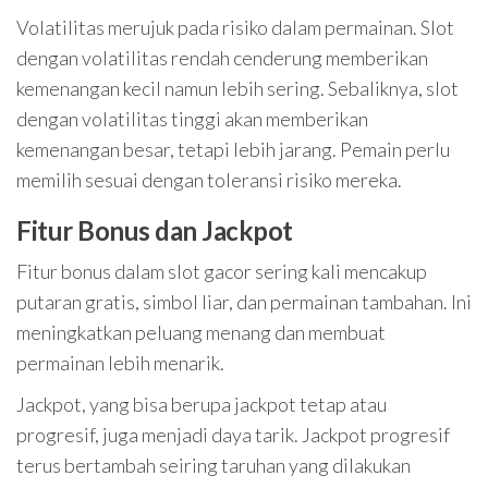
Volatilitas merujuk pada risiko dalam permainan. Slot
dengan volatilitas rendah cenderung memberikan
kemenangan kecil namun lebih sering. Sebaliknya, slot
dengan volatilitas tinggi akan memberikan
kemenangan besar, tetapi lebih jarang. Pemain perlu
memilih sesuai dengan toleransi risiko mereka.
Fitur Bonus dan Jackpot
Fitur bonus dalam slot gacor sering kali mencakup
putaran gratis, simbol liar, dan permainan tambahan. Ini
meningkatkan peluang menang dan membuat
permainan lebih menarik.
Jackpot, yang bisa berupa jackpot tetap atau
progresif, juga menjadi daya tarik. Jackpot progresif
terus bertambah seiring taruhan yang dilakukan