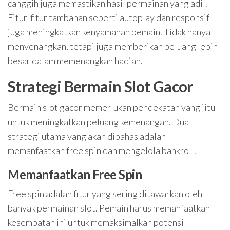
canggih juga memastikan hasil permainan yang adil.
Fitur-fitur tambahan seperti autoplay dan responsif
juga meningkatkan kenyamanan pemain. Tidak hanya
menyenangkan, tetapi juga memberikan peluang lebih
besar dalam memenangkan hadiah.
Strategi Bermain Slot Gacor
Bermain slot gacor memerlukan pendekatan yang jitu
untuk meningkatkan peluang kemenangan. Dua
strategi utama yang akan dibahas adalah
memanfaatkan free spin dan mengelola bankroll.
Memanfaatkan Free Spin
Free spin adalah fitur yang sering ditawarkan oleh
banyak permainan slot. Pemain harus memanfaatkan
kesempatan ini untuk memaksimalkan potensi