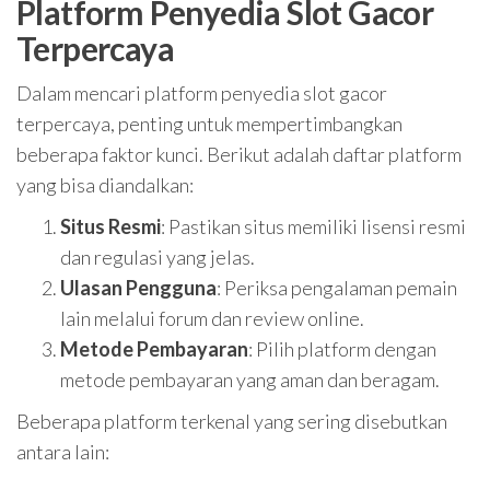
Platform Penyedia Slot Gacor
Terpercaya
Dalam mencari platform penyedia slot gacor
terpercaya, penting untuk mempertimbangkan
beberapa faktor kunci. Berikut adalah daftar platform
yang bisa diandalkan:
Situs Resmi
: Pastikan situs memiliki lisensi resmi
dan regulasi yang jelas.
Ulasan Pengguna
: Periksa pengalaman pemain
lain melalui forum dan review online.
Metode Pembayaran
: Pilih platform dengan
metode pembayaran yang aman dan beragam.
Beberapa platform terkenal yang sering disebutkan
antara lain: