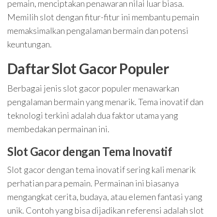
pemain, menciptakan penawaran nilai luar biasa.
Memilih slot dengan fitur-fitur ini membantu pemain
memaksimalkan pengalaman bermain dan potensi
keuntungan.
Daftar Slot Gacor Populer
Berbagai jenis slot gacor populer menawarkan
pengalaman bermain yang menarik. Tema inovatif dan
teknologi terkini adalah dua faktor utama yang
membedakan permainan ini.
Slot Gacor dengan Tema Inovatif
Slot gacor dengan tema inovatif sering kali menarik
perhatian para pemain. Permainan ini biasanya
mengangkat cerita, budaya, atau elemen fantasi yang
unik. Contoh yang bisa dijadikan referensi adalah slot