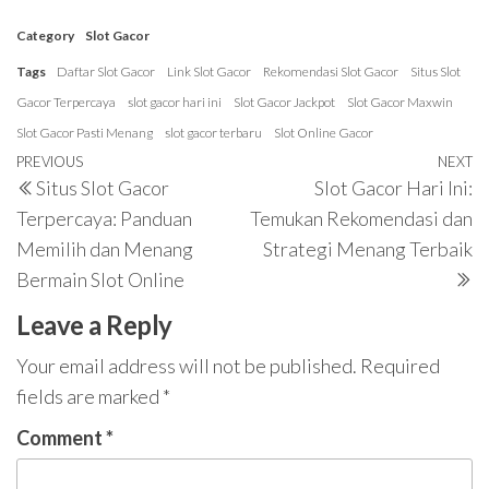
Category
Slot Gacor
Tags
Daftar Slot Gacor
Link Slot Gacor
Rekomendasi Slot Gacor
Situs Slot
Gacor Terpercaya
slot gacor hari ini
Slot Gacor Jackpot
Slot Gacor Maxwin
Slot Gacor Pasti Menang
slot gacor terbaru
Slot Online Gacor
Post
Previous
PREVIOUS
NEXT
N
Situs Slot Gacor
Slot Gacor Hari Ini:
navigation
Post
P
Terpercaya: Panduan
Temukan Rekomendasi dan
Memilih dan Menang
Strategi Menang Terbaik
Bermain Slot Online
Leave a Reply
Your email address will not be published.
Required
fields are marked
*
Comment
*