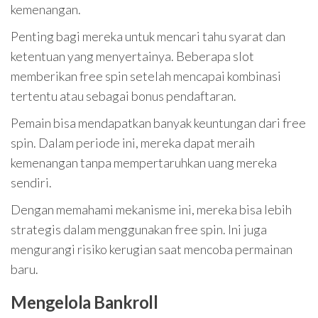
kemenangan.
Penting bagi mereka untuk mencari tahu syarat dan
ketentuan yang menyertainya. Beberapa slot
memberikan free spin setelah mencapai kombinasi
tertentu atau sebagai bonus pendaftaran.
Pemain bisa mendapatkan banyak keuntungan dari free
spin. Dalam periode ini, mereka dapat meraih
kemenangan tanpa mempertaruhkan uang mereka
sendiri.
Dengan memahami mekanisme ini, mereka bisa lebih
strategis dalam menggunakan free spin. Ini juga
mengurangi risiko kerugian saat mencoba permainan
baru.
Mengelola Bankroll