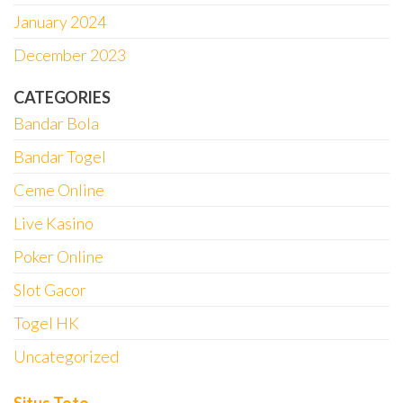
January 2024
December 2023
CATEGORIES
Bandar Bola
Bandar Togel
Ceme Online
Live Kasino
Poker Online
Slot Gacor
Togel HK
Uncategorized
Situs Toto