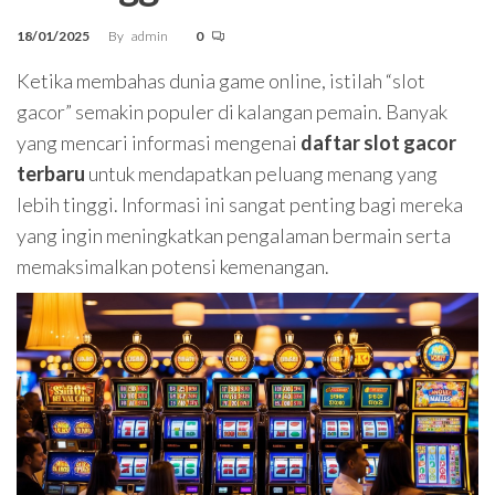
18/01/2025
By
admin
0
Ketika membahas dunia game online, istilah “slot
gacor” semakin populer di kalangan pemain. Banyak
yang mencari informasi mengenai
daftar slot gacor
terbaru
untuk mendapatkan peluang menang yang
lebih tinggi. Informasi ini sangat penting bagi mereka
yang ingin meningkatkan pengalaman bermain serta
memaksimalkan potensi kemenangan.