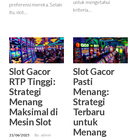
untuk mengetahui
preferensi mereka. Selain
kriteria…
itu, slot…
Slot Gacor
Slot Gacor
RTP Tinggi:
Pasti
Strategi
Menang:
Menang
Strategi
Maksimal di
Terbaru
Mesin Slot
untuk
Menang
21/06/2025
By
admin