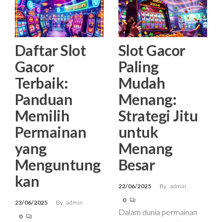
Daftar Slot
Slot Gacor
Gacor
Paling
Terbaik:
Mudah
Panduan
Menang:
Memilih
Strategi Jitu
Permainan
untuk
yang
Menang
Menguntung
Besar
kan
22/06/2025
By
admin
0
23/06/2025
By
admin
Dalam dunia permainan
0