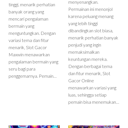
menyenangkan.
tinggi, menarik perhatian
Permainan ini menonjol
banyak orang yang
karena peluang menang
mencari pengalaman
yang lebih tinggi
bermain yang
dibandingkan slot biasa,
menguntungkan. Dengan
menarik perhatian banyak
variasi tema dan fitur
penjudi yang ingin
menarik, Slot Gacor
memaksimalkan
Maxwin menawarkan
keuntungan mereka.
pengalaman bermain yang
Dengan berbagai tema
seru bagi para
dan fitur menarik, Slot
penggemarnya. Pemain…
Gacor Online
menawarkan variasi yang
luas, sehingga setiap
pemain bisa menemukan…