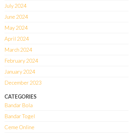
July 2024
June 2024
May 2024
April 2024
March 2024
February 2024
January 2024
December 2023
CATEGORIES
Bandar Bola
Bandar Togel
Ceme Online