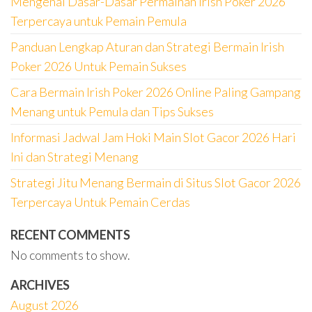
Mengenal Dasar-Dasar Permainan Irish Poker 2026
Terpercaya untuk Pemain Pemula
Panduan Lengkap Aturan dan Strategi Bermain Irish
Poker 2026 Untuk Pemain Sukses
Cara Bermain Irish Poker 2026 Online Paling Gampang
Menang untuk Pemula dan Tips Sukses
Informasi Jadwal Jam Hoki Main Slot Gacor 2026 Hari
Ini dan Strategi Menang
Strategi Jitu Menang Bermain di Situs Slot Gacor 2026
Terpercaya Untuk Pemain Cerdas
RECENT COMMENTS
No comments to show.
ARCHIVES
August 2026