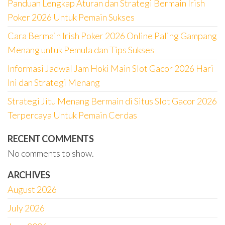
Panduan Lengkap Aturan dan Strategi Bermain Irish
Poker 2026 Untuk Pemain Sukses
Cara Bermain Irish Poker 2026 Online Paling Gampang
Menang untuk Pemula dan Tips Sukses
Informasi Jadwal Jam Hoki Main Slot Gacor 2026 Hari
Ini dan Strategi Menang
Strategi Jitu Menang Bermain di Situs Slot Gacor 2026
Terpercaya Untuk Pemain Cerdas
RECENT COMMENTS
No comments to show.
ARCHIVES
August 2026
July 2026