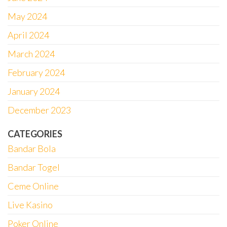
May 2024
April 2024
March 2024
February 2024
January 2024
December 2023
CATEGORIES
Bandar Bola
Bandar Togel
Ceme Online
Live Kasino
Poker Online