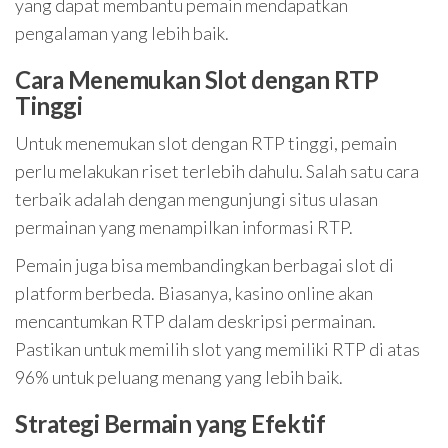
yang dapat membantu pemain mendapatkan
pengalaman yang lebih baik.
Cara Menemukan Slot dengan RTP
Tinggi
Untuk menemukan slot dengan RTP tinggi, pemain
perlu melakukan riset terlebih dahulu. Salah satu cara
terbaik adalah dengan mengunjungi situs ulasan
permainan yang menampilkan informasi RTP.
Pemain juga bisa membandingkan berbagai slot di
platform berbeda. Biasanya, kasino online akan
mencantumkan RTP dalam deskripsi permainan.
Pastikan untuk memilih slot yang memiliki RTP di atas
96% untuk peluang menang yang lebih baik.
Strategi Bermain yang Efektif