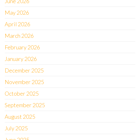
June 2026
May 2026
April 2026
March 2026
February 2026
January 2026
December 2025
November 2025
October 2025
September 2025
August 2025
July 2025
June 2025