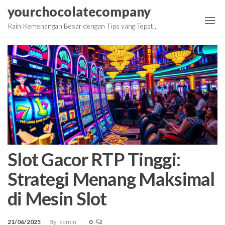
Skip
yourchocolatecompany
to
Raih Kemenangan Besar dengan Tips yang Tepat.,
the
content
Slot Gacor RTP Tinggi:
Strategi Menang Maksimal
di Mesin Slot
21/06/2025
By
admin
0