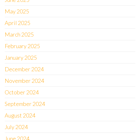
May 2025
April 2025
March 2025
February 2025
January 2025
December 2024
November 2024
October 2024
September 2024
August 2024
July 2024
June 2024