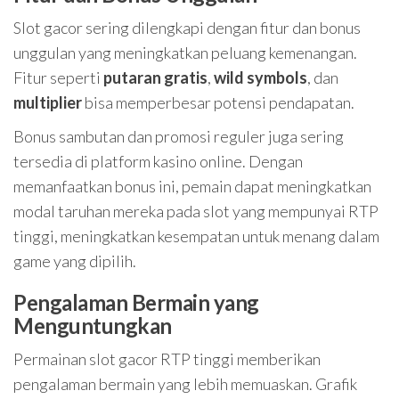
Slot gacor sering dilengkapi dengan fitur dan bonus
unggulan yang meningkatkan peluang kemenangan.
Fitur seperti
putaran gratis
,
wild symbols
, dan
multiplier
bisa memperbesar potensi pendapatan.
Bonus sambutan dan promosi reguler juga sering
tersedia di platform kasino online. Dengan
memanfaatkan bonus ini, pemain dapat meningkatkan
modal taruhan mereka pada slot yang mempunyai RTP
tinggi, meningkatkan kesempatan untuk menang dalam
game yang dipilih.
Pengalaman Bermain yang
Menguntungkan
Permainan slot gacor RTP tinggi memberikan
pengalaman bermain yang lebih memuaskan. Grafik