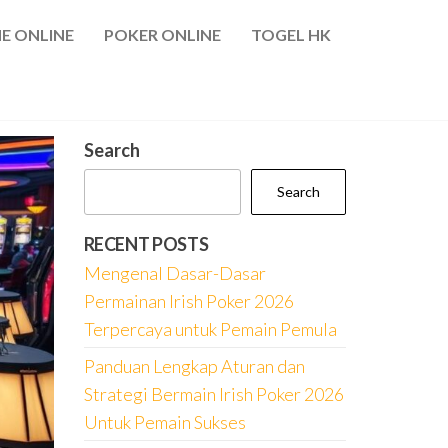
E ONLINE
POKER ONLINE
TOGEL HK
Search
Search
RECENT POSTS
Mengenal Dasar-Dasar
Permainan Irish Poker 2026
Terpercaya untuk Pemain Pemula
Panduan Lengkap Aturan dan
Strategi Bermain Irish Poker 2026
Untuk Pemain Sukses