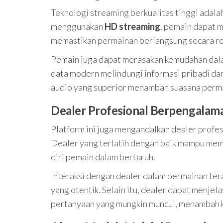
Teknologi streaming berkualitas tinggi adala
menggunakan
HD streaming
, pemain dapat m
memastikan permainan berlangsung secara rea
Pemain juga dapat merasakan kemudahan dalam
data modern melindungi informasi pribadi da
audio yang superior menambah suasana perma
Dealer Profesional Berpengalam
Platform ini juga mengandalkan dealer prof
Dealer yang terlatih dengan baik mampu mem
diri pemain dalam bertaruh.
Interaksi dengan dealer dalam permainan ter
yang otentik. Selain itu, dealer dapat menje
pertanyaan yang mungkin muncul, menambah 