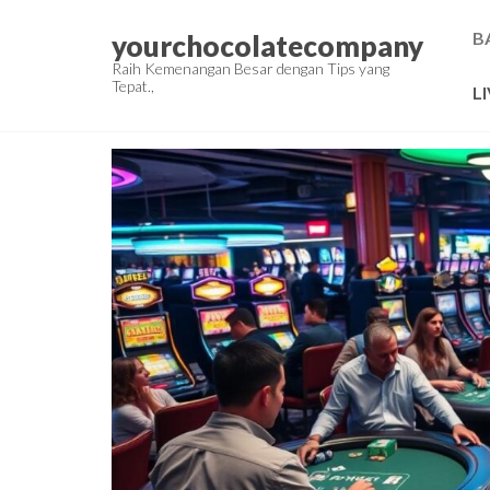
Skip
B
yourchocolatecompany
to
Raih Kemenangan Besar dengan Tips yang
the
Tepat.,
L
content