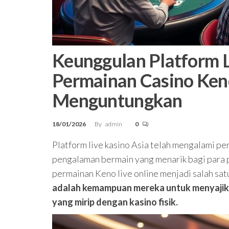
Keunggulan Platform L
Permainan Casino Keno
Menguntungkan
18/01/2026
By
admin
0
Platform live kasino Asia telah mengalami p
pengalaman bermain yang menarik bagi para 
permainan Keno live online menjadi salah satu
adalah kemampuan mereka untuk menyajika
yang mirip dengan kasino fisik.