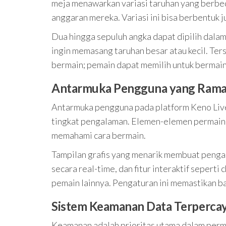
meja menawarkan variasi taruhan yang berb
anggaran mereka. Variasi ini bisa berbentuk ju
Dua hingga sepuluh angka dapat dipilih dal
ingin memasang taruhan besar atau kecil. Ter
bermain; pemain dapat memilih untuk bermain 
Antarmuka Pengguna yang Ram
Antarmuka pengguna pada platform Keno Live
tingkat pengalaman. Elemen-elemen permaina
memahami cara bermain.
Tampilan grafis yang menarik membuat penga
secara real-time, dan fitur interaktif seper
pemain lainnya. Pengaturan ini memastikan b
Sistem Keamanan Data Terperca
Keamanan adalah prioritas utama dalam perma