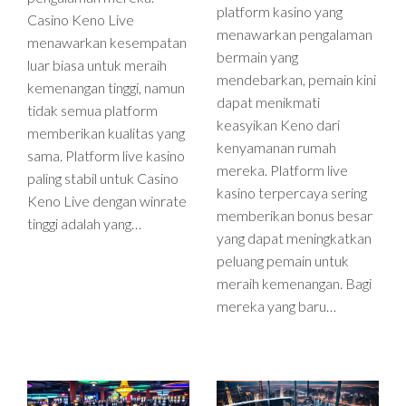
platform kasino yang
Casino Keno Live
menawarkan pengalaman
menawarkan kesempatan
bermain yang
luar biasa untuk meraih
mendebarkan, pemain kini
kemenangan tinggi, namun
dapat menikmati
tidak semua platform
keasyikan Keno dari
memberikan kualitas yang
kenyamanan rumah
sama. Platform live kasino
mereka. Platform live
paling stabil untuk Casino
kasino terpercaya sering
Keno Live dengan winrate
memberikan bonus besar
tinggi adalah yang…
yang dapat meningkatkan
peluang pemain untuk
meraih kemenangan. Bagi
mereka yang baru…