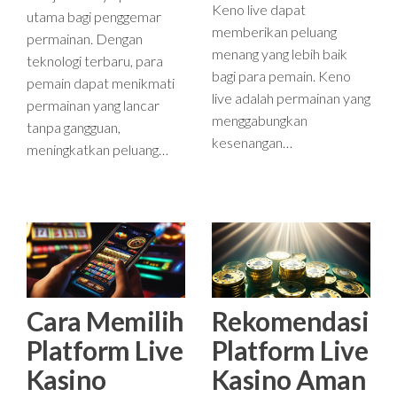
Keno live dapat
utama bagi penggemar
memberikan peluang
permainan. Dengan
menang yang lebih baik
teknologi terbaru, para
bagi para pemain. Keno
pemain dapat menikmati
live adalah permainan yang
permainan yang lancar
menggabungkan
tanpa gangguan,
kesenangan…
meningkatkan peluang…
Cara Memilih
Rekomendasi
Platform Live
Platform Live
Kasino
Kasino Aman