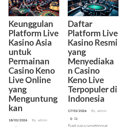
Keunggulan
Daftar
Platform Live
Platform Live
Kasino Asia
Kasino Resmi
untuk
yang
Permainan
Menyediaka
Casino Keno
n Casino
Live Online
Keno Live
yang
Terpopuler di
Menguntung
Indonesia
kan
17/01/2026
By
admin
0
18/01/2026
By
admin
Bagi para penggemar