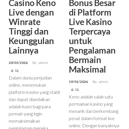
Casino Keno
Bonus Besar
Live dengan
di Platform
Winrate
Live Kasino
Tinggi dan
Terpercaya
Keunggulan
untuk
Lainnya
Pengalaman
Bermain
20/01/2026
By
admin
Maksimal
0
Dalam dunia perjudian
19/01/2026
By
admin
online, menemukan
0
platform kasino yang stabil
Keno adalah salah satu
dan dapat diandalkan
permainan kasino yang
adalah kunci bagi para
menarik dan berkembang
pemain yang ingin
pesat dalam format live
memaksimalkan
online. Dengan banyaknya
pengalaman mereka.