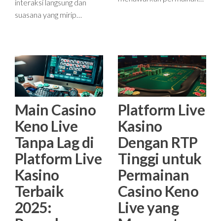
interaksi langsung dan
suasana yang mirip…
Main Casino
Platform Live
Keno Live
Kasino
Tanpa Lag di
Dengan RTP
Platform Live
Tinggi untuk
Kasino
Permainan
Terbaik
Casino Keno
2025:
Live yang