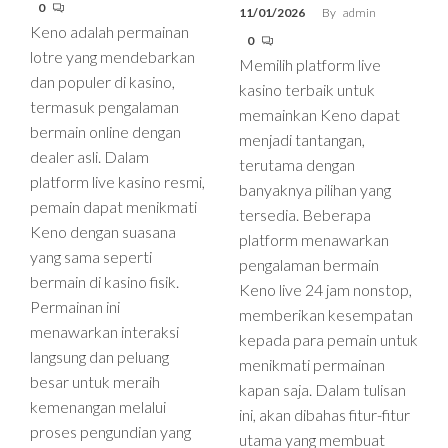
0
11/01/2026
By
admin
Keno adalah permainan
0
lotre yang mendebarkan
Memilih platform live
dan populer di kasino,
kasino terbaik untuk
termasuk pengalaman
memainkan Keno dapat
bermain online dengan
menjadi tantangan,
dealer asli. Dalam
terutama dengan
platform live kasino resmi,
banyaknya pilihan yang
pemain dapat menikmati
tersedia. Beberapa
Keno dengan suasana
platform menawarkan
yang sama seperti
pengalaman bermain
bermain di kasino fisik.
Keno live 24 jam nonstop,
Permainan ini
memberikan kesempatan
menawarkan interaksi
kepada para pemain untuk
langsung dan peluang
menikmati permainan
besar untuk meraih
kapan saja. Dalam tulisan
kemenangan melalui
ini, akan dibahas fitur-fitur
proses pengundian yang
utama yang membuat