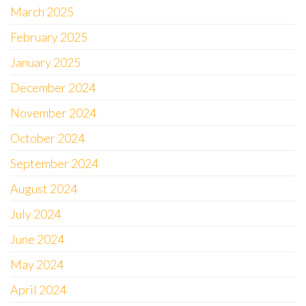
March 2025
February 2025
January 2025
December 2024
November 2024
October 2024
September 2024
August 2024
July 2024
June 2024
May 2024
April 2024