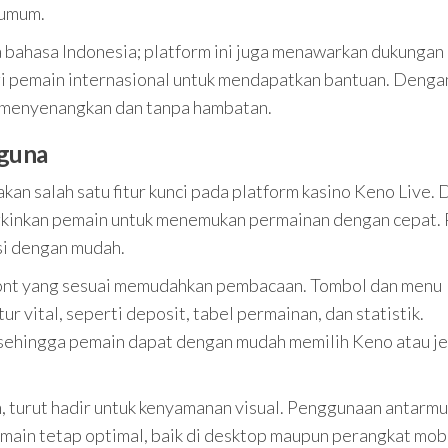
 umum.
 bahasa Indonesia; platform ini juga menawarkan dukungan
gi pemain internasional untuk mendapatkan bantuan. Denga
h menyenangkan dan tanpa hambatan.
gguna
kan salah satu fitur kunci pada platform kasino Keno Live. 
gkinkan pemain untuk menemukan permainan dengan cepat.
si dengan mudah.
font yang sesuai memudahkan pembacaan. Tombol dan menu
r vital, seperti deposit, tabel permainan, dan statistik.
sehingga pemain dapat dengan mudah memilih Keno atau je
, turut hadir untuk kenyamanan visual. Penggunaan antarm
in tetap optimal, baik di desktop maupun perangkat mobil