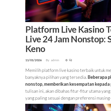
Platform Live Kasino 
Live 24 Jam Nonstop: 
Keno
11/01/2026
By
admin
0
Memilih platform live kasino terbaik untuk 
banyaknya pilihan yang tersedia.
Beberapa p
nonstop, memberikan kesempatan kepada p
tulisan ini, akan dibahas fitur-fitur utama 
yang paling sesuai dengan preferensi masing