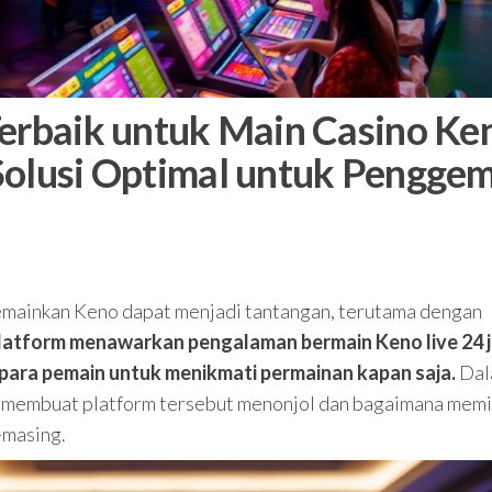
Terbaik untuk Main Casino Ke
Solusi Optimal untuk Pengge
memainkan Keno dapat menjadi tantangan, terutama dengan
latform menawarkan pengalaman bermain Keno live 24 
ara pemain untuk menikmati permainan kapan saja.
Dal
yang membuat platform tersebut menonjol dan bagaimana memi
-masing.