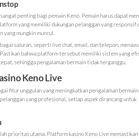
onstop
 sangat penting bagi pemain Keno. Pemain harus dapat me
Platform yang memiliki dukungan pelanggan yang responsif 
n yang mungkin muncul.
agai saluran, seperti live chat, email, dan telepon, menaw
Pastikan bahwa platform tersebut memiliki sistem yang efi
epat, sehingga pengalaman bermain tidak terganggu.
asino Keno Live
gai fitur unggulan yang meningkatkan pengalaman bermain.
pelanggan yang profesional, setiap aspek dirancang untuk
n
ah prioritas utama. Platform kasino Keno Live memastika