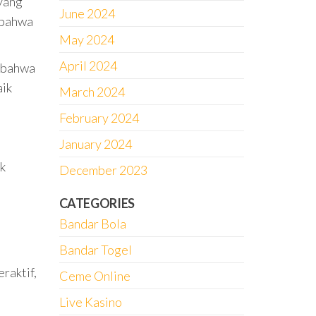
 yang
June 2024
n bahwa
May 2024
April 2024
n bahwa
aik
March 2024
February 2024
January 2024
ik
December 2023
CATEGORIES
Bandar Bola
Bandar Togel
raktif,
Ceme Online
Live Kasino