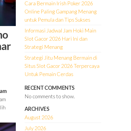
Cara Bermain Irish Poker 2026
Online Paling Gampang Menang
untuk Pemula dan Tips Sukses
Informasi Jadwal Jam Hoki Main
no
Slot Gacor 2026 Hari Ini dan
mar
Strategi Menang
Strategi Jitu Menang Bermain di
Situs Slot Gacor 2026 Terpercaya
Untuk Pemain Cerdas
RECENT COMMENTS
jam
No comments to show.
am
lih
ARCHIVES
August 2026
July 2026