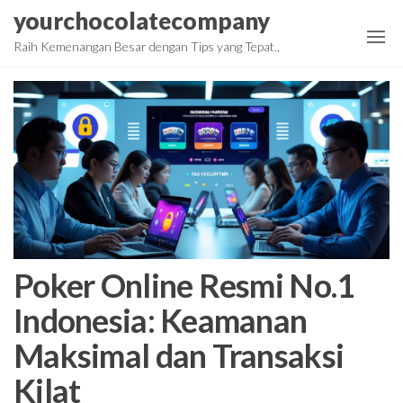
Skip
yourchocolatecompany
to
Raih Kemenangan Besar dengan Tips yang Tepat.,
the
content
Poker Online Resmi No.1
Indonesia: Keamanan
Maksimal dan Transaksi
Kilat