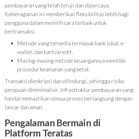
pembayaran yang telah teruji dan dipercaya.
Keberagaman ini memberikan fleksibilitas lebih bagi
pengguna dalam memilih cara terbaik untuk
bertransaksi.
Metode yang tersedia termasuk bank lokal, e-
wallet, dan kartu kredit.
Masing-masing metode keuangannya memiliki
prosedur keamanan yang ketat.
Transaksi dienkripsi dan dilindungi, sehingga risiko
penipuan diminimalisir. Infrastruktur pembayaran yang
handal memastikan semua proses berlangsung dengan
lancar dan aman.
Pengalaman Bermain di
Platform Teratas