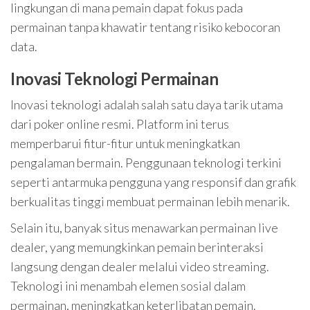
lingkungan di mana pemain dapat fokus pada
permainan tanpa khawatir tentang risiko kebocoran
data.
Inovasi Teknologi Permainan
Inovasi teknologi adalah salah satu daya tarik utama
dari poker online resmi. Platform ini terus
memperbarui fitur-fitur untuk meningkatkan
pengalaman bermain. Penggunaan teknologi terkini
seperti antarmuka pengguna yang responsif dan grafik
berkualitas tinggi membuat permainan lebih menarik.
Selain itu, banyak situs menawarkan permainan live
dealer, yang memungkinkan pemain berinteraksi
langsung dengan dealer melalui video streaming.
Teknologi ini menambah elemen sosial dalam
permainan, meningkatkan keterlibatan pemain.