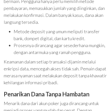
bermain. Pengguna hanya perlu memilih metode
pembayaran, memasukkan jumlah yang diinginkan, dan
melakukan konfirmasi. Dalam banyak kasus, dana akan
langsung tersedia.
Metode deposit yang umum meliputi transfer
bank, dompet digital, dan kartu kredit.
Prosesnya dirancang agar sesederhana mungkin,
dengan antarmuka yang ramah pengguna.
Keamanan dalam setiap transaksi dijamin melalui
enkripsi data, mencegah akses tidak sah. Pemain dapat
merasa nyaman saat melakukan deposit tanpa khawatir
kehilangan informasi pribadi.
Penarikan Dana Tanpa Hambatan
Menarik dana dari akun poker juga dirancang untuk
menjadi proses yang mudah dan cepat. Dengan