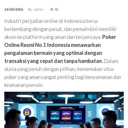
26/03/2026
By
admin
0
Industri perjudian online di Indonesia terus
berkembang dengan pesat, dan pemain kini memiliki
akses ke platform yang aman dan terpercaya.
Poker
Online Resmi No.1 Indonesia menawarkan
pengalaman bermain yang optimal dengan
transaksi yang cepat dan tanpa hambatan.
Dalam
dunia yang penuh dengan pilihan, menemukan situs
poker yang aman sangat penting bagi kenyamanan dan
keamanan pemain.