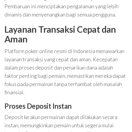
Pembaruan ini menciptakan pengalaman yang lebih
dinamis dan menyenangkan bagi semua pengguna.
Layanan Transaksi Cepat dan
Aman
Platform poker online resmi di Indonesia menawarkan
layanan transaksi yang cepat dan aman. Kecepatan
dalam proses deposit dan penarikan dana adalah
faktor penting bagi pemain, memastikan mereka dapat
fokus pada permainan tanpa terhambat oleh masalah
finansial.
Proses Deposit Instan
Deposit ke akun permainan dapat dilakukan secara
instan, memungkinkan pemain untuk segera mulai