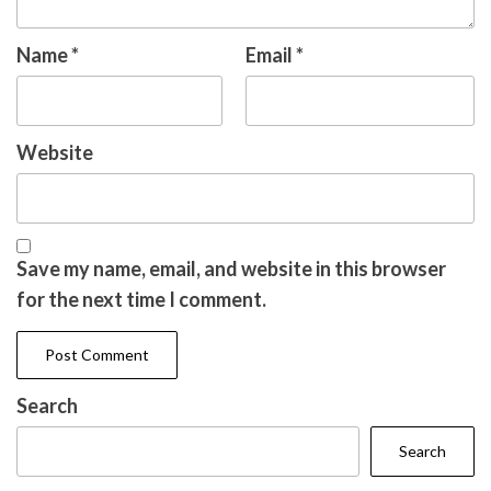
Name
*
Email
*
Website
Save my name, email, and website in this browser
for the next time I comment.
Search
Search