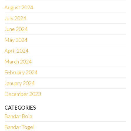
August 2024
July 2024
June 2024
May 2024
April 2024
March 2024
February 2024
January 2024
December 2023
CATEGORIES
Bandar Bola
Bandar Togel