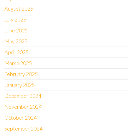
August 2025
July 2025
June 2025
May 2025
April 2025
March 2025
February 2025
January 2025
December 2024
November 2024
October 2024
September 2024