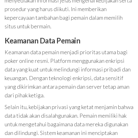
menyediakan informasi jelas mengenai kebijakan serta
prosedur yang harus diikuti. Ini memberikan
kepercayaan tambahan bagi pemain dalam memilih
situs untuk bermain.
Keamanan Data Pemain
Keamanan data pemain menjadi prioritas utama bagi
poker online resmi. Platform menggunakan enkripsi
data yang kuat untuk melindungi informasi pribadi dan
keuangan. Dengan teknologi enkripsi, data sensitif
yang dikirimkan antara pemain dan server tetap aman
dari pihak ketiga.
Selain itu, kebijakan privasi yang ketat menjamin bahwa
data tidak akan disalahgunakan. Pemain memiliki hak
untuk mengetahui bagaimana data mereka digunakan
dan dilindungi. Sistem keamanan ini menciptakan