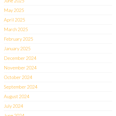
June 2025
May 2025
April 2025
March 2025
February 2025
January 2025
December 2024
November 2024
October 2024
September 2024
August 2024
July 2024
June 2024