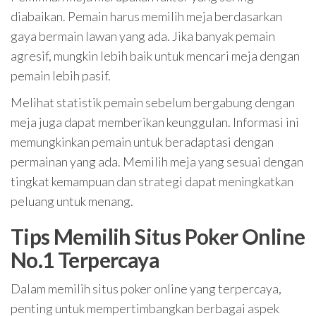
diabaikan. Pemain harus memilih meja berdasarkan
gaya bermain lawan yang ada. Jika banyak pemain
agresif, mungkin lebih baik untuk mencari meja dengan
pemain lebih pasif.
Melihat statistik pemain sebelum bergabung dengan
meja juga dapat memberikan keunggulan. Informasi ini
memungkinkan pemain untuk beradaptasi dengan
permainan yang ada. Memilih meja yang sesuai dengan
tingkat kemampuan dan strategi dapat meningkatkan
peluang untuk menang.
Tips Memilih Situs Poker Online
No.1 Terpercaya
Dalam memilih situs poker online yang terpercaya,
penting untuk mempertimbangkan berbagai aspek