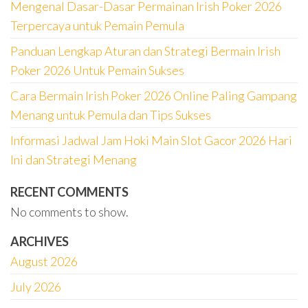
Mengenal Dasar-Dasar Permainan Irish Poker 2026
Terpercaya untuk Pemain Pemula
Panduan Lengkap Aturan dan Strategi Bermain Irish
Poker 2026 Untuk Pemain Sukses
Cara Bermain Irish Poker 2026 Online Paling Gampang
Menang untuk Pemula dan Tips Sukses
Informasi Jadwal Jam Hoki Main Slot Gacor 2026 Hari
Ini dan Strategi Menang
RECENT COMMENTS
No comments to show.
ARCHIVES
August 2026
July 2026