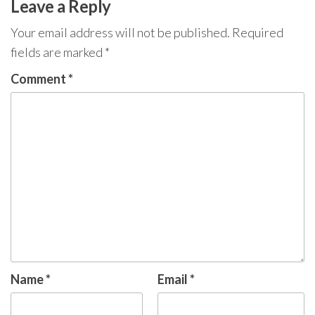
Leave a Reply
Your email address will not be published.
Required
fields are marked
*
Comment
*
Name
*
Email
*