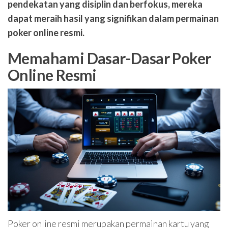
pendekatan yang disiplin dan berfokus, mereka
dapat meraih hasil yang signifikan dalam permainan
poker online resmi.
Memahami Dasar-Dasar Poker
Online Resmi
Poker online resmi merupakan permainan kartu yang