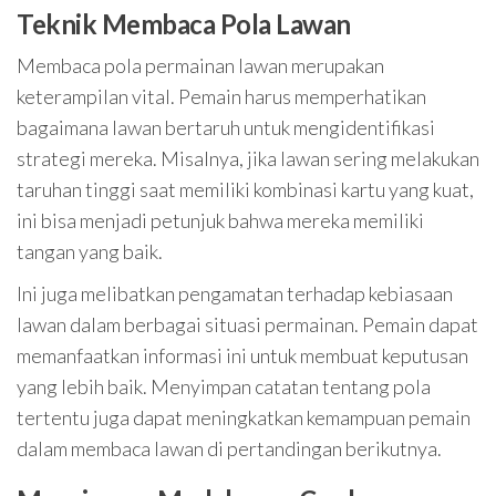
Teknik Membaca Pola Lawan
Membaca pola permainan lawan merupakan
keterampilan vital. Pemain harus memperhatikan
bagaimana lawan bertaruh untuk mengidentifikasi
strategi mereka. Misalnya, jika lawan sering melakukan
taruhan tinggi saat memiliki kombinasi kartu yang kuat,
ini bisa menjadi petunjuk bahwa mereka memiliki
tangan yang baik.
Ini juga melibatkan pengamatan terhadap kebiasaan
lawan dalam berbagai situasi permainan. Pemain dapat
memanfaatkan informasi ini untuk membuat keputusan
yang lebih baik. Menyimpan catatan tentang pola
tertentu juga dapat meningkatkan kemampuan pemain
dalam membaca lawan di pertandingan berikutnya.