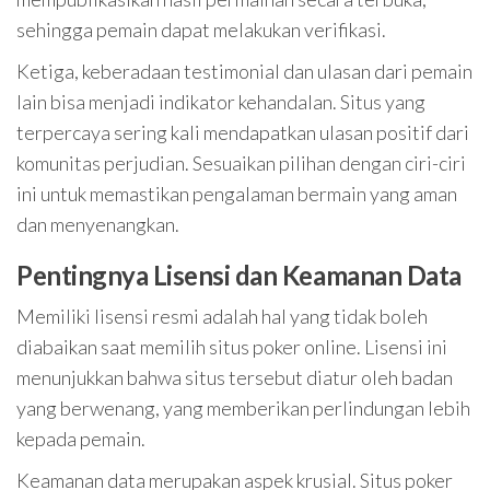
sehingga pemain dapat melakukan verifikasi.
Ketiga, keberadaan testimonial dan ulasan dari pemain
lain bisa menjadi indikator kehandalan. Situs yang
terpercaya sering kali mendapatkan ulasan positif dari
komunitas perjudian. Sesuaikan pilihan dengan ciri-ciri
ini untuk memastikan pengalaman bermain yang aman
dan menyenangkan.
Pentingnya Lisensi dan Keamanan Data
Memiliki lisensi resmi adalah hal yang tidak boleh
diabaikan saat memilih situs poker online. Lisensi ini
menunjukkan bahwa situs tersebut diatur oleh badan
yang berwenang, yang memberikan perlindungan lebih
kepada pemain.
Keamanan data merupakan aspek krusial. Situs poker