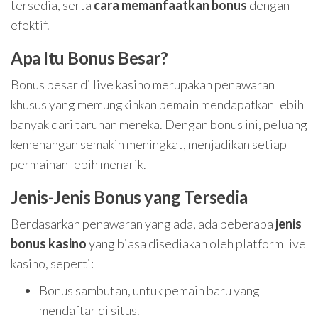
tersedia, serta
cara memanfaatkan bonus
dengan
efektif.
Apa Itu Bonus Besar?
Bonus besar di live kasino merupakan penawaran
khusus yang memungkinkan pemain mendapatkan lebih
banyak dari taruhan mereka. Dengan bonus ini, peluang
kemenangan semakin meningkat, menjadikan setiap
permainan lebih menarik.
Jenis-Jenis Bonus yang Tersedia
Berdasarkan penawaran yang ada, ada beberapa
jenis
bonus kasino
yang biasa disediakan oleh platform live
kasino, seperti:
Bonus sambutan, untuk pemain baru yang
mendaftar di situs.