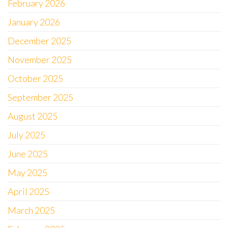
February 2026
January 2026
December 2025
November 2025
October 2025
September 2025
August 2025
July 2025
June 2025
May 2025
April 2025
March 2025