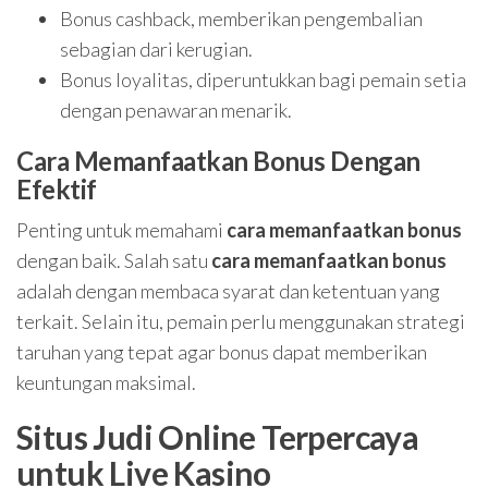
Bonus cashback, memberikan pengembalian
sebagian dari kerugian.
Bonus loyalitas, diperuntukkan bagi pemain setia
dengan penawaran menarik.
Cara Memanfaatkan Bonus Dengan
Efektif
Penting untuk memahami
cara memanfaatkan bonus
dengan baik. Salah satu
cara memanfaatkan bonus
adalah dengan membaca syarat dan ketentuan yang
terkait. Selain itu, pemain perlu menggunakan strategi
taruhan yang tepat agar bonus dapat memberikan
keuntungan maksimal.
Situs Judi Online Terpercaya
untuk Live Kasino