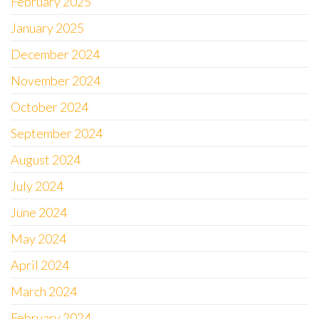
February 2025
January 2025
December 2024
November 2024
October 2024
September 2024
August 2024
July 2024
June 2024
May 2024
April 2024
March 2024
February 2024