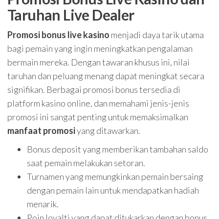
Taruhan Live Dealer
Promosi bonus live kasino
menjadi daya tarik utama
bagi pemain yang ingin meningkatkan pengalaman
bermain mereka. Dengan tawaran khusus ini, nilai
taruhan dan peluang menang dapat meningkat secara
signifikan. Berbagai promosi bonus tersedia di
platform kasino online, dan memahami jenis-jenis
promosi ini sangat penting untuk memaksimalkan
manfaat promosi
yang ditawarkan.
Bonus deposit yang memberikan tambahan saldo
saat pemain melakukan setoran.
Turnamen yang memungkinkan pemain bersaing
dengan pemain lain untuk mendapatkan hadiah
menarik.
Poin loyalti yang dapat ditukarkan dengan bonus