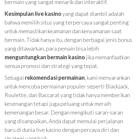
bermain yang sangat menarik dan interaktif.
Kesimpulan live kasino
yang dapat diambil adalah
bahwa memilih situs yang terpercaya sangat penting
untuk memastikan keamanan dan kenyamanan saat
bermain. Tidak hanya itu, dengan berbagai jenis bonus
yang ditawarkan, para pemain bisa lebih
menguntungkan bermain kasino
jika memanfaatkan
semua promosi dan strategi yang tepat.
Sebagai
rekomendasi permainan
, kami menyarankan
untuk mencoba permainan populer seperti Blackjack,
Roulette, dan Baccarat yang tidak hanya memberikan
kesenangan tetapi juga peluang untuk meraih
kemenangan besar. Dengan mengikuti saran-saran
yang disampaikan, Anda dapat memulai perjalanan
baru di dunia live kasino dengan percaya diri dan
strategi yang baik.