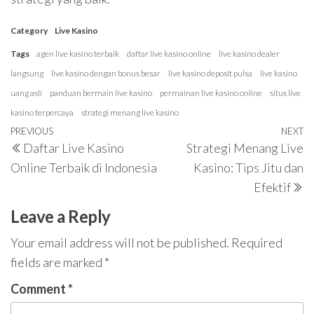
Category
Live Kasino
Tags
agen live kasino terbaik
daftar live kasino online
live kasino dealer
langsung
live kasino dengan bonus besar
live kasino deposit pulsa
live kasino
uang asli
panduan bermain live kasino
permainan live kasino online
situs live
kasino terpercaya
strategi menang live kasino
Post
Previous
PREVIOUS
NEXT
N
Daftar Live Kasino
Strategi Menang Live
navigation
Post
P
Online Terbaik di Indonesia
Kasino: Tips Jitu dan
Efektif
Leave a Reply
Your email address will not be published.
Required
fields are marked
*
Comment
*