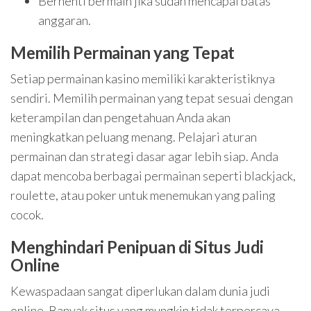
Berhenti bermain jika sudah mencapai batas
anggaran.
Memilih Permainan yang Tepat
Setiap permainan kasino memiliki karakteristiknya
sendiri. Memilih permainan yang tepat sesuai dengan
keterampilan dan pengetahuan Anda akan
meningkatkan peluang menang. Pelajari aturan
permainan dan strategi dasar agar lebih siap. Anda
dapat mencoba berbagai permainan seperti blackjack,
roulette, atau poker untuk menemukan yang paling
cocok.
Menghindari Penipuan di Situs Judi
Online
Kewaspadaan sangat diperlukan dalam dunia judi
online. Banyak situs yang mungkin tidak terpercaya.