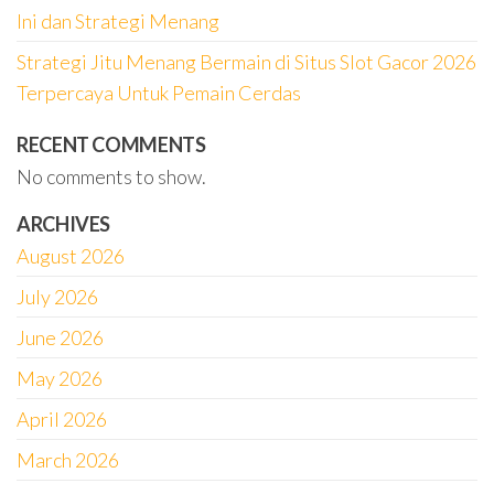
Ini dan Strategi Menang
Strategi Jitu Menang Bermain di Situs Slot Gacor 2026
Terpercaya Untuk Pemain Cerdas
RECENT COMMENTS
No comments to show.
ARCHIVES
August 2026
July 2026
June 2026
May 2026
April 2026
March 2026