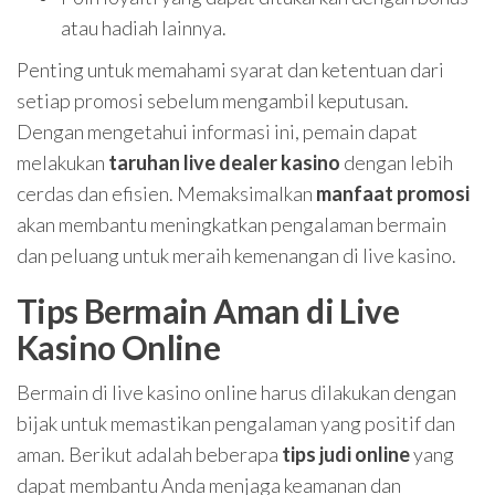
atau hadiah lainnya.
Penting untuk memahami syarat dan ketentuan dari
setiap promosi sebelum mengambil keputusan.
Dengan mengetahui informasi ini, pemain dapat
melakukan
taruhan live dealer kasino
dengan lebih
cerdas dan efisien. Memaksimalkan
manfaat promosi
akan membantu meningkatkan pengalaman bermain
dan peluang untuk meraih kemenangan di live kasino.
Tips Bermain Aman di Live
Kasino Online
Bermain di live kasino online harus dilakukan dengan
bijak untuk memastikan pengalaman yang positif dan
aman. Berikut adalah beberapa
tips judi online
yang
dapat membantu Anda menjaga keamanan dan