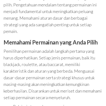
pilih. Pengetahuan mendalam tentang permainan ini
menjadi fundamental untuk meningkatkan peluang
menang. Memahami aturan dasar dan berbagai
strategi yang ada sangatlah penting untuk setiap
pemain.
Memahami Permainan yang Anda Pilih
Pemilihan permainan adalah langkah pertama yang
harus diperhatikan. Setiap jenis permainan, baik itu
blackjack, roulette, atau baccarat, memiliki
karakteristik dan aturan yang berbeda. Menguasai
dasar-dasar permainan serta strategi khusus untuk
masing-masing akan meningkatkan kemungkinan
keberhasilan. Disarankan untuk meriset dan memahami
setiap permainan secara menyeluruh.