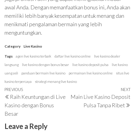
awal Anda. Dengan memanfaatkan bonus ini, Anda akan
memiliki lebih banyak kesempatan untuk menang dan
menikmati pengalaman bermain yang lebih
menguntungkan.
Category
Live Kasino
Tags
agen live kasino terbaik
daftar live kasino online
live kasino dealer
langsung
live kasino dengan bonus besar
live kasino deposit pulsa
live kasino
uang asli
panduan bermain live kasino
permainan live kasino online
situs live
kasino terpercaya
strategi menang live kasino
Post
Previous
PREVIOUS
NEXT
N
Raih Keuntungan di Live
Main Live Kasino Deposit
navigation
Post
P
Kasino dengan Bonus
Pulsa Tanpa Ribet
Besar
Leave a Reply