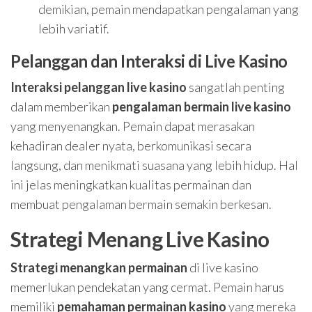
demikian, pemain mendapatkan pengalaman yang
lebih variatif.
Pelanggan dan Interaksi di Live Kasino
Interaksi pelanggan live kasino
sangatlah penting
dalam memberikan
pengalaman bermain live kasino
yang menyenangkan. Pemain dapat merasakan
kehadiran dealer nyata, berkomunikasi secara
langsung, dan menikmati suasana yang lebih hidup. Hal
ini jelas meningkatkan kualitas permainan dan
membuat pengalaman bermain semakin berkesan.
Strategi Menang Live Kasino
Strategi menangkan permainan
di live kasino
memerlukan pendekatan yang cermat. Pemain harus
memiliki
pemahaman permainan kasino
yang mereka