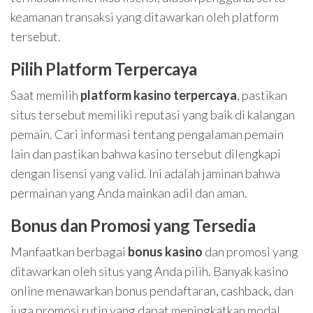
keamanan transaksi yang ditawarkan oleh platform
tersebut.
Pilih Platform Terpercaya
Saat memilih
platform kasino terpercaya
, pastikan
situs tersebut memiliki reputasi yang baik di kalangan
pemain. Cari informasi tentang pengalaman pemain
lain dan pastikan bahwa kasino tersebut dilengkapi
dengan lisensi yang valid. Ini adalah jaminan bahwa
permainan yang Anda mainkan adil dan aman.
Bonus dan Promosi yang Tersedia
Manfaatkan berbagai
bonus kasino
dan promosi yang
ditawarkan oleh situs yang Anda pilih. Banyak kasino
online menawarkan bonus pendaftaran, cashback, dan
juga promosi rutin yang dapat meningkatkan modal