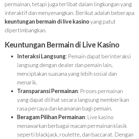
permainan, tetapi juga terlibat dalam lingkungan yang
interaktif dan menyenangkan. Berikut adalah beberapa
keuntungan bermain di live kasino
yang patut
dipertimbangkan.
Keuntungan Bermain di Live Kasino
Interaksi Langsung
: Pemain dapat berinteraksi
langsung dengan dealer dan pemain lain,
menciptakan suasana yang lebih sosial dan
menarik.
Transparansi Permainan
: Proses permainan
yang dapat dilihat secara langsung memberikan
rasa percaya dan keamanan bagi pemain.
Beragam Pilihan Permainan
: Live kasino
menawarkan berbagai macam permainan klasik
seperti blackjack, roulette, dan baccarat. Dengan