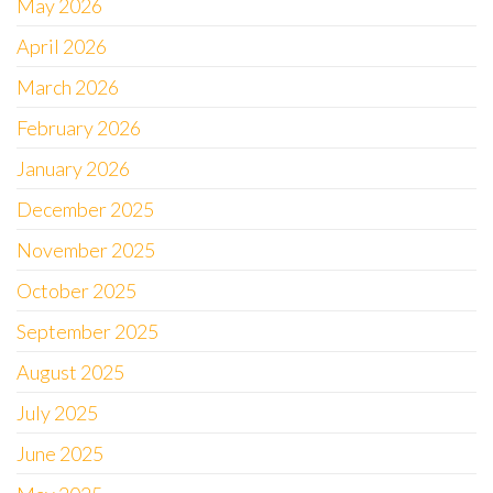
May 2026
April 2026
March 2026
February 2026
January 2026
December 2025
November 2025
October 2025
September 2025
August 2025
July 2025
June 2025