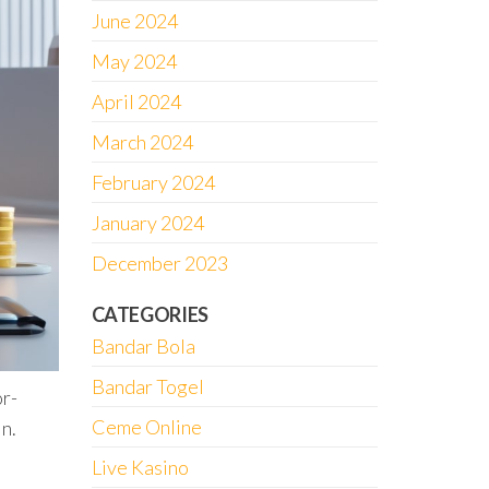
June 2024
May 2024
April 2024
March 2024
February 2024
January 2024
December 2023
CATEGORIES
Bandar Bola
Bandar Togel
or-
Ceme Online
n.
Live Kasino