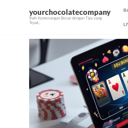
Skip
B
yourchocolatecompany
to
Raih Kemenangan Besar dengan Tips yang
the
Tepat.,
L
content