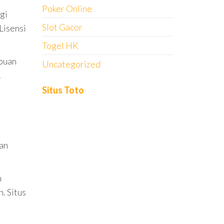
Poker Online
gi
Slot Gacor
 Lisensi
Togel HK
ipuan
Uncategorized
.
Situs Toto
tan
n
. Situs