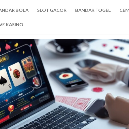
ANDAR BOLA
SLOT GACOR
BANDAR TOGEL
CEM
IVE KASINO