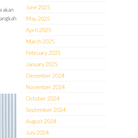
June 2025
a akan
langkah
May 2025
April 2025
March 2025
February 2025
January 2025
December 2024
November 2024
October 2024
September 2024
August 2024
July 2024