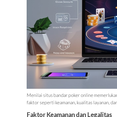
Menilai situs bandar poker online memerluka
faktor seperti keamanan, kualitas layanan, 
Faktor Keamanan dan Legalitas