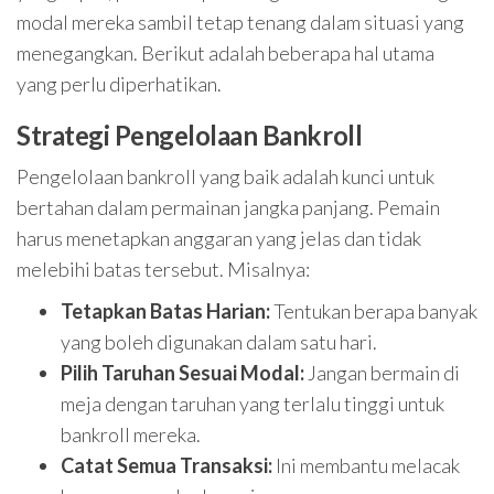
modal mereka sambil tetap tenang dalam situasi yang
menegangkan. Berikut adalah beberapa hal utama
yang perlu diperhatikan.
Strategi Pengelolaan Bankroll
Pengelolaan bankroll yang baik adalah kunci untuk
bertahan dalam permainan jangka panjang. Pemain
harus menetapkan anggaran yang jelas dan tidak
melebihi batas tersebut. Misalnya:
Tetapkan Batas Harian:
Tentukan berapa banyak
yang boleh digunakan dalam satu hari.
Pilih Taruhan Sesuai Modal:
Jangan bermain di
meja dengan taruhan yang terlalu tinggi untuk
bankroll mereka.
Catat Semua Transaksi:
Ini membantu melacak