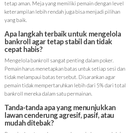
tetap aman. Meja yang memiliki pemain dengan level
keterampilan lebih rendah juga bisa menjadi pilihan
yang baik.
Apa langkah terbaik untuk mengelola
bankroll agar tetap stabil dan tidak
cepat habis?
Mengelola bankroll sangat penting dalam poker.
Pemain harus menetapkan batas untuk setiap sesi dan
tidak melampaui batas tersebut. Disarankan agar
pemain tidak mempertaruhkan lebih dari 5% dari total
bankroll mereka dalam satu permainan.
Tanda-tanda apa yang menunjukkan
lawan cenderung agresif, pasif, atau
mudah ditebak?