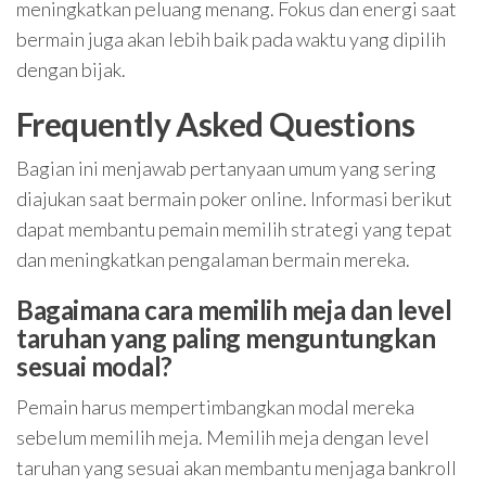
meningkatkan peluang menang. Fokus dan energi saat
bermain juga akan lebih baik pada waktu yang dipilih
dengan bijak.
Frequently Asked Questions
Bagian ini menjawab pertanyaan umum yang sering
diajukan saat bermain poker online. Informasi berikut
dapat membantu pemain memilih strategi yang tepat
dan meningkatkan pengalaman bermain mereka.
Bagaimana cara memilih meja dan level
taruhan yang paling menguntungkan
sesuai modal?
Pemain harus mempertimbangkan modal mereka
sebelum memilih meja. Memilih meja dengan level
taruhan yang sesuai akan membantu menjaga bankroll