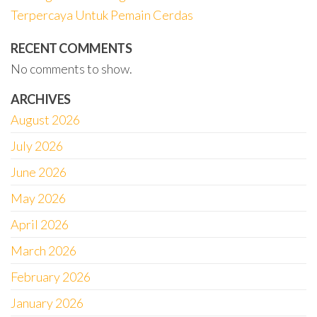
Terpercaya Untuk Pemain Cerdas
RECENT COMMENTS
No comments to show.
ARCHIVES
August 2026
July 2026
June 2026
May 2026
April 2026
March 2026
February 2026
January 2026