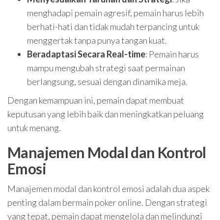
menghadapi pemain agresif, pemain harus lebih
berhati-hati dan tidak mudah terpancing untuk
menggertak tanpa punya tangan kuat.
Beradaptasi Secara Real-time
: Pemain harus
mampu mengubah strategi saat permainan
berlangsung, sesuai dengan dinamika meja.
Dengan kemampuan ini, pemain dapat membuat
keputusan yang lebih baik dan meningkatkan peluang
untuk menang.
Manajemen Modal dan Kontrol
Emosi
Manajemen modal dan kontrol emosi adalah dua aspek
penting dalam bermain poker online. Dengan strategi
yang tepat, pemain dapat mengelola dan melindungi