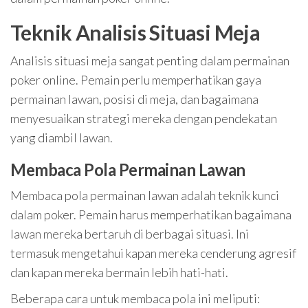
Teknik Analisis Situasi Meja
Analisis situasi meja sangat penting dalam permainan
poker online. Pemain perlu memperhatikan gaya
permainan lawan, posisi di meja, dan bagaimana
menyesuaikan strategi mereka dengan pendekatan
yang diambil lawan.
Membaca Pola Permainan Lawan
Membaca pola permainan lawan adalah teknik kunci
dalam poker. Pemain harus memperhatikan bagaimana
lawan mereka bertaruh di berbagai situasi. Ini
termasuk mengetahui kapan mereka cenderung agresif
dan kapan mereka bermain lebih hati-hati.
Beberapa cara untuk membaca pola ini meliputi: