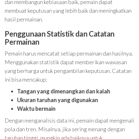
dan membangun kebiasaan baik, pemain dapat
membuat keputusan yang lebih baik dan meningkatkan
hasil permainan.
Penggunaan Statistik dan Catatan
Permainan
Pemain harus mencatat setiap permainan dan hasilnya.
Menggunakan statistik dapat memberikan wawasan
yang berharga untuk pengambilan keputusan. Catatan
ini bisa mencakup:
Tangan yang dimenangkan dan kalah
Ukuran taruhan yang digunakan
Waktu bermain
Dengan menganalisis data ini, pemain dapat mengenali
pola dan tren. Misalnya, jika sering menang dengan
taruhan tinggi, mungkin ada baiknya untuk