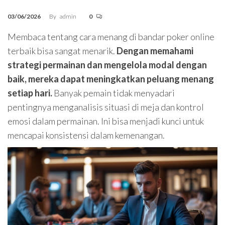
03/06/2026
By
admin
0
Membaca tentang cara menang di bandar poker online
terbaik bisa sangat menarik.
Dengan memahami
strategi permainan dan mengelola modal dengan
baik, mereka dapat meningkatkan peluang menang
setiap hari.
Banyak pemain tidak menyadari
pentingnya menganalisis situasi di meja dan kontrol
emosi dalam permainan. Ini bisa menjadi kunci untuk
mencapai konsistensi dalam kemenangan.