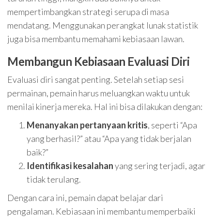
mempertimbangkan strategi serupa di masa
mendatang. Menggunakan perangkat lunak statistik
juga bisa membantu memahami kebiasaan lawan.
Membangun Kebiasaan Evaluasi Diri
Evaluasi diri sangat penting. Setelah setiap sesi
permainan, pemain harus meluangkan waktu untuk
menilai kinerja mereka. Hal ini bisa dilakukan dengan:
Menanyakan pertanyaan kritis
, seperti “Apa
yang berhasil?” atau “Apa yang tidak berjalan
baik?”
Identifikasi kesalahan
yang sering terjadi, agar
tidak terulang.
Dengan cara ini, pemain dapat belajar dari
pengalaman. Kebiasaan ini membantu memperbaiki