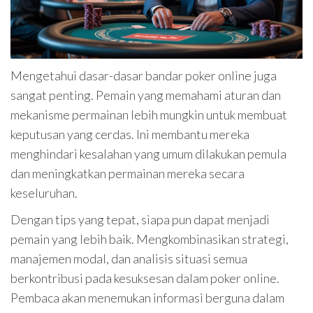
Mengetahui dasar-dasar bandar poker online juga
sangat penting. Pemain yang memahami aturan dan
mekanisme permainan lebih mungkin untuk membuat
keputusan yang cerdas. Ini membantu mereka
menghindari kesalahan yang umum dilakukan pemula
dan meningkatkan permainan mereka secara
keseluruhan.
Dengan tips yang tepat, siapa pun dapat menjadi
pemain yang lebih baik. Mengkombinasikan strategi,
manajemen modal, dan analisis situasi semua
berkontribusi pada kesuksesan dalam poker online.
Pembaca akan menemukan informasi berguna dalam