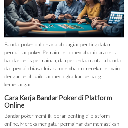
Bandar poker online adalah bagian penting dalam
permainan poker. Pemain perlu memahami cara kerja
bandar, jenis permainan, dan perbedaan antara bandar
dan pemain biasa. Ini akan membantu mereka bermain
dengan lebih baik dan meningkatkan peluang
kemenangan.
Cara Kerja Bandar Poker di Platform
Online
Bandar poker memiliki peran penting di platform
online. Mereka mengatur permainan dan memastikan