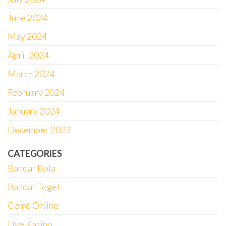
June 2024
May 2024
April 2024
March 2024
February 2024
January 2024
December 2023
CATEGORIES
Bandar Bola
Bandar Togel
Ceme Online
Live Kasino