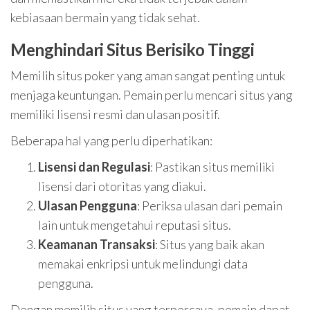
kebiasaan bermain yang tidak sehat.
Menghindari Situs Berisiko Tinggi
Memilih situs poker yang aman sangat penting untuk
menjaga keuntungan. Pemain perlu mencari situs yang
memiliki lisensi resmi dan ulasan positif.
Beberapa hal yang perlu diperhatikan:
Lisensi dan Regulasi
: Pastikan situs memiliki
lisensi dari otoritas yang diakui.
Ulasan Pengguna
: Periksa ulasan dari pemain
lain untuk mengetahui reputasi situs.
Keamanan Transaksi
: Situs yang baik akan
memakai enkripsi untuk melindungi data
pengguna.
Dengan memilih situs yang terpercaya, pemain dapat