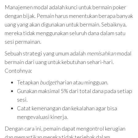
Manajemen modal adalah kunci untuk bermain poker
dengan bijak. Pemain harus menentukan berapa banyak
uang yang akan digunakan untuk bermain. Sebaiknya,
mereka tidak menggunakan seluruh dana dalam satu
sesi permainan.
Sebuah strategi yang umum adalah
memisahkan
modal
bermain dari uang untuk kebutuhan sehari-hari.
Contohnya:
Tetapkan
budget
harian atau mingguan.
Gunakan maksimal 5% dari total dana pada setiap
sesi.
Catat kemenangan dan kekalahan agar bisa
mengevaluasi kinerja.
Dengan cara ini, pemain dapat mengontrol kerugian
dan memastikan mereka tidak terjebak dalam