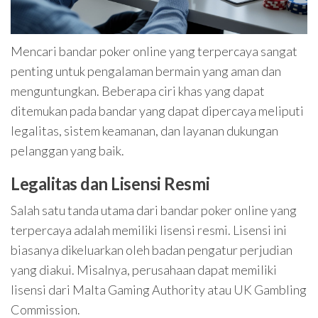
Mencari bandar poker online yang terpercaya sangat
penting untuk pengalaman bermain yang aman dan
menguntungkan. Beberapa ciri khas yang dapat
ditemukan pada bandar yang dapat dipercaya meliputi
legalitas, sistem keamanan, dan layanan dukungan
pelanggan yang baik.
Legalitas dan Lisensi Resmi
Salah satu tanda utama dari bandar poker online yang
terpercaya adalah memiliki lisensi resmi. Lisensi ini
biasanya dikeluarkan oleh badan pengatur perjudian
yang diakui. Misalnya, perusahaan dapat memiliki
lisensi dari Malta Gaming Authority atau UK Gambling
Commission.