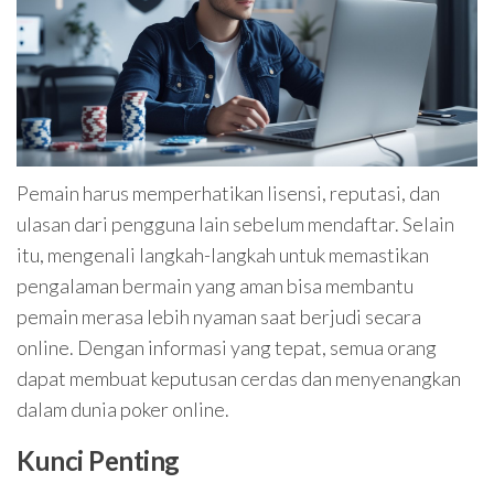
Pemain harus memperhatikan lisensi, reputasi, dan
ulasan dari pengguna lain sebelum mendaftar. Selain
itu, mengenali langkah-langkah untuk memastikan
pengalaman bermain yang aman bisa membantu
pemain merasa lebih nyaman saat berjudi secara
online. Dengan informasi yang tepat, semua orang
dapat membuat keputusan cerdas dan menyenangkan
dalam dunia poker online.
Kunci Penting