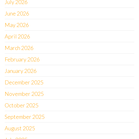
July 2026
June 2026
May 2026
April 2026
March 2026
February 2026
January 2026
December 2025
November 2025
October 2025
September 2025
August 2025