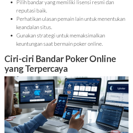
Pilih bandar yang memiliki lisensi resmi dan
reputasi baik.
Perhatikan ulasan pemain lain untuk menentukan
keandalan situs.
Gunakan strategi untuk memaksimalkan
keuntungan saat bermain poker online.
Ciri-ciri Bandar Poker Online
yang Terpercaya