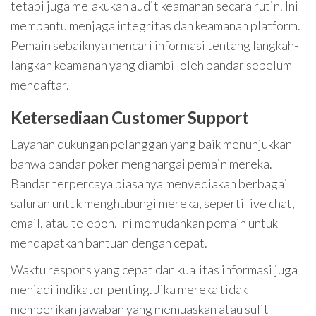
tetapi juga melakukan audit keamanan secara rutin. Ini
membantu menjaga integritas dan keamanan platform.
Pemain sebaiknya mencari informasi tentang langkah-
langkah keamanan yang diambil oleh bandar sebelum
mendaftar.
Ketersediaan Customer Support
Layanan dukungan pelanggan yang baik menunjukkan
bahwa bandar poker menghargai pemain mereka.
Bandar terpercaya biasanya menyediakan berbagai
saluran untuk menghubungi mereka, seperti live chat,
email, atau telepon. Ini memudahkan pemain untuk
mendapatkan bantuan dengan cepat.
Waktu respons yang cepat dan kualitas informasi juga
menjadi indikator penting. Jika mereka tidak
memberikan jawaban yang memuaskan atau sulit