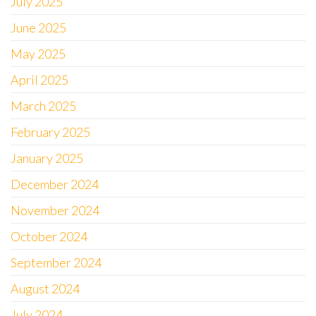
July 2025
June 2025
May 2025
April 2025
March 2025
February 2025
January 2025
December 2024
November 2024
October 2024
September 2024
August 2024
July 2024