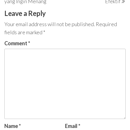
yang Ingin Menang
Efektif
Leave a Reply
Your email address will not be published.
Required
fields are marked
*
Comment
*
Name
*
Email
*