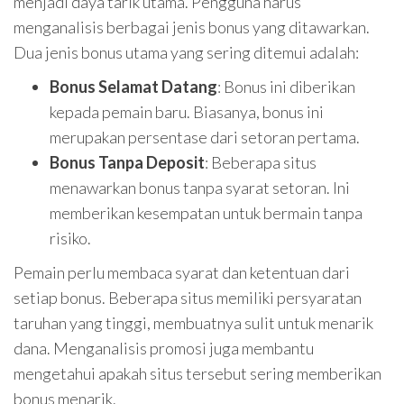
menjadi daya tarik utama. Pengguna harus
menganalisis berbagai jenis bonus yang ditawarkan.
Dua jenis bonus utama yang sering ditemui adalah:
Bonus Selamat Datang
: Bonus ini diberikan
kepada pemain baru. Biasanya, bonus ini
merupakan persentase dari setoran pertama.
Bonus Tanpa Deposit
: Beberapa situs
menawarkan bonus tanpa syarat setoran. Ini
memberikan kesempatan untuk bermain tanpa
risiko.
Pemain perlu membaca syarat dan ketentuan dari
setiap bonus. Beberapa situs memiliki persyaratan
taruhan yang tinggi, membuatnya sulit untuk menarik
dana. Menganalisis promosi juga membantu
mengetahui apakah situs tersebut sering memberikan
bonus menarik.