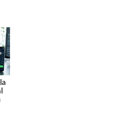
la
l
a