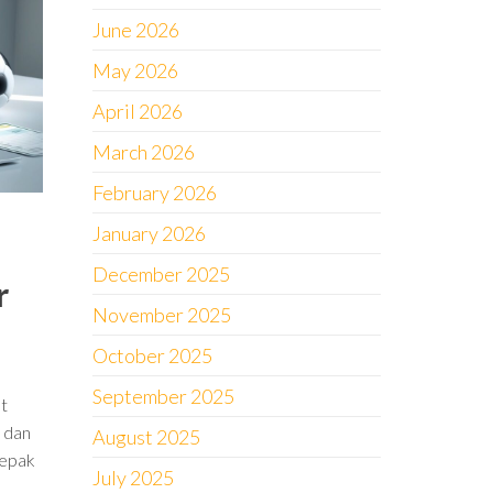
June 2026
May 2026
April 2026
March 2026
February 2026
January 2026
December 2025
r
November 2025
October 2025
September 2025
t
 dan
August 2025
Sepak
July 2025