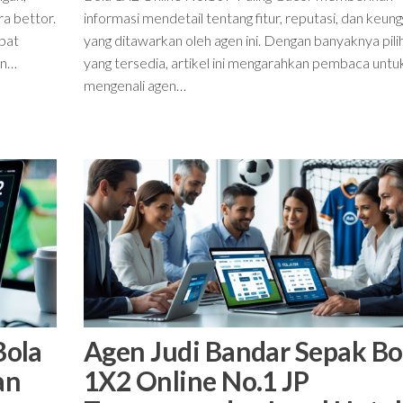
ra bettor.
informasi mendetail tentang fitur, reputasi, dan keung
pat
yang ditawarkan oleh agen ini. Dengan banyaknya pili
an…
yang tersedia, artikel ini mengarahkan pembaca untu
mengenali agen…
Bola
Agen Judi Bandar Sepak Bo
an
1X2 Online No.1 JP