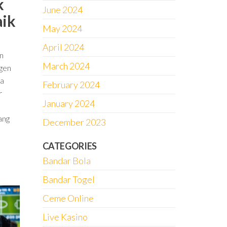
k
June 2024
aik
May 2024
April 2024
an
March 2024
gen
ra
February 2024
r
January 2024
ang
December 2023
CATEGORIES
Bandar Bola
Bandar Togel
Ceme Online
Live Kasino