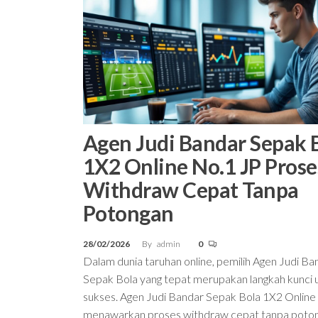
Agen Judi Bandar Sepak 
1X2 Online No.1 JP Prose
Withdraw Cepat Tanpa
Potongan
28/02/2026
By
admin
0
Dalam dunia taruhan online, pemilih Agen Judi Ba
Sepak Bola yang tepat merupakan langkah kunci 
sukses. Agen Judi Bandar Sepak Bola 1X2 Online
menawarkan proses withdraw cepat tanpa poton