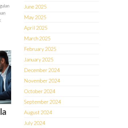
gulan
June 2025
han
May 2025
k
April 2025
March 2025
February 2025
January 2025
December 2024
November 2024
October 2024
September 2024
la
August 2024
July 2024