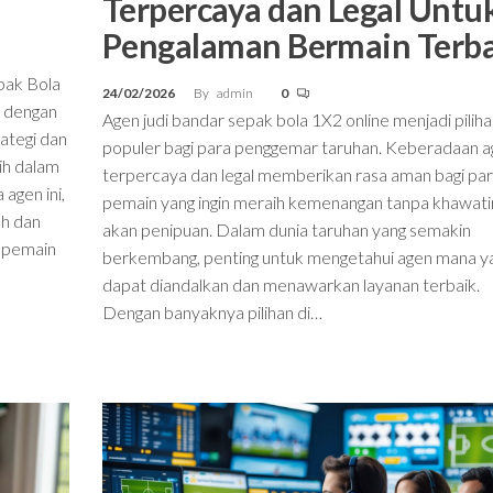
Terpercaya dan Legal Untu
Pengalaman Bermain Terb
pak Bola
24/02/2026
By
admin
0
k dengan
Agen judi bandar sepak bola 1X2 online menjadi pilih
rategi dan
populer bagi para penggemar taruhan. Keberadaan a
ih dalam
terpercaya dan legal memberikan rasa aman bagi pa
agen ini,
pemain yang ingin meraih kemenangan tanpa khawati
h dan
akan penipuan. Dalam dunia taruhan yang semakin
, pemain
berkembang, penting untuk mengetahui agen mana y
dapat diandalkan dan menawarkan layanan terbaik.
Dengan banyaknya pilihan di…