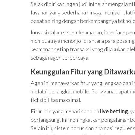
Sejak didirikan, agen judi ini telah mengala
layanan yang sederhana hingga menjadi platf
pesat seiring dengan berkembangnya teknolog
Inovasi dalam sistem keamanan, interface pe
membuatnya menonjol di antara para pesaing.
keamanan setiap transaksi yang dilakukan ole
sebagai agen terpercaya.
Keunggulan Fitur yang Ditawark
Agen ini menawarkan fitur yang lengkap dan i
melalui perangkat mobile. Pengguna dapat me
fleksibilitas maksimal.
Fitur lain yang menarik adalah
live betting
, 
berlangsung. Ini meningkatkan pengalaman b
Selain itu, sistem bonus dan promosi regule