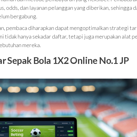
, odds, dan layanan pelanggan yang diberikan, sehingga d
elum bergabung.
kan, pembaca diharapkan dapat mengoptimalkan strategi ta
ni tidak hanya sekadar daftar, tetapi juga merupakan alat p
kebutuhan mereka.
r Sepak Bola 1X2 Online No.1 JP