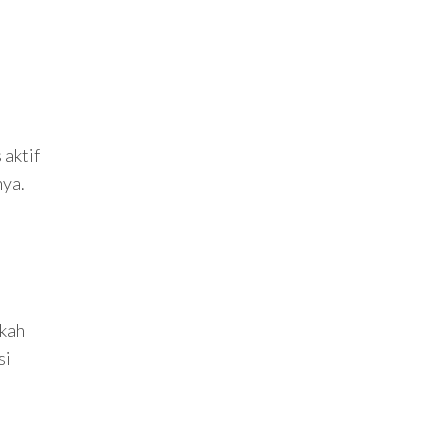
 aktif
nya.
gkah
si