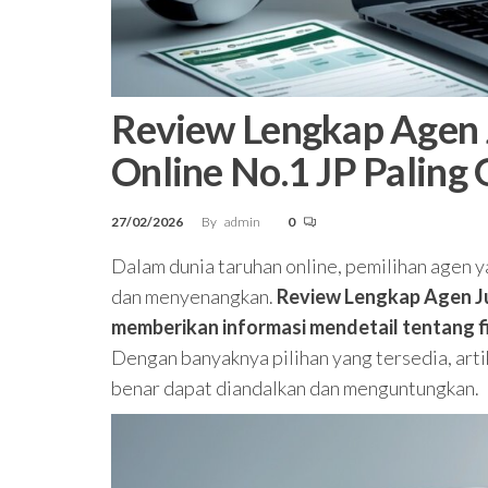
Review Lengkap Agen 
Online No.1 JP Paling
27/02/2026
By
admin
0
Dalam dunia taruhan online, pemilihan agen 
dan menyenangkan.
Review Lengkap Agen Ju
memberikan informasi mendetail tentang fi
Dengan banyaknya pilihan yang tersedia, art
benar dapat diandalkan dan menguntungkan.