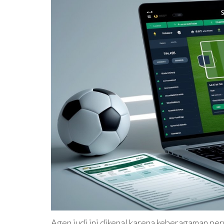
Agen judi ini dikenal karena keberagaman p