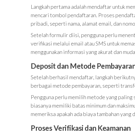
Langkah pertama adalah mendaftar untuk mem
mencari tombol pendaftaran. Proses pendaft
pribadi, seperti nama, alamat email, dan nomo
Setelah formulir diisi, pengguna perlu men
verifikasi melalui email atau SMS untuk mema
menggunakan informasi yang akurat dan mudah
Deposit dan Metode Pembayara
Setelah berhasil mendaftar, langkah berikut
berbagai metode pembayaran, seperti transfer
Pengguna perlu memilih metode yang paling s
biasanya memiliki batas minimum dan maksimu
memeriksa apakah ada biaya tambahan yang di
Proses Verifikasi dan Keamanan