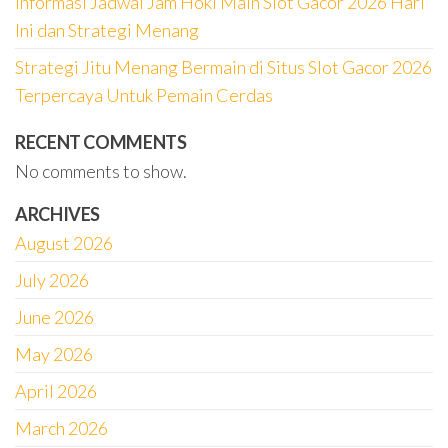
Informasi Jadwal Jam Hoki Main Slot Gacor 2026 Hari
Ini dan Strategi Menang
Strategi Jitu Menang Bermain di Situs Slot Gacor 2026
Terpercaya Untuk Pemain Cerdas
RECENT COMMENTS
No comments to show.
ARCHIVES
August 2026
July 2026
June 2026
May 2026
April 2026
March 2026