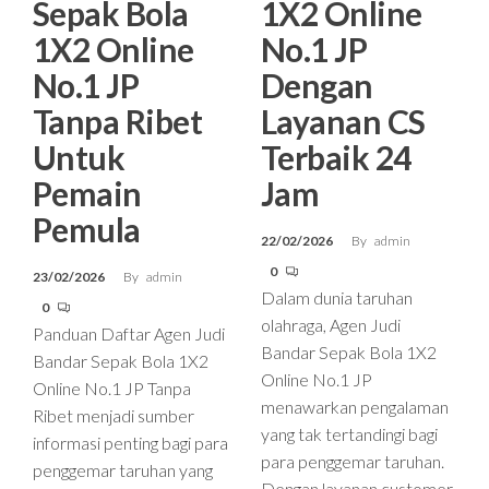
Sepak Bola
1X2 Online
1X2 Online
No.1 JP
No.1 JP
Dengan
Tanpa Ribet
Layanan CS
Untuk
Terbaik 24
Pemain
Jam
Pemula
22/02/2026
By
admin
0
23/02/2026
By
admin
Dalam dunia taruhan
0
olahraga, Agen Judi
Panduan Daftar Agen Judi
Bandar Sepak Bola 1X2
Bandar Sepak Bola 1X2
Online No.1 JP
Online No.1 JP Tanpa
menawarkan pengalaman
Ribet menjadi sumber
yang tak tertandingi bagi
informasi penting bagi para
para penggemar taruhan.
penggemar taruhan yang
Dengan layanan customer