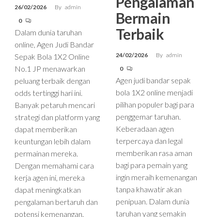
Pengalaman
26/02/2026
By
admin
Bermain
0
Terbaik
Dalam dunia taruhan
online, Agen Judi Bandar
24/02/2026
By
admin
Sepak Bola 1X2 Online
No.1 JP menawarkan
0
Agen judi bandar sepak
peluang terbaik dengan
bola 1X2 online menjadi
odds tertinggi hari ini.
pilihan populer bagi para
Banyak petaruh mencari
penggemar taruhan.
strategi dan platform yang
Keberadaan agen
dapat memberikan
terpercaya dan legal
keuntungan lebih dalam
memberikan rasa aman
permainan mereka.
bagi para pemain yang
Dengan memahami cara
ingin meraih kemenangan
kerja agen ini, mereka
tanpa khawatir akan
dapat meningkatkan
penipuan. Dalam dunia
pengalaman bertaruh dan
taruhan yang semakin
potensi kemenangan.