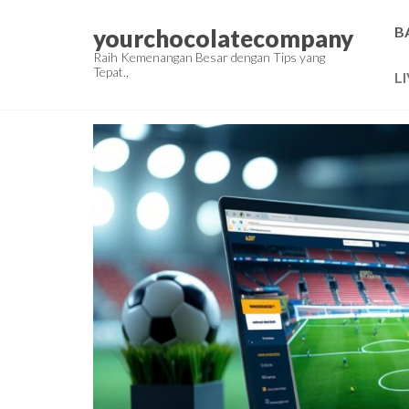
Skip
B
yourchocolatecompany
to
Raih Kemenangan Besar dengan Tips yang
the
Tepat.,
L
content