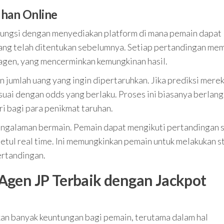
uhan Online
rfungsi dengan menyediakan platform di mana pemain dapat
ng telah ditentukan sebelumnya. Setiap pertandingan memi
 agen, yang mencerminkan kemungkinan hasil.
 jumlah uang yang ingin dipertaruhkan. Jika prediksi mere
uai dengan odds yang berlaku. Proses ini biasanya berlan
i bagi para penikmat taruhan.
galaman bermain. Pemain dapat mengikuti pertandingan 
etul real time. Ini memungkinkan pemain untuk melakukan s
ertandingan.
Agen JP Terbaik dengan Jackpot
n banyak keuntungan bagi pemain, terutama dalam hal