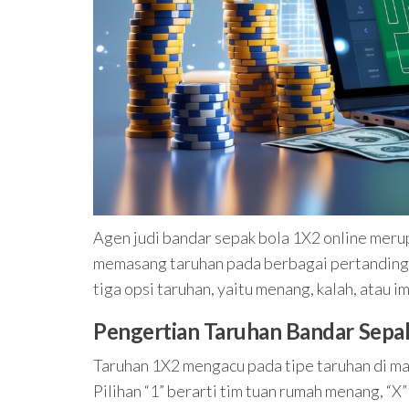
Agen judi bandar sepak bola 1X2 online mer
memasang taruhan pada berbagai pertandingan
tiga opsi taruhan, yaitu menang, kalah, atau i
Pengertian Taruhan Bandar Sepa
Taruhan 1X2 mengacu pada tipe taruhan di ma
Pilihan “1” berarti tim tuan rumah menang, “X