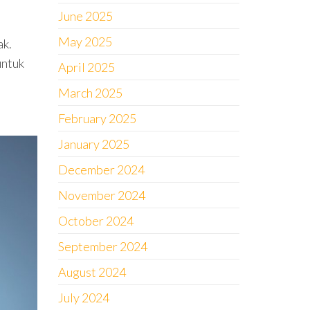
June 2025
May 2025
ak.
untuk
April 2025
March 2025
February 2025
January 2025
December 2024
November 2024
October 2024
September 2024
August 2024
July 2024