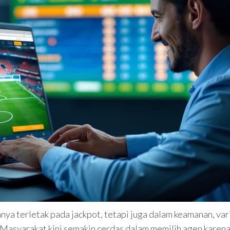
nya terletak pada jackpot, tetapi juga dalam keamanan, var
. Masyarakat kini semakin cerdas dalam memilih agen karen