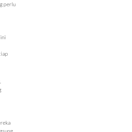
g perlu
ini
tiap
.
g
ereka
gsung.