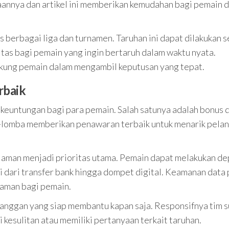
aannya dan artikel ini memberikan kemudahan bagi pemain 
s berbagai liga dan turnamen. Taruhan ini dapat dilakukan 
tas bagi pemain yang ingin bertaruh dalam waktu nyata.
ukung pemain dalam mengambil keputusan yang tepat.
rbaik
keuntungan bagi para pemain. Salah satunya adalah bonus 
-lomba memberikan penawaran terbaik untuk menarik pela
n aman menjadi prioritas utama. Pemain dapat melakukan de
 dari transfer bank hingga dompet digital. Keamanan data 
yaman bagi pemain.
langgan yang siap membantu kapan saja. Responsifnya tim 
 kesulitan atau memiliki pertanyaan terkait taruhan.