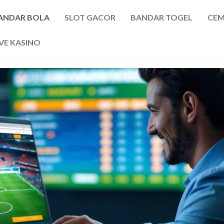
ANDAR BOLA
SLOT GACOR
BANDAR TOGEL
CEM
IVE KASINO