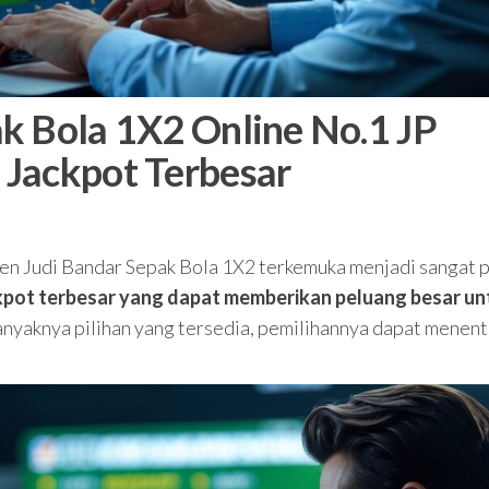
k Bola 1X2 Online No.1 JP
 Jackpot Terbesar
Agen Judi Bandar Sepak Bola 1X2 terkemuka menjadi sangat 
kpot terbesar yang dapat memberikan peluang besar un
yaknya pilihan yang tersedia, pemilihannya dapat menen