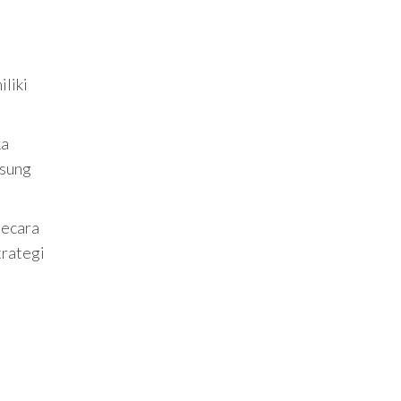
liki
ka
gsung
secara
trategi