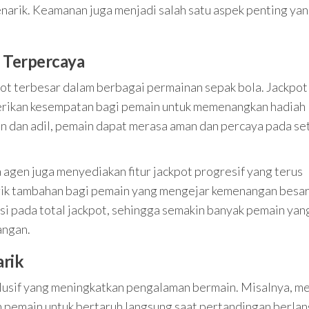
enarik. Keamanan juga menjadi salah satu aspek penting yan
 Terpercaya
ot terbesar dalam berbagai permainan sepak bola. Jackpot 
erikan kesempatan bagi pemain untuk memenangkan hadiah
n dan adil, pemain dapat merasa aman dan percaya pada se
agen juga menyediakan fitur jackpot progresif yang terus
tarik tambahan bagi pemain yang mengejar kemenangan besar
si pada total jackpot, sehingga semakin banyak pemain yan
angan.
arik
ksklusif yang meningkatkan pengalaman bermain. Misalnya, m
 pemain untuk bertaruh langsung saat pertandingan berlan