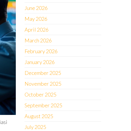
June 2026
May 2026
April 2026
March 2026
February 2026
January 2026
December 2025
November 2025
October 2025
September 2025
August 2025
iasi
July 2025
a