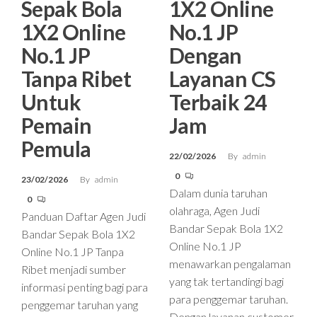
Sepak Bola
1X2 Online
1X2 Online
No.1 JP
No.1 JP
Dengan
Tanpa Ribet
Layanan CS
Untuk
Terbaik 24
Pemain
Jam
Pemula
22/02/2026
By
admin
0
23/02/2026
By
admin
Dalam dunia taruhan
0
olahraga, Agen Judi
Panduan Daftar Agen Judi
Bandar Sepak Bola 1X2
Bandar Sepak Bola 1X2
Online No.1 JP
Online No.1 JP Tanpa
menawarkan pengalaman
Ribet menjadi sumber
yang tak tertandingi bagi
informasi penting bagi para
para penggemar taruhan.
penggemar taruhan yang
Dengan layanan customer