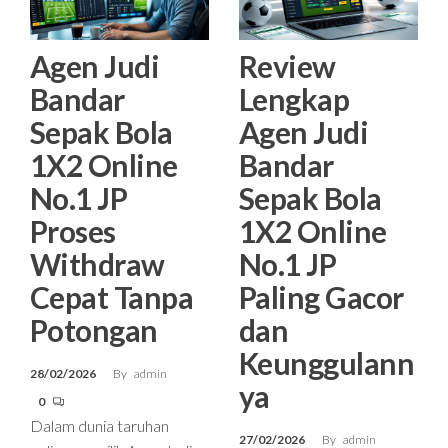
Agen Judi
Review
Bandar
Lengkap
Sepak Bola
Agen Judi
1X2 Online
Bandar
No.1 JP
Sepak Bola
Proses
1X2 Online
Withdraw
No.1 JP
Cepat Tanpa
Paling Gacor
Potongan
dan
Keunggulann
28/02/2026
By
admin
ya
0
Dalam dunia taruhan
27/02/2026
By
admin