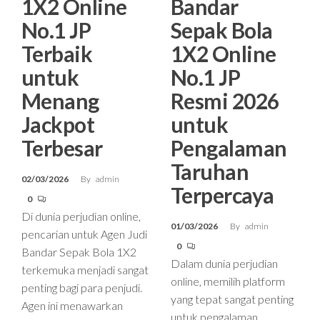
1X2 Online
Bandar
No.1 JP
Sepak Bola
Terbaik
1X2 Online
untuk
No.1 JP
Menang
Resmi 2026
Jackpot
untuk
Terbesar
Pengalaman
Taruhan
02/03/2026
By
admin
Terpercaya
0
Di dunia perjudian online,
01/03/2026
By
admin
pencarian untuk Agen Judi
0
Bandar Sepak Bola 1X2
Dalam dunia perjudian
terkemuka menjadi sangat
online, memilih platform
penting bagi para penjudi.
yang tepat sangat penting
Agen ini menawarkan
untuk pengalaman