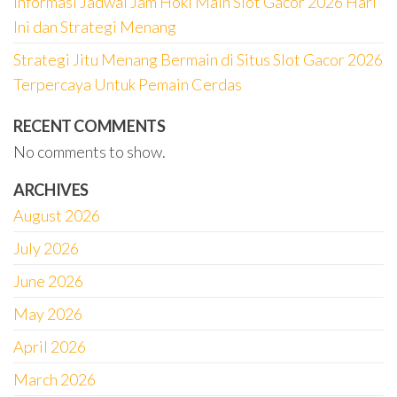
Informasi Jadwal Jam Hoki Main Slot Gacor 2026 Hari
Ini dan Strategi Menang
Strategi Jitu Menang Bermain di Situs Slot Gacor 2026
Terpercaya Untuk Pemain Cerdas
RECENT COMMENTS
No comments to show.
ARCHIVES
August 2026
July 2026
June 2026
May 2026
April 2026
March 2026