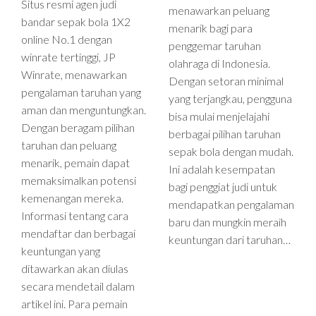
Situs resmi agen judi
menawarkan peluang
bandar sepak bola 1X2
menarik bagi para
online No.1 dengan
penggemar taruhan
winrate tertinggi, JP
olahraga di Indonesia.
Winrate, menawarkan
Dengan setoran minimal
pengalaman taruhan yang
yang terjangkau, pengguna
aman dan menguntungkan.
bisa mulai menjelajahi
Dengan beragam pilihan
berbagai pilihan taruhan
taruhan dan peluang
sepak bola dengan mudah.
menarik, pemain dapat
Ini adalah kesempatan
memaksimalkan potensi
bagi penggiat judi untuk
kemenangan mereka.
mendapatkan pengalaman
Informasi tentang cara
baru dan mungkin meraih
mendaftar dan berbagai
keuntungan dari taruhan…
keuntungan yang
ditawarkan akan diulas
secara mendetail dalam
artikel ini. Para pemain