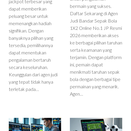
jackpot terbesar yang
bermain yang sukses.
dapat memberikan
Daftar Sekarang di Agen
peluang besar untuk
Judi Bandar Sepak Bola
memenangkan hadiah
1X2 Online No.1 JP Resmi
signifikan. Dengan
2026 memberikan akses
banyaknya pilihan yang
ke berbagai pilihan taruhan
tersedia, pemilihannya
serta keamanan yang
dapat menentukan
terjamin. Dengan platform
pengalaman bertaruh
ini, pemain dapat
secara keseluruhan.
menikmati taruhan sepak
Keunggulan dari agen judi
bola dengan berbagai tipe
yang tepat tidak hanya
permainan yang menarik.
terletak pada…
Agen…