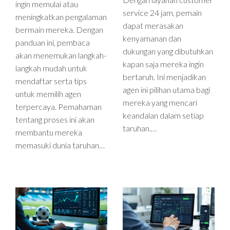
ingin memulai atau
service 24 jam, pemain
meningkatkan pengalaman
dapat merasakan
bermain mereka. Dengan
kenyamanan dan
panduan ini, pembaca
dukungan yang dibutuhkan
akan menemukan langkah-
kapan saja mereka ingin
langkah mudah untuk
bertaruh. Ini menjadikan
mendaftar serta tips
agen ini pilihan utama bagi
untuk memilih agen
mereka yang mencari
terpercaya. Pemahaman
keandalan dalam setiap
tentang proses ini akan
taruhan.…
membantu mereka
memasuki dunia taruhan…