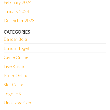
February 2024
January 2024
December 2023
CATEGORIES
Bandar Bola
Bandar Togel
Ceme Online
Live Kasino
Poker Online
Slot Gacor
Togel HK
Uncategorized