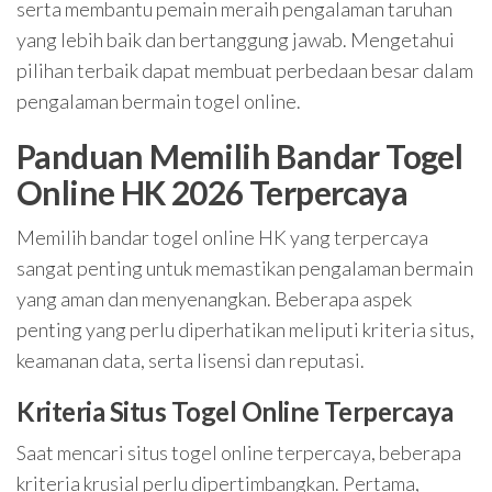
serta membantu pemain meraih pengalaman taruhan
yang lebih baik dan bertanggung jawab. Mengetahui
pilihan terbaik dapat membuat perbedaan besar dalam
pengalaman bermain togel online.
Panduan Memilih Bandar Togel
Online HK 2026 Terpercaya
Memilih bandar togel online HK yang terpercaya
sangat penting untuk memastikan pengalaman bermain
yang aman dan menyenangkan. Beberapa aspek
penting yang perlu diperhatikan meliputi kriteria situs,
keamanan data, serta lisensi dan reputasi.
Kriteria Situs Togel Online Terpercaya
Saat mencari situs togel online terpercaya, beberapa
kriteria krusial perlu dipertimbangkan. Pertama,