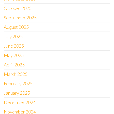
October 2025
September 2025
August 2025
July 2025
June 2025
May 2025
April 2025
March 2025
February 2025
January 2025
December 2024
November 2024