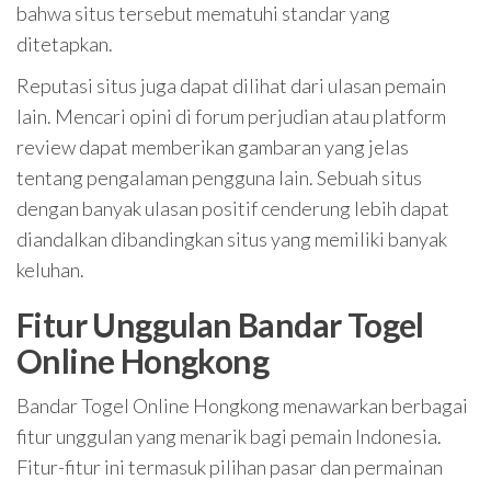
bahwa situs tersebut mematuhi standar yang
ditetapkan.
Reputasi situs juga dapat dilihat dari ulasan pemain
lain. Mencari opini di forum perjudian atau platform
review dapat memberikan gambaran yang jelas
tentang pengalaman pengguna lain. Sebuah situs
dengan banyak ulasan positif cenderung lebih dapat
diandalkan dibandingkan situs yang memiliki banyak
keluhan.
Fitur Unggulan Bandar Togel
Online Hongkong
Bandar Togel Online Hongkong menawarkan berbagai
fitur unggulan yang menarik bagi pemain Indonesia.
Fitur-fitur ini termasuk pilihan pasar dan permainan