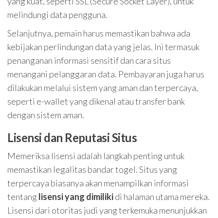
yang kuat, seperti SSL (Secure Socket Layer), untuk
melindungi data pengguna.
Selanjutnya, pemain harus memastikan bahwa ada
kebijakan perlindungan data yang jelas. Ini termasuk
penanganan informasi sensitif dan cara situs
menangani pelanggaran data. Pembayaran juga harus
dilakukan melalui sistem yang aman dan terpercaya,
seperti e-wallet yang dikenal atau transfer bank
dengan sistem aman.
Lisensi dan Reputasi Situs
Memeriksa lisensi adalah langkah penting untuk
memastikan legalitas bandar togel. Situs yang
terpercaya biasanya akan menampilkan informasi
tentang
lisensi yang dimiliki
di halaman utama mereka.
Lisensi dari otoritas judi yang terkemuka menunjukkan