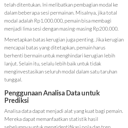
telah ditentukan. Ini melibatkan pembagian modal ke
dalam beberapa sesi permainan. Misalnya, jika total
modal adalah Rp1.000.000, pemain bisa membagi
menjadi lima sesi dengan masing-masing Rp200.000.
Menetapkan batas kerugian juga penting. Jika kerugian
mencapai batas yang ditetapkan, pemain harus
berhenti bermain untuk menghindari kerugian lebih
lanjut. Selain itu, selalu lebih baik untuk tidak
menginvestasikan seluruh modal dalam satu taruhan
tunggal.
Penggunaan Analisa Data untuk
Prediksi
Analisa data dapat menjadi alat yang kuat bagi pemain.
Mereka dapat memanfaatkan statistik hasil
sebelumnya untuk mengidentifikasi pola dan tren.