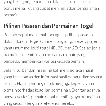
yang beragam, kemudahan dalam transaksi, serta
bonus menarik yang dapat meningkatkan pengalaman
bermain.
Pilihan Pasaran dan Permainan Togel
Pemain dapat menikmati beragam pilihan pasaran
dalam Bandar Togel Online Hongkong. Beberapa jenis
yang umum meliputi togel 4D, 3D, dan 2D. Setiap jenis
permainan memiliki aturan dan cara main yang
berbeda, memberikan variasi kepada pemain.
Selain itu, bandar ini sering kali menyediakan hasil
yang transparan dan informasi hasil pengundian secara
akurat. Hal ini penting untuk menjaga kepercayaan
pemain terhadap keadilan permainan. Dengan adanya
banyak variasi, pemain dapat memilih gaya permainan
yang sesuai dengan preferensi mereka.