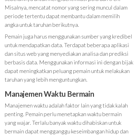
Misalnya, mencatat nomor yang sering muncul dalam
periode tertentu dapat membantu dalam memilih
angka untuk taruhan berikutnya.
Pemain juga harus menggunakan sumber yang kredibel
untuk mendapatkan data. Terdapat beberapa aplikasi
dan situs web yang menyediakan analisa dan prediksi
berbasis data. Menggunakan informasi ini dengan bijak
dapat meningkatkan peluang pemain untuk melakukan
taruhan yang lebih menguntungkan.
Manajemen Waktu Bermain
Manajemen waktu adalah faktor lain yang tidak kalah
penting. Pemain perlu menetapkan waktu bermain
yang wajar. Terlalu banyak waktu dihabiskan untuk
bermain dapat mengganggu keseimbangan hidup dan