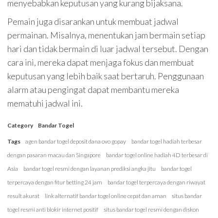
menyebabkan keputusan yang kurang bijaksana.
Pemain juga disarankan untuk membuat jadwal
permainan. Misalnya, menentukan jam bermain setiap
hari dan tidak bermain di luar jadwal tersebut. Dengan
cara ini, mereka dapat menjaga fokus dan membuat
keputusan yang lebih baik saat bertaruh. Penggunaan
alarm atau pengingat dapat membantu mereka
mematuhi jadwal ini.
Category
Bandar Togel
Tags
agen bandar togel deposit dana ovo gopay
bandar togel hadiah terbesar
dengan pasaran macau dan Singapore
bandar togel online hadiah 4D terbesar di
Asia
bandar togel resmi dengan layanan prediksi angka jitu
bandar togel
terpercaya dengan fitur betting 24 jam
bandar togel terpercaya dengan riwayat
result akurat
link alternatif bandar togel online cepat dan aman
situs bandar
togel resmi anti blokir internet positif
situs bandar togel resmi dengan diskon