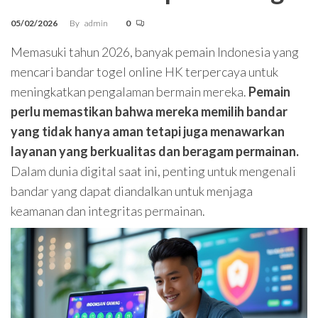
05/02/2026
By
admin
0
Memasuki tahun 2026, banyak pemain Indonesia yang
mencari bandar togel online HK terpercaya untuk
meningkatkan pengalaman bermain mereka.
Pemain
perlu memastikan bahwa mereka memilih bandar
yang tidak hanya aman tetapi juga menawarkan
layanan yang berkualitas dan beragam permainan.
Dalam dunia digital saat ini, penting untuk mengenali
bandar yang dapat diandalkan untuk menjaga
keamanan dan integritas permainan.