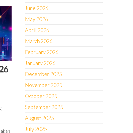
June 2026
May 2026
April 2026
March 2026
February 2026
January 2026
026
December 2025
November 2025
October 2025
September 2025
K
August 2025
July 2025
sakan