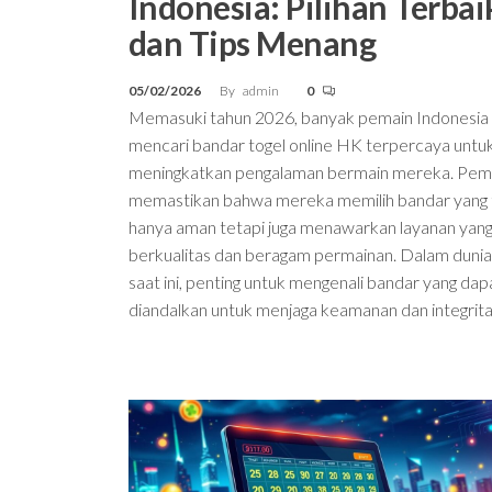
Indonesia: Pilihan Terbai
dan Tips Menang
05/02/2026
By
admin
0
Memasuki tahun 2026, banyak pemain Indonesia
mencari bandar togel online HK terpercaya untu
meningkatkan pengalaman bermain mereka. Pema
memastikan bahwa mereka memilih bandar yang 
hanya aman tetapi juga menawarkan layanan yan
berkualitas dan beragam permainan. Dalam dunia 
saat ini, penting untuk mengenali bandar yang dap
diandalkan untuk menjaga keamanan dan integrit