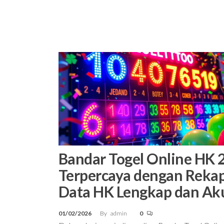
Bandar Togel Online HK 
Terpercaya dengan Reka
Data HK Lengkap dan Ak
01/02/2026
By
admin
0