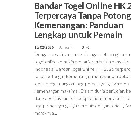
Bandar Togel Online HK 
Terpercaya Tanpa Poton
Kemenangan: Panduan
Lengkap untuk Pemain
10/02/2026
By
admin
0
Dengan pesatnya perkembangan teknologi, perm
togel online semakin menarik perhatian banyak or
Indonesia. Bandar Togel Online HK 2026 terper
tanpa potongan kemenangan menawarkan peluan
lebih menguntungkan bagi pemain yang ingin mera
kemenangan maksimal. Dalam dunia perjudian, 
dan kepercayaan terhadap bandar menjadi fakto
bagi pemain yang ingin bermain dengan tenang. Me
maraknya…