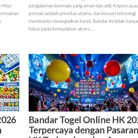
fitur-
pengalaman bermain yang aman dan adil. Kepercaya
 permainan
pemain adalah prioritas utama, dan inovasi teknologi
s
membantu mewujudkan hal ini. Bandar ini tidak hanya
fokus pada kemudahan akses,…
2026
Bandar Togel Online HK 2
n
Terpercaya dengan Pasara