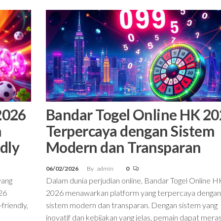
2026
Bandar Togel Online HK 2
n
Terpercaya dengan Sistem
dly
Modern dan Transparan
06/02/2026
By
admin
0
yang
Dalam dunia perjudian online, Bandar Togel Online H
26
2026 menawarkan platform yang terpercaya dengan
friendly,
sistem modern dan transparan. Dengan sistem yang
n
inovatif dan kebijakan yang jelas, pemain dapat mera