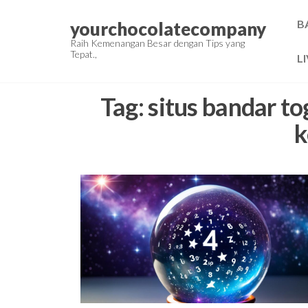
Skip
B
yourchocolatecompany
to
Raih Kemenangan Besar dengan Tips yang
the
Tepat.,
L
content
Tag:
situs bandar t
k