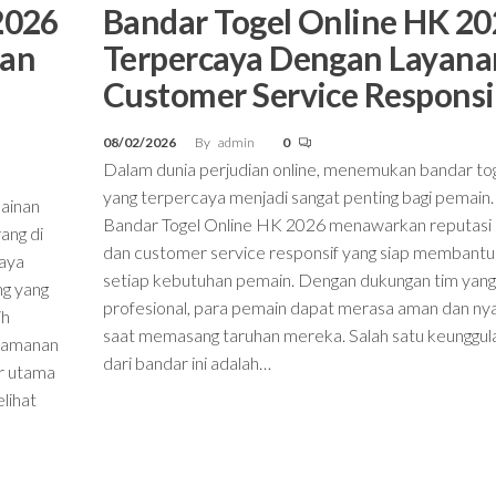
2026
Bandar Togel Online HK 2
gan
Terpercaya Dengan Layana
Customer Service Responsi
08/02/2026
By
admin
0
Dalam dunia perjudian online, menemukan bandar to
yang terpercaya menjadi sangat penting bagi pemain.
ainan
Bandar Togel Online HK 2026 menawarkan reputasi 
ang di
dan customer service responsif yang siap membantu
caya
setiap kebutuhan pemain. Dengan dukungan tim yang
g yang
profesional, para pemain dapat merasa aman dan n
ih
saat memasang taruhan mereka. Salah satu keunggul
keamanan
dari bandar ini adalah…
r utama
lihat