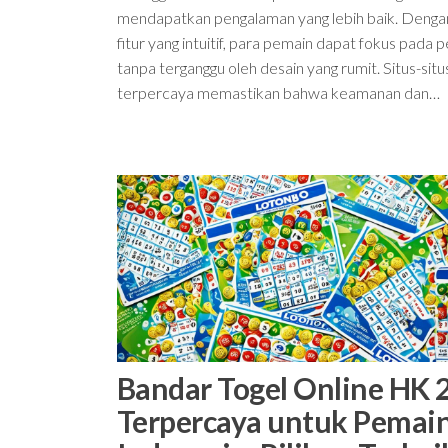
mendapatkan pengalaman yang lebih baik. Dengan 
fitur yang intuitif, para pemain dapat fokus pada
tanpa terganggu oleh desain yang rumit. Situs-situ
terpercaya memastikan bahwa keamanan dan…
Bandar Togel Online HK 
Terpercaya untuk Pemai