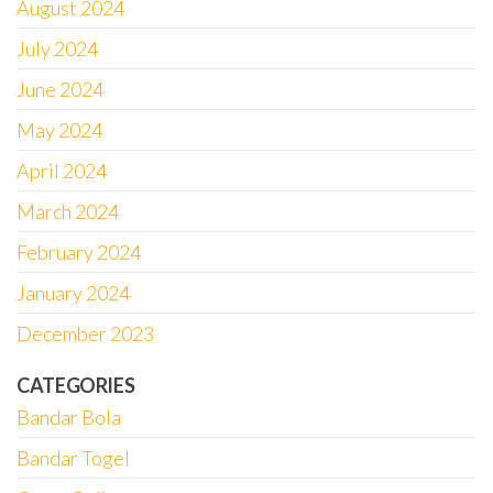
August 2024
July 2024
June 2024
May 2024
April 2024
March 2024
February 2024
January 2024
December 2023
CATEGORIES
Bandar Bola
Bandar Togel