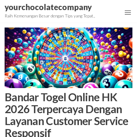
Skip
yourchocolatecompany
to
Raih Kemenangan Besar dengan Tips yang Tepat.,
the
content
Bandar Togel Online HK
2026 Terpercaya Dengan
Layanan Customer Service
Responsif