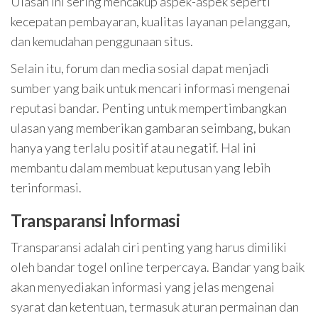
Ulasan ini sering mencakup aspek-aspek seperti
kecepatan pembayaran, kualitas layanan pelanggan,
dan kemudahan penggunaan situs.
Selain itu, forum dan media sosial dapat menjadi
sumber yang baik untuk mencari informasi mengenai
reputasi bandar. Penting untuk mempertimbangkan
ulasan yang memberikan gambaran seimbang, bukan
hanya yang terlalu positif atau negatif. Hal ini
membantu dalam membuat keputusan yang lebih
terinformasi.
Transparansi Informasi
Transparansi adalah ciri penting yang harus dimiliki
oleh bandar togel online terpercaya. Bandar yang baik
akan menyediakan informasi yang jelas mengenai
syarat dan ketentuan, termasuk aturan permainan dan