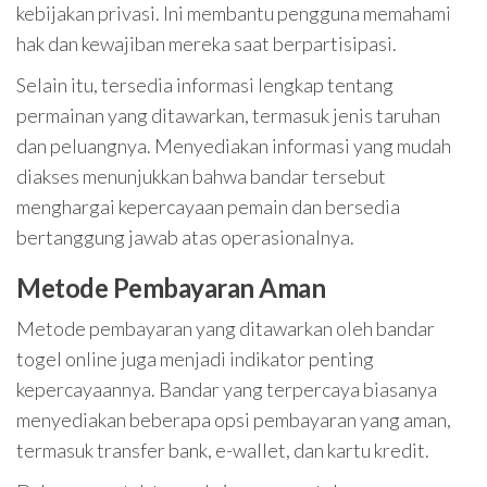
kebijakan privasi. Ini membantu pengguna memahami
hak dan kewajiban mereka saat berpartisipasi.
Selain itu, tersedia informasi lengkap tentang
permainan yang ditawarkan, termasuk jenis taruhan
dan peluangnya. Menyediakan informasi yang mudah
diakses menunjukkan bahwa bandar tersebut
menghargai kepercayaan pemain dan bersedia
bertanggung jawab atas operasionalnya.
Metode Pembayaran Aman
Metode pembayaran yang ditawarkan oleh bandar
togel online juga menjadi indikator penting
kepercayaannya. Bandar yang terpercaya biasanya
menyediakan beberapa opsi pembayaran yang aman,
termasuk transfer bank, e-wallet, dan kartu kredit.