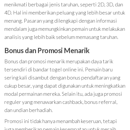
menikmati berbagai jenis taruhan, seperti 2D, 3D, dan
4D. Hal ini memberikan peluang yang lebih besar untuk
menang. Pasaran yang dilengkapi dengan informasi
mendalam juga memungkinkan pemain untuk melakukan
analisis yang lebih baik sebelum memasang taruhan.
Bonus dan Promosi Menarik
Bonus dan promosi menarik merupakan daya tarik
tersendiri di bandar togel online ini. Pemain baru
sering kali disambut dengan bonus pendaftaran yang
cukup besar, yang dapat digunakan untuk meningkatkan
modal permainan mereka. Selain itu, ada juga promosi
reguler yang menawarkan cashback, bonus referral,
dan undian berhadiah.
Promosi ini tidak hanya menambah keseruan, tetapi
juga memberikan pemain kesempatan untuk meraih