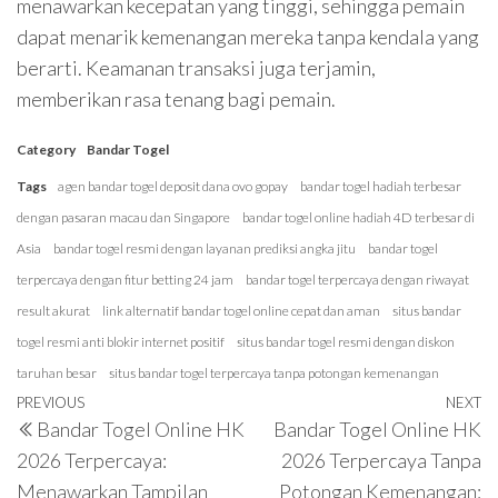
menawarkan kecepatan yang tinggi, sehingga pemain
dapat menarik kemenangan mereka tanpa kendala yang
berarti. Keamanan transaksi juga terjamin,
memberikan rasa tenang bagi pemain.
Category
Bandar Togel
Tags
agen bandar togel deposit dana ovo gopay
bandar togel hadiah terbesar
dengan pasaran macau dan Singapore
bandar togel online hadiah 4D terbesar di
Asia
bandar togel resmi dengan layanan prediksi angka jitu
bandar togel
terpercaya dengan fitur betting 24 jam
bandar togel terpercaya dengan riwayat
result akurat
link alternatif bandar togel online cepat dan aman
situs bandar
togel resmi anti blokir internet positif
situs bandar togel resmi dengan diskon
taruhan besar
situs bandar togel terpercaya tanpa potongan kemenangan
Post
Previous
PREVIOUS
NEXT
N
Bandar Togel Online HK
Bandar Togel Online HK
navigation
Post
P
2026 Terpercaya:
2026 Terpercaya Tanpa
Menawarkan Tampilan
Potongan Kemenangan: