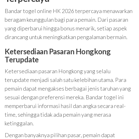
Bandar togel online HK 2026 terpercaya menawarkan
beragam keunggulan bagi para pemain. Dari pasaran
yang diperbarui hingga bonus menarik, setiap aspek
dirancang untuk meningkatkan pengalaman bermain.
Ketersediaan Pasaran Hongkong
Terupdate
Ketersediaan pasaran Hongkong yang selalu
terupdate menjadi salah satu kelebihan utama. Para
pemain dapat mengakses berbagai jenis taruhan yang
sesuai dengan preferensi mereka. Bandar togel ini
memperbarui informasi hasil dan angka secara real-
time, sehingga tidak ada pemain yang merasa
ketinggalan.
Dengan banyaknya pilihan pasar, pemain dapat