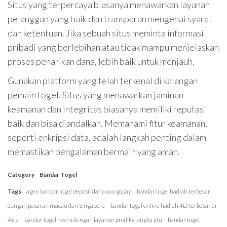
Situs yang terpercaya biasanya menawarkan layanan
pelanggan yang baik dan transparan mengenai syarat
dan ketentuan. Jika sebuah situs meminta informasi
pribadi yang berlebihan atau tidak mampu menjelaskan
proses penarikan dana, lebih baik untuk menjauh.
Gunakan platform yang telah terkenal di kalangan
pemain togel. Situs yang menawarkan jaminan
keamanan dan integritas biasanya memiliki reputasi
baik dan bisa diandalkan. Memahami fitur keamanan,
seperti enkripsi data, adalah langkah penting dalam
memastikan pengalaman bermain yang aman.
Category
Bandar Togel
Tags
agen bandar togel deposit dana ovo gopay
bandar togel hadiah terbesar
dengan pasaran macau dan Singapore
bandar togel online hadiah 4D terbesar di
Asia
bandar togel resmi dengan layanan prediksi angka jitu
bandar togel