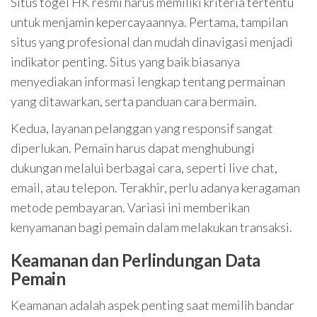
Situs togel HK resmi harus memiliki kriteria tertentu
untuk menjamin kepercayaannya. Pertama, tampilan
situs yang profesional dan mudah dinavigasi menjadi
indikator penting. Situs yang baik biasanya
menyediakan informasi lengkap tentang permainan
yang ditawarkan, serta panduan cara bermain.
Kedua, layanan pelanggan yang responsif sangat
diperlukan. Pemain harus dapat menghubungi
dukungan melalui berbagai cara, seperti live chat,
email, atau telepon. Terakhir, perlu adanya keragaman
metode pembayaran. Variasi ini memberikan
kenyamanan bagi pemain dalam melakukan transaksi.
Keamanan dan Perlindungan Data
Pemain
Keamanan adalah aspek penting saat memilih bandar