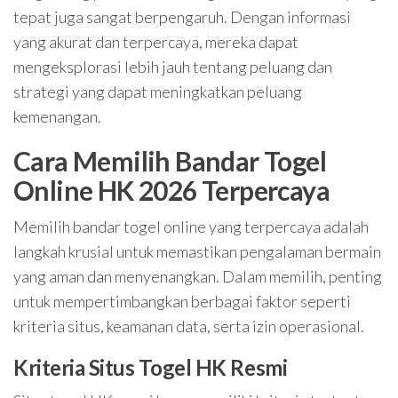
tepat juga sangat berpengaruh. Dengan informasi
yang akurat dan terpercaya, mereka dapat
mengeksplorasi lebih jauh tentang peluang dan
strategi yang dapat meningkatkan peluang
kemenangan.
Cara Memilih Bandar Togel
Online HK 2026 Terpercaya
Memilih bandar togel online yang terpercaya adalah
langkah krusial untuk memastikan pengalaman bermain
yang aman dan menyenangkan. Dalam memilih, penting
untuk mempertimbangkan berbagai faktor seperti
kriteria situs, keamanan data, serta izin operasional.
Kriteria Situs Togel HK Resmi