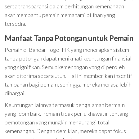
serta transparansi dalam perhitungan kemenangan
akan membantu pemain memahami pilihan yang
tersedia.
Manfaat Tanpa Potongan untuk Pemain
Pemain di Bandar Togel HK yang menerapkan sistem
tanpa potongan dapat menikmati keuntungan finansial
yang signifikan. Semua kemenangan yang diperoleh
akan diterima secara utuh. Hal ini memberikan insentif
tambahan bagi pemain, sehingga mereka merasa lebih
dihargai.
Keuntungan lainnya termasuk pengalaman bermain
yang lebih baik. Pemain tidak perlu khawatir tentang
pemotongan yang mungkin mengurangi total
kemenangan. Dengan demikian, mereka dapat fokus