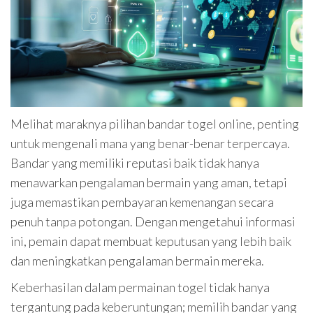
Melihat maraknya pilihan bandar togel online, penting
untuk mengenali mana yang benar-benar terpercaya.
Bandar yang memiliki reputasi baik tidak hanya
menawarkan pengalaman bermain yang aman, tetapi
juga memastikan pembayaran kemenangan secara
penuh tanpa potongan. Dengan mengetahui informasi
ini, pemain dapat membuat keputusan yang lebih baik
dan meningkatkan pengalaman bermain mereka.
Keberhasilan dalam permainan togel tidak hanya
tergantung pada keberuntungan; memilih bandar yang