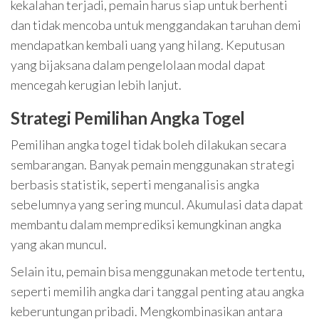
kekalahan terjadi, pemain harus siap untuk berhenti
dan tidak mencoba untuk menggandakan taruhan demi
mendapatkan kembali uang yang hilang. Keputusan
yang bijaksana dalam pengelolaan modal dapat
mencegah kerugian lebih lanjut.
Strategi Pemilihan Angka Togel
Pemilihan angka togel tidak boleh dilakukan secara
sembarangan. Banyak pemain menggunakan strategi
berbasis statistik, seperti menganalisis angka
sebelumnya yang sering muncul. Akumulasi data dapat
membantu dalam memprediksi kemungkinan angka
yang akan muncul.
Selain itu, pemain bisa menggunakan metode tertentu,
seperti memilih angka dari tanggal penting atau angka
keberuntungan pribadi. Mengkombinasikan antara