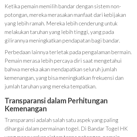
Ketika pemain memilih bandar dengan sistem non-
potongan, mereka merasakan manfaat dari kebijakan
yang lebih ramah. Mereka lebih cenderung untuk
melakukan taruhan yang lebih tinggi, yang pada
gilirannya meningkatkan pendapatan bagi bandar.
Perbedaan lainnya terletak pada pengalaman bermain.
Pemain merasa lebih percaya diri saat mengetahui
bahwa mereka akan mendapatkan seluruh jumlah
kemenangan, yang bisa meningkatkan frekuensi dan
jumlah taruhan yang mereka tempatkan.
Transparansi dalam Perhitungan
Kemenangan
Transparansi adalah salah satu aspek yang paling
dihargai dalam permainan togel. Di Bandar Togel HK
yang menawarkan sistem tanpa potongan, pemain