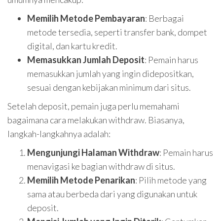
Memilih Metode Pembayaran
: Berbagai
metode tersedia, seperti transfer bank, dompet
digital, dan kartu kredit.
Memasukkan Jumlah Deposit
: Pemain harus
memasukkan jumlah yang ingin didepositkan,
sesuai dengan kebijakan minimum dari situs.
Setelah deposit, pemain juga perlu memahami
bagaimana cara melakukan withdraw. Biasanya,
langkah-langkahnya adalah:
Mengunjungi Halaman Withdraw
: Pemain harus
menavigasi ke bagian withdraw di situs.
Memilih Metode Penarikan
: Pilih metode yang
sama atau berbeda dari yang digunakan untuk
deposit.