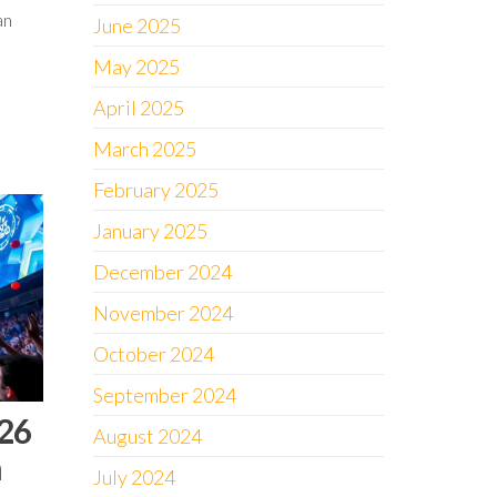
an
June 2025
May 2025
April 2025
March 2025
February 2025
January 2025
December 2024
November 2024
October 2024
September 2024
026
August 2024
n
July 2024