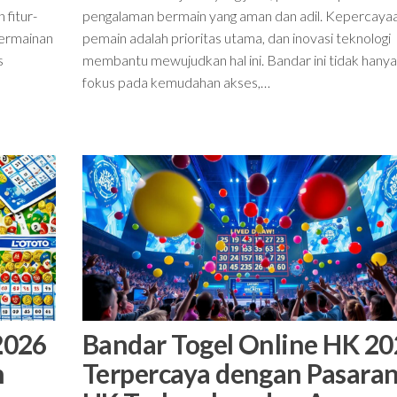
fitur-
pengalaman bermain yang aman dan adil. Kepercaya
 permainan
pemain adalah prioritas utama, dan inovasi teknologi
s
membantu mewujudkan hal ini. Bandar ini tidak hanya
fokus pada kemudahan akses,…
2026
Bandar Togel Online HK 2
n
Terpercaya dengan Pasara