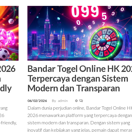
2026
Bandar Togel Online HK 2
n
Terpercaya dengan Sistem
dly
Modern dan Transparan
06/02/2026
By
admin
0
yang
Dalam dunia perjudian online, Bandar Togel Online H
26
2026 menawarkan platform yang terpercaya dengan
friendly,
sistem modern dan transparan. Dengan sistem yang
n
inovatif dan kebijakan yang jelas, pemain dapat mera