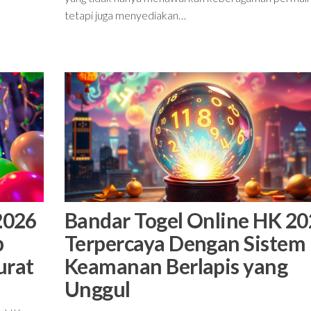
tetapi juga menyediakan…
2026
Bandar Togel Online HK 2
p
Terpercaya Dengan Sistem
urat
Keamanan Berlapis yang
Unggul