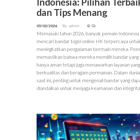
Indonesia: Pilihan Terbai
dan Tips Menang
05/02/2026
By
admin
0
Memasuki tahun 2026, banyak pemain Indonesia
mencari bandar togel online HK terpercaya untu
meningkatkan pengalaman bermain mereka. Pema
memastikan bahwa mereka memilih bandar yang 
hanya aman tetapi juga menawarkan layanan yan
berkualitas dan beragam permainan. Dalam dunia 
saat ini, penting untuk mengenali bandar yang dap
diandalkan untuk menjaga keamanan dan integrit