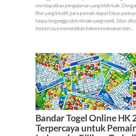
mendapatkan pengalaman yang lebih baik. Dengan 
fitur yang intuitif, para pemain dapat fokus pada
tanpa terganggu oleh desain yang rumit. Situs-situ
terpercaya memastikan bahwa keamanan dan…
Bandar Togel Online HK 
Terpercaya untuk Pemai