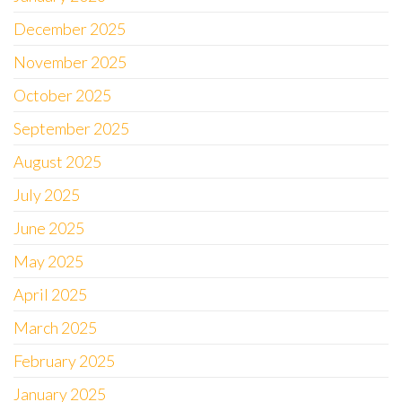
December 2025
November 2025
October 2025
September 2025
August 2025
July 2025
June 2025
May 2025
April 2025
March 2025
February 2025
January 2025