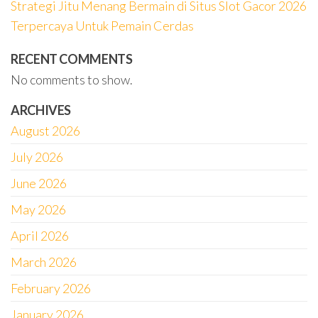
Strategi Jitu Menang Bermain di Situs Slot Gacor 2026
Terpercaya Untuk Pemain Cerdas
RECENT COMMENTS
No comments to show.
ARCHIVES
August 2026
July 2026
June 2026
May 2026
April 2026
March 2026
February 2026
January 2026