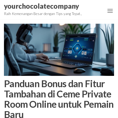
Skip
yourchocolatecompany
to
Raih Kemenangan Besar dengan Tips yang Tepat.,
the
content
Panduan Bonus dan Fitur
Tambahan di Ceme Private
Room Online untuk Pemain
Baru