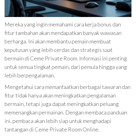
Mereka yang ingin memahami cara kerja bonus dan
fitur tambahan akan mendapatkan banyak wawasan
berharga. Ini akan membantu pemain membuat
keputusan yang lebih cerdas dan strategis saat
bermain di Ceme Private Room. Informasi ini penting
untuk semua tingkat pemain, dari pemula hingga yang
lebih berpengalaman.
Mengetahui cara memanfaatkan berbagai tawaran dan
fitur tidak hanya akan meningkatkan pengalaman
bermain, tetapi juga dapat meningkatkan peluang
memenangkan permainan. Dengan membaca panduan
ini, pembaca akan lebih siap untuk menghadapi
tantangan di Ceme Private Room Online.