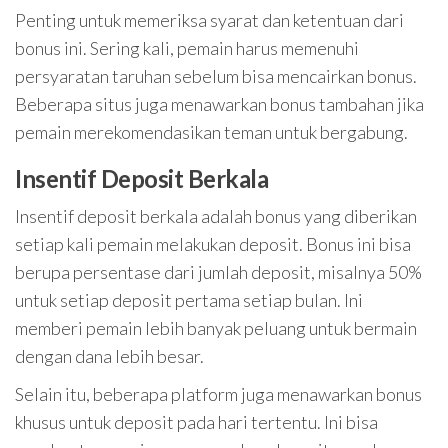
Penting untuk memeriksa syarat dan ketentuan dari
bonus ini. Sering kali, pemain harus memenuhi
persyaratan taruhan sebelum bisa mencairkan bonus.
Beberapa situs juga menawarkan bonus tambahan jika
pemain merekomendasikan teman untuk bergabung.
Insentif Deposit Berkala
Insentif deposit berkala adalah bonus yang diberikan
setiap kali pemain melakukan deposit. Bonus ini bisa
berupa persentase dari jumlah deposit, misalnya 50%
untuk setiap deposit pertama setiap bulan. Ini
memberi pemain lebih banyak peluang untuk bermain
dengan dana lebih besar.
Selain itu, beberapa platform juga menawarkan bonus
khusus untuk deposit pada hari tertentu. Ini bisa