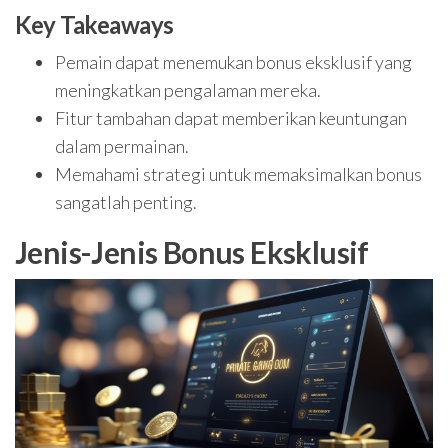
Key Takeaways
Pemain dapat menemukan bonus eksklusif yang
meningkatkan pengalaman mereka.
Fitur tambahan dapat memberikan keuntungan
dalam permainan.
Memahami strategi untuk memaksimalkan bonus
sangatlah penting.
Jenis-Jenis Bonus Eksklusif