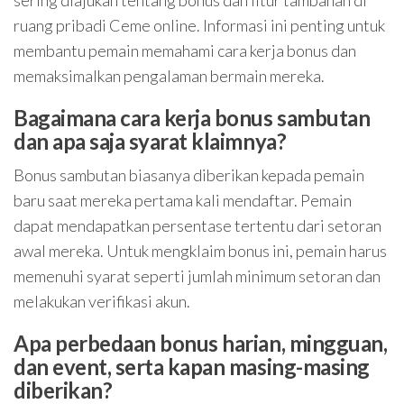
ruang pribadi Ceme online. Informasi ini penting untuk
membantu pemain memahami cara kerja bonus dan
memaksimalkan pengalaman bermain mereka.
Bagaimana cara kerja bonus sambutan
dan apa saja syarat klaimnya?
Bonus sambutan biasanya diberikan kepada pemain
baru saat mereka pertama kali mendaftar. Pemain
dapat mendapatkan persentase tertentu dari setoran
awal mereka. Untuk mengklaim bonus ini, pemain harus
memenuhi syarat seperti jumlah minimum setoran dan
melakukan verifikasi akun.
Apa perbedaan bonus harian, mingguan,
dan event, serta kapan masing-masing
diberikan?