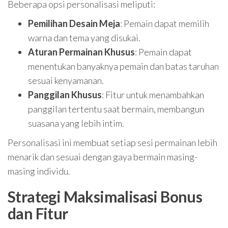
Beberapa opsi personalisasi meliputi:
Pemilihan Desain Meja
: Pemain dapat memilih
warna dan tema yang disukai.
Aturan Permainan Khusus
: Pemain dapat
menentukan banyaknya pemain dan batas taruhan
sesuai kenyamanan.
Panggilan Khusus
: Fitur untuk menambahkan
panggilan tertentu saat bermain, membangun
suasana yang lebih intim.
Personalisasi ini membuat setiap sesi permainan lebih
menarik dan sesuai dengan gaya bermain masing-
masing individu.
Strategi Maksimalisasi Bonus
dan Fitur