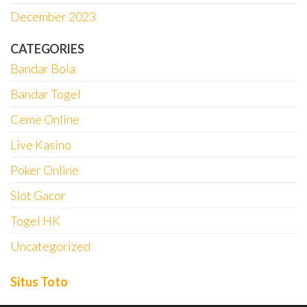
December 2023
CATEGORIES
Bandar Bola
Bandar Togel
Ceme Online
Live Kasino
Poker Online
Slot Gacor
Togel HK
Uncategorized
Situs Toto