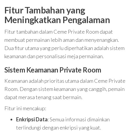
Fitur Tambahan yang
Meningkatkan Pengalaman
Fitur tambahan dalam Ceme Private Room dapat
membuat permainan lebih aman dan menyenangkan.
Dua fitur utama yang perlu diperhatikan adalah sistem
keamanan dan personalisasi meja permainan.
Sistem Keamanan Private Room
Keamanan adalah prioritas utama dalam Ceme Private
Room. Dengan sistem keamanan yang canggih, pemain
dapat merasa tenang saat bermain.
Fitur ini mencakup:
Enkripsi Data
: Semua informasi dimainkan
terlindungi dengan enkripsi yang kuat.