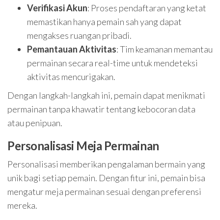
Verifikasi Akun
: Proses pendaftaran yang ketat
memastikan hanya pemain sah yang dapat
mengakses ruangan pribadi.
Pemantauan Aktivitas
: Tim keamanan memantau
permainan secara real-time untuk mendeteksi
aktivitas mencurigakan.
Dengan langkah-langkah ini, pemain dapat menikmati
permainan tanpa khawatir tentang kebocoran data
atau penipuan.
Personalisasi Meja Permainan
Personalisasi memberikan pengalaman bermain yang
unik bagi setiap pemain. Dengan fitur ini, pemain bisa
mengatur meja permainan sesuai dengan preferensi
mereka.