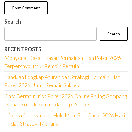
Search
Search
RECENT POSTS
Mengenal Dasar-Dasar Permainan Irish Poker 2026
Terpercaya untuk Pemain Pemula
Panduan Lengkap Aturan dan Strategi Bermain Irish
Poker 2026 Untuk Pemain Sukses
Cara Bermain Irish Poker 2026 Online Paling Gampang
Menang untuk Pemula dan Tips Sukses
Informasi Jadwal Jam Hoki Main Slot Gacor 2026 Hari
Ini dan Strategi Menang