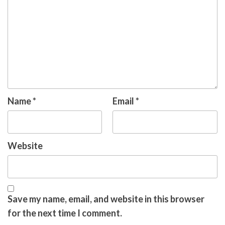
Name
*
Email
*
Website
Save my name, email, and website in this browser
for the next time I comment.