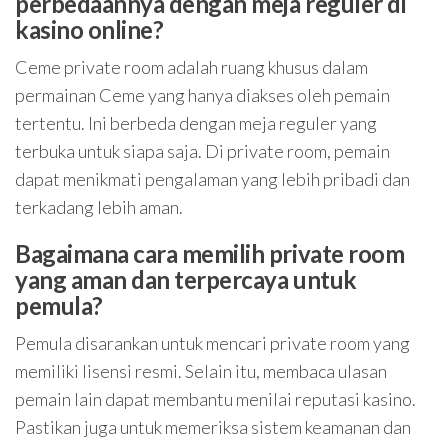
perbedaannya dengan meja reguler di
kasino online?
Ceme private room adalah ruang khusus dalam
permainan Ceme yang hanya diakses oleh pemain
tertentu. Ini berbeda dengan meja reguler yang
terbuka untuk siapa saja. Di private room, pemain
dapat menikmati pengalaman yang lebih pribadi dan
terkadang lebih aman.
Bagaimana cara memilih private room
yang aman dan terpercaya untuk
pemula?
Pemula disarankan untuk mencari private room yang
memiliki lisensi resmi. Selain itu, membaca ulasan
pemain lain dapat membantu menilai reputasi kasino.
Pastikan juga untuk memeriksa sistem keamanan dan