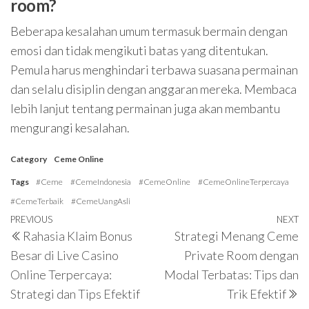
room?
Beberapa kesalahan umum termasuk bermain dengan
emosi dan tidak mengikuti batas yang ditentukan.
Pemula harus menghindari terbawa suasana permainan
dan selalu disiplin dengan anggaran mereka. Membaca
lebih lanjut tentang permainan juga akan membantu
mengurangi kesalahan.
Category
Ceme Online
Tags
#Ceme
#CemeIndonesia
#CemeOnline
#CemeOnlineTerpercaya
#CemeTerbaik
#CemeUangAsli
Post
Previous
PREVIOUS
NEXT
N
Rahasia Klaim Bonus
Strategi Menang Ceme
navigation
Post
P
Besar di Live Casino
Private Room dengan
Online Terpercaya:
Modal Terbatas: Tips dan
Strategi dan Tips Efektif
Trik Efektif