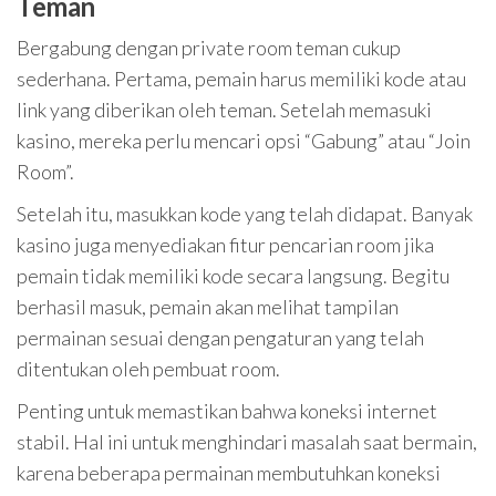
Teman
Bergabung dengan private room teman cukup
sederhana. Pertama, pemain harus memiliki kode atau
link yang diberikan oleh teman. Setelah memasuki
kasino, mereka perlu mencari opsi “Gabung” atau “Join
Room”.
Setelah itu, masukkan kode yang telah didapat. Banyak
kasino juga menyediakan fitur pencarian room jika
pemain tidak memiliki kode secara langsung. Begitu
berhasil masuk, pemain akan melihat tampilan
permainan sesuai dengan pengaturan yang telah
ditentukan oleh pembuat room.
Penting untuk memastikan bahwa koneksi internet
stabil. Hal ini untuk menghindari masalah saat bermain,
karena beberapa permainan membutuhkan koneksi