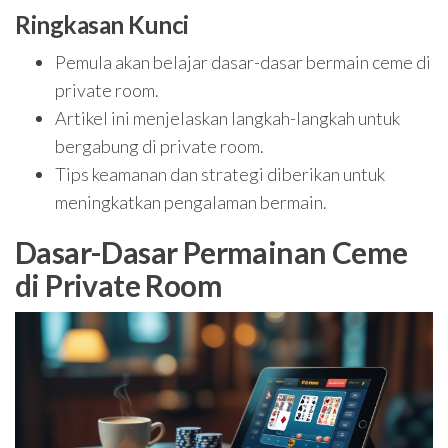
Ringkasan Kunci
Pemula akan belajar dasar-dasar bermain ceme di
private room.
Artikel ini menjelaskan langkah-langkah untuk
bergabung di private room.
Tips keamanan dan strategi diberikan untuk
meningkatkan pengalaman bermain.
Dasar-Dasar Permainan Ceme
di Private Room