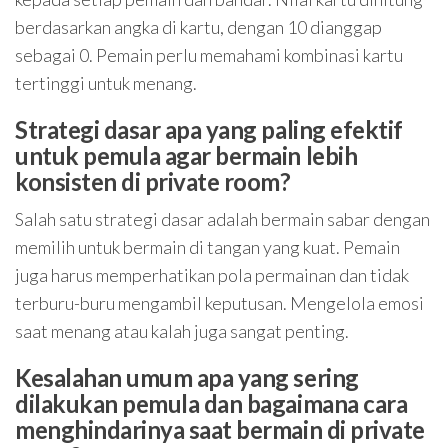
berdasarkan angka di kartu, dengan 10 dianggap
sebagai 0. Pemain perlu memahami kombinasi kartu
tertinggi untuk menang.
Strategi dasar apa yang paling efektif
untuk pemula agar bermain lebih
konsisten di private room?
Salah satu strategi dasar adalah bermain sabar dengan
memilih untuk bermain di tangan yang kuat. Pemain
juga harus memperhatikan pola permainan dan tidak
terburu-buru mengambil keputusan. Mengelola emosi
saat menang atau kalah juga sangat penting.
Kesalahan umum apa yang sering
dilakukan pemula dan bagaimana cara
menghindarinya saat bermain di private