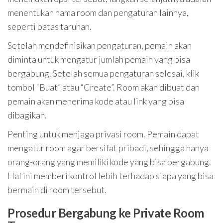
menentukan nama room dan pengaturan lainnya,
seperti batas taruhan.
Setelah mendefinisikan pengaturan, pemain akan
diminta untuk mengatur jumlah pemain yang bisa
bergabung. Setelah semua pengaturan selesai, klik
tombol “Buat” atau “Create”. Room akan dibuat dan
pemain akan menerima kode atau link yang bisa
dibagikan.
Penting untuk menjaga privasi room. Pemain dapat
mengatur room agar bersifat pribadi, sehingga hanya
orang-orang yang memiliki kode yang bisa bergabung.
Hal ini memberi kontrol lebih terhadap siapa yang bisa
bermain di room tersebut.
Prosedur Bergabung ke Private Room