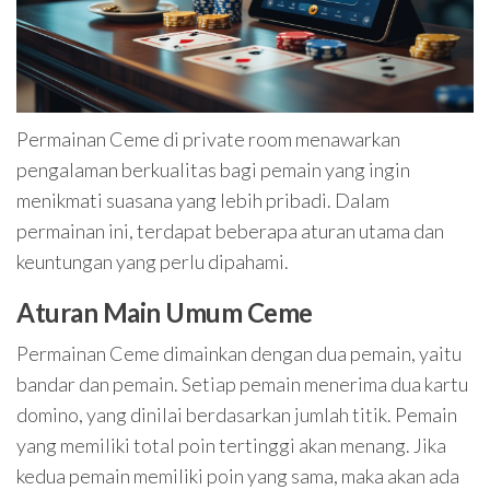
Permainan Ceme di private room menawarkan
pengalaman berkualitas bagi pemain yang ingin
menikmati suasana yang lebih pribadi. Dalam
permainan ini, terdapat beberapa aturan utama dan
keuntungan yang perlu dipahami.
Aturan Main Umum Ceme
Permainan Ceme dimainkan dengan dua pemain, yaitu
bandar dan pemain. Setiap pemain menerima dua kartu
domino, yang dinilai berdasarkan jumlah titik. Pemain
yang memiliki total poin tertinggi akan menang. Jika
kedua pemain memiliki poin yang sama, maka akan ada