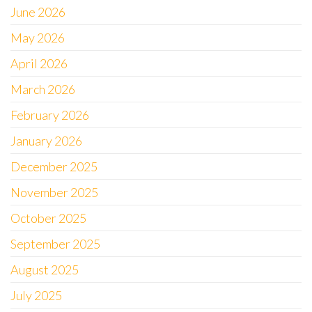
June 2026
May 2026
April 2026
March 2026
February 2026
January 2026
December 2025
November 2025
October 2025
September 2025
August 2025
July 2025