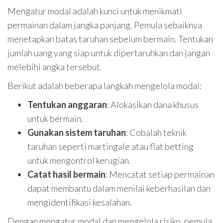
Mengatur modal adalah kunci untuk menikmati
permainan dalam jangka panjang. Pemula sebaiknya
menetapkan batas taruhan sebelum bermain. Tentukan
jumlah uang yang siap untuk dipertaruhkan dan jangan
melebihi angka tersebut.
Berikut adalah beberapa langkah mengelola modal:
Tentukan anggaran
: Alokasikan dana khusus
untuk bermain.
Gunakan sistem taruhan
: Cobalah teknik
taruhan seperti martingale atau flat betting
untuk mengontrol kerugian.
Catat hasil bermain
: Mencatat setiap permainan
dapat membantu dalam menilai keberhasilan dan
mengidentifikasi kesalahan.
Dengan mengatur modal dan mengelola risiko, pemula