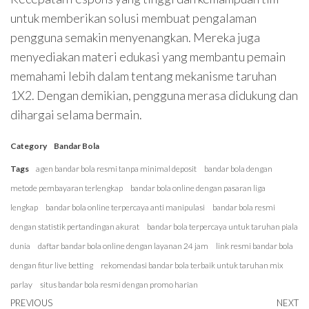
untuk memberikan solusi membuat pengalaman
pengguna semakin menyenangkan. Mereka juga
menyediakan materi edukasi yang membantu pemain
memahami lebih dalam tentang mekanisme taruhan
1X2. Dengan demikian, pengguna merasa didukung dan
dihargai selama bermain.
Category
Bandar Bola
Tags
agen bandar bola resmi tanpa minimal deposit
bandar bola dengan
metode pembayaran terlengkap
bandar bola online dengan pasaran liga
lengkap
bandar bola online terpercaya anti manipulasi
bandar bola resmi
dengan statistik pertandingan akurat
bandar bola terpercaya untuk taruhan piala
dunia
daftar bandar bola online dengan layanan 24 jam
link resmi bandar bola
dengan fitur live betting
rekomendasi bandar bola terbaik untuk taruhan mix
parlay
situs bandar bola resmi dengan promo harian
Post
Previous
PREVIOUS
NEXT
N