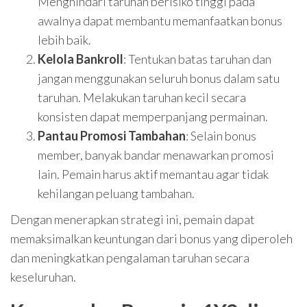
Menghindari taruhan berisiko tinggi pada
awalnya dapat membantu memanfaatkan bonus
lebih baik.
Kelola Bankroll
: Tentukan batas taruhan dan
jangan menggunakan seluruh bonus dalam satu
taruhan. Melakukan taruhan kecil secara
konsisten dapat memperpanjang permainan.
Pantau Promosi Tambahan
: Selain bonus
member, banyak bandar menawarkan promosi
lain. Pemain harus aktif memantau agar tidak
kehilangan peluang tambahan.
Dengan menerapkan strategi ini, pemain dapat
memaksimalkan keuntungan dari bonus yang diperoleh
dan meningkatkan pengalaman taruhan secara
keseluruhan.