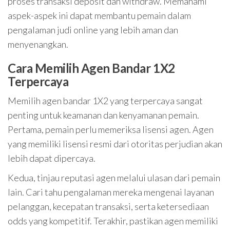
proses transaksi deposit dan withdraw. Memahami
aspek-aspek ini dapat membantu pemain dalam
pengalaman judi online yang lebih aman dan
menyenangkan.
Cara Memilih Agen Bandar 1X2
Terpercaya
Memilih agen bandar 1X2 yang terpercaya sangat
penting untuk keamanan dan kenyamanan pemain.
Pertama, pemain perlu memeriksa lisensi agen. Agen
yang memiliki lisensi resmi dari otoritas perjudian akan
lebih dapat dipercaya.
Kedua, tinjau reputasi agen melalui ulasan dari pemain
lain. Cari tahu pengalaman mereka mengenai layanan
pelanggan, kecepatan transaksi, serta ketersediaan
odds yang kompetitif. Terakhir, pastikan agen memiliki