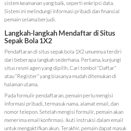
sistem keamanan yang baik, seperti enkripsi data.
Sistem ini melindungi informasi pribadi dan finansial
pemain selama berjudi.
Langkah-langkah Mendaftar di Situs
Sepak Bola 1X2
Pendaftaran di situs sepak bola 1X2 umumnya terdiri
dari beberapa langkah sederhana. Pertama, kunjungi
situs resmi agen yang dipilih. Cari tombol “Daftar”
atau “Register” yang biasanya mudah ditemukan di
halaman utama.
Pada formulir pendaftaran, pemain perlu mengisi
informasi pribadi, termasuk nama, alamat email, dan
nomor telepon. Setelah mengisi formulir, pemain akan
menerima email konfirmasi. Ikuti instruksi dalam email
untuk mengaktifkan akun. Terakhir, pemain dapat masuk