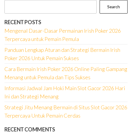
Search
RECENT POSTS
Mengenal Dasar-Dasar Permainan Irish Poker 2026
Terpercaya untuk Pemain Pemula
Panduan Lengkap Aturan dan Strategi Bermain Irish
Poker 2026 Untuk Pemain Sukses
Cara Bermain Irish Poker 2026 Online Paling Gampang
Menang untuk Pemula dan Tips Sukses
Informasi Jadwal Jam Hoki Main Slot Gacor 2026 Hari
Ini dan Strategi Menang
Strategi Jitu Menang Bermain di Situs Slot Gacor 2026
Terpercaya Untuk Pemain Cerdas
RECENT COMMENTS