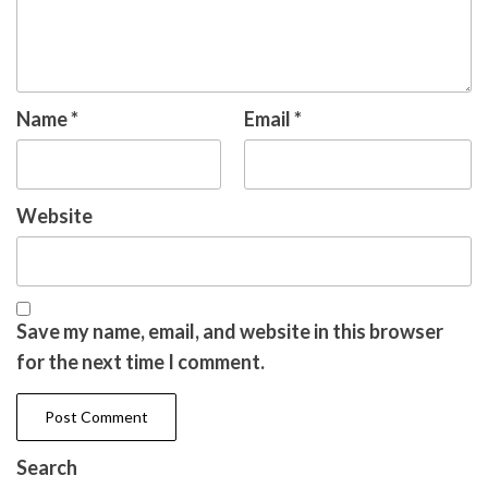
Name
*
Email
*
Website
Save my name, email, and website in this browser
for the next time I comment.
Search