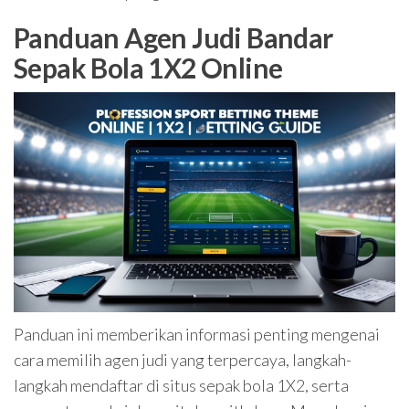
Panduan Agen Judi Bandar
Sepak Bola 1X2 Online
Panduan ini memberikan informasi penting mengenai
cara memilih agen judi yang terpercaya, langkah-
langkah mendaftar di situs sepak bola 1X2, serta