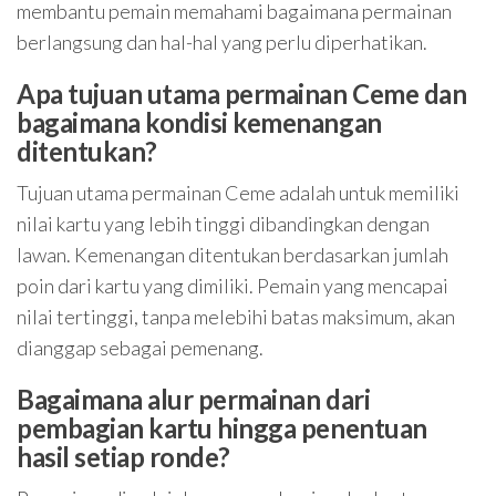
membantu pemain memahami bagaimana permainan
berlangsung dan hal-hal yang perlu diperhatikan.
Apa tujuan utama permainan Ceme dan
bagaimana kondisi kemenangan
ditentukan?
Tujuan utama permainan Ceme adalah untuk memiliki
nilai kartu yang lebih tinggi dibandingkan dengan
lawan. Kemenangan ditentukan berdasarkan jumlah
poin dari kartu yang dimiliki. Pemain yang mencapai
nilai tertinggi, tanpa melebihi batas maksimum, akan
dianggap sebagai pemenang.
Bagaimana alur permainan dari
pembagian kartu hingga penentuan
hasil setiap ronde?