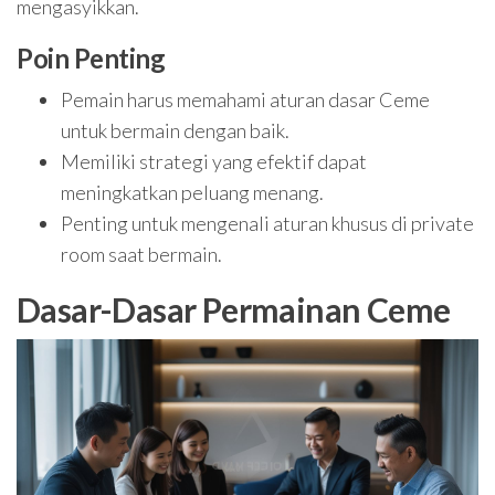
mengasyikkan.
Poin Penting
Pemain harus memahami aturan dasar Ceme
untuk bermain dengan baik.
Memiliki strategi yang efektif dapat
meningkatkan peluang menang.
Penting untuk mengenali aturan khusus di private
room saat bermain.
Dasar-Dasar Permainan Ceme