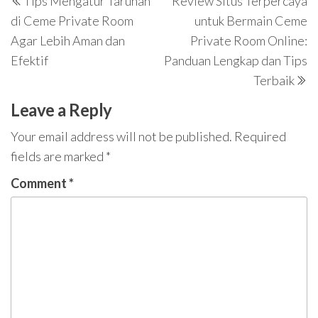
Tips Mengatur Taruhan
Review Situs Terpercaya
navigation
Post
P
di Ceme Private Room
untuk Bermain Ceme
Agar Lebih Aman dan
Private Room Online:
Efektif
Panduan Lengkap dan Tips
Terbaik
Leave a Reply
Your email address will not be published.
Required
fields are marked
*
Comment
*