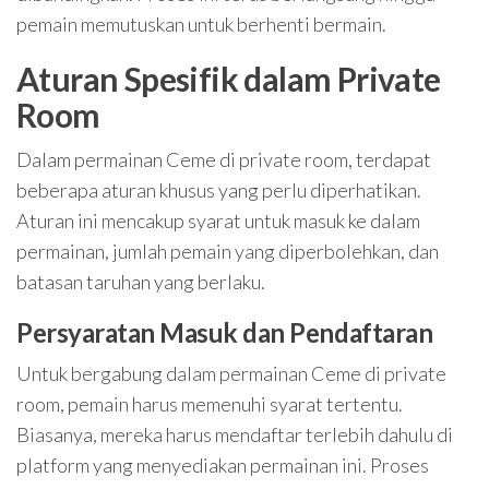
pemain memutuskan untuk berhenti bermain.
Aturan Spesifik dalam Private
Room
Dalam permainan Ceme di private room, terdapat
beberapa aturan khusus yang perlu diperhatikan.
Aturan ini mencakup syarat untuk masuk ke dalam
permainan, jumlah pemain yang diperbolehkan, dan
batasan taruhan yang berlaku.
Persyaratan Masuk dan Pendaftaran
Untuk bergabung dalam permainan Ceme di private
room, pemain harus memenuhi syarat tertentu.
Biasanya, mereka harus mendaftar terlebih dahulu di
platform yang menyediakan permainan ini. Proses