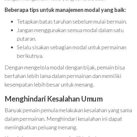
Beberapa tips untuk manajemen modal yang baik:
Tetapkan batas taruhan sebelum mulai bermain.
Jangan menggunakan semua modal dalam satu
putaran.
Selalu sisakan sebagian modal untuk permainan
berikutnya.
Dengan mengelola modal dengan bijak, pemain bisa
bertahan lebih lama dalam permainan dan memiliki
kesempatan lebih besar untuk menang.
Menghindari Kesalahan Umum
Banyak pemain pemula melakukan kesalahan yang sama
dalam permainan. Menghindari kesalahan ini dapat
meningkatkan peluang menang.