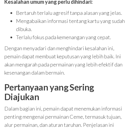
Kesalahan umum yang perlu dihindari:
Bertaruh terlalu agresif tanpa alasan yang jelas.
Mengabaikan informasi tentang kartu yang sudah
dibuka.
Terlalu fokus pada kemenangan yang cepat.
Dengan menyadari dan menghindari kesalahan ini,
pemain dapat membuat keputusan yang lebih baik. Ini
akan mengarah pada permainan yang lebih efektif dan
kesenangan dalam bermain.
Pertanyaan yang Sering
Diajukan
Dalam bagian ini, pemain dapat menemukan informasi
penting mengenai permainan Ceme, termasuk tujuan,
alur permainan, dan aturan taruhan. Penjelasan ini