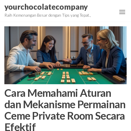
Skip
yourchocolatecompany
to
Raih Kemenangan Besar dengan Tips yang Tepat.,
the
content
Cara Memahami Aturan
dan Mekanisme Permainan
Ceme Private Room Secara
Efektif