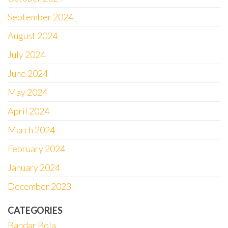
September 2024
August 2024
July 2024
June 2024
May 2024
April 2024
March 2024
February 2024
January 2024
December 2023
CATEGORIES
Bandar Bola