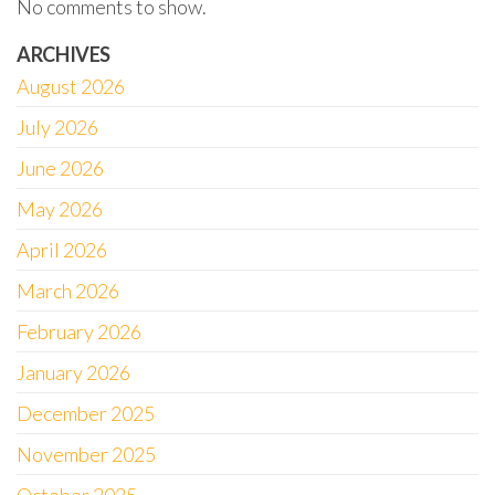
No comments to show.
ARCHIVES
August 2026
July 2026
June 2026
May 2026
April 2026
March 2026
February 2026
January 2026
December 2025
November 2025
October 2025