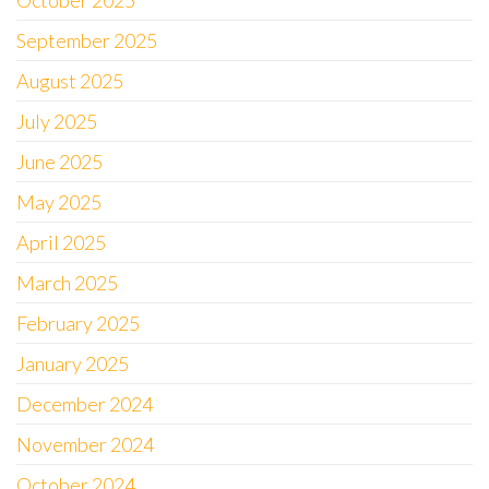
September 2025
August 2025
July 2025
June 2025
May 2025
April 2025
March 2025
February 2025
January 2025
December 2024
November 2024
October 2024