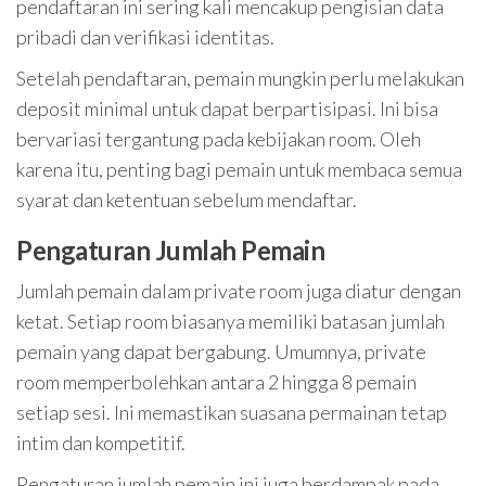
pendaftaran ini sering kali mencakup pengisian data
pribadi dan verifikasi identitas.
Setelah pendaftaran, pemain mungkin perlu melakukan
deposit minimal untuk dapat berpartisipasi. Ini bisa
bervariasi tergantung pada kebijakan room. Oleh
karena itu, penting bagi pemain untuk membaca semua
syarat dan ketentuan sebelum mendaftar.
Pengaturan Jumlah Pemain
Jumlah pemain dalam private room juga diatur dengan
ketat. Setiap room biasanya memiliki batasan jumlah
pemain yang dapat bergabung. Umumnya, private
room memperbolehkan antara 2 hingga 8 pemain
setiap sesi. Ini memastikan suasana permainan tetap
intim dan kompetitif.
Pengaturan jumlah pemain ini juga berdampak pada