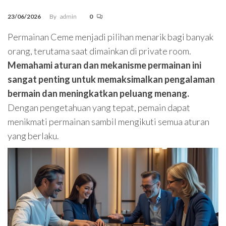
23/06/2026
By
admin
0
Permainan Ceme menjadi pilihan menarik bagi banyak
orang, terutama saat dimainkan di private room.
Memahami aturan dan mekanisme permainan ini
sangat penting untuk memaksimalkan pengalaman
bermain dan meningkatkan peluang menang.
Dengan pengetahuan yang tepat, pemain dapat
menikmati permainan sambil mengikuti semua aturan
yang berlaku.