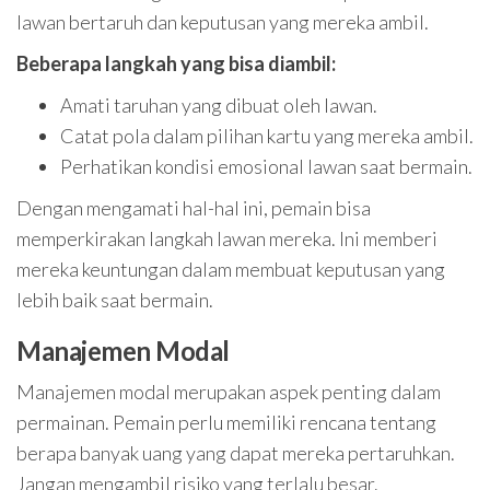
lawan bertaruh dan keputusan yang mereka ambil.
Beberapa langkah yang bisa diambil:
Amati taruhan yang dibuat oleh lawan.
Catat pola dalam pilihan kartu yang mereka ambil.
Perhatikan kondisi emosional lawan saat bermain.
Dengan mengamati hal-hal ini, pemain bisa
memperkirakan langkah lawan mereka. Ini memberi
mereka keuntungan dalam membuat keputusan yang
lebih baik saat bermain.
Manajemen Modal
Manajemen modal merupakan aspek penting dalam
permainan. Pemain perlu memiliki rencana tentang
berapa banyak uang yang dapat mereka pertaruhkan.
Jangan mengambil risiko yang terlalu besar.