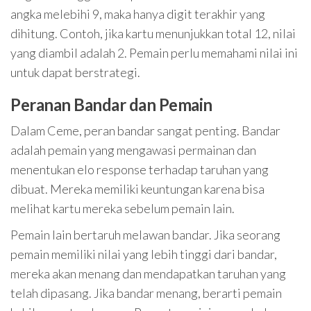
angka melebihi 9, maka hanya digit terakhir yang
dihitung. Contoh, jika kartu menunjukkan total 12, nilai
yang diambil adalah 2. Pemain perlu memahami nilai ini
untuk dapat berstrategi.
Peranan Bandar dan Pemain
Dalam Ceme, peran bandar sangat penting. Bandar
adalah pemain yang mengawasi permainan dan
menentukan elo response terhadap taruhan yang
dibuat. Mereka memiliki keuntungan karena bisa
melihat kartu mereka sebelum pemain lain.
Pemain lain bertaruh melawan bandar. Jika seorang
pemain memiliki nilai yang lebih tinggi dari bandar,
mereka akan menang dan mendapatkan taruhan yang
telah dipasang. Jika bandar menang, berarti pemain