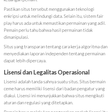
Pastikan situs tersebut menggunakan teknologi
enkripsi untuk melindungi data. Selain itu, sistem fair
play harus ada untuk memastikan permainan yang adil.
Pemain perlu tahu bahwa hasil permainan tidak
dimanipulasi.
Situs yang transparan tentang cara kerja algoritma dan
menyediakan laporan independen tentang permainan
dapat lebih dipercaya.
Lisensi dan Legalitas Operasional
Lisensi adalah tanda sahnya suatu situs. Situs bermain
ceme harus memiliki lisensi dari badan pengatur yang
diakui. Lisensi ini menunjukkan bahwa situs mengikuti
aturan dan regulasi yang ditetapkan.
Pemain harus melakukan pengecekan apakah lisensi itu