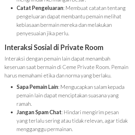
Catat Pengeluaran
: Membuat catatan tentang
pengeluaran dapat membantu pemain melihat
kebiasaan bermain mereka dan melakukan
penyesuaian jika perlu.
Interaksi Sosial di Private Room
Interaksi dengan pemain lain dapat menambah
keseruan saat bermain di Ceme Private Room. Pemain
harus memahami etika dan norma yang berlaku.
Sapa Pemain Lain
: Mengucapkan salam kepada
pemain lain dapat menciptakan suasana yang
ramah.
Jangan Spam Chat
: Hindari mengirim pesan
yang terlalu sering atau tidak relevan, agar tidak
mengganggu permainan.