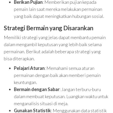
Berikan Pujian
: Memberikan pujian kepada
pemain lain saat mereka melakukan permainan
yang baik dapat meningkatkan hubungan sosial.
Strategi Bermain yang Disarankan
Memiliki strategi yang jelas dapat membantu pemain
dalam mengambil keputusan yang lebih baik selama
permainan. Berikut adalah beberapa strategi yang
bisa diterapkan.
Pelajari Aturan
: Memahami semua aturan
permainan dengan baik akan memberi pemain
keuntungan.
Bermain dengan Sabar
: Jangan terburu-buru
dalam membuat keputusan. Luangkan waktu untuk
menganalisis situasi di meja.
Gunakan Statistik
: Menggunakan data statistik