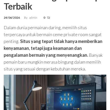
Terbaik
24/06/2026
By
admin
0
Dalam dunia permainan daring, memilih situs
terpercaya untuk bermain ceme private room sangat
penting.
Situs yang tepat tidak hanya memberikan
kenyamanan, tetapi juga keamanan dan
pengalaman bermain yang menyenangkan.
Banyak
pemain baru mungkin merasa bingung dalam memilih
situs yang sesuai dengan kebutuhan mereka.