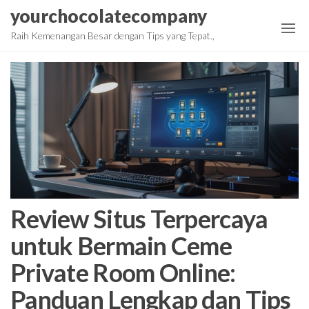
Skip
yourchocolatecompany
to
Raih Kemenangan Besar dengan Tips yang Tepat.,
the
content
Review Situs Terpercaya
untuk Bermain Ceme
Private Room Online:
Panduan Lengkap dan Tips