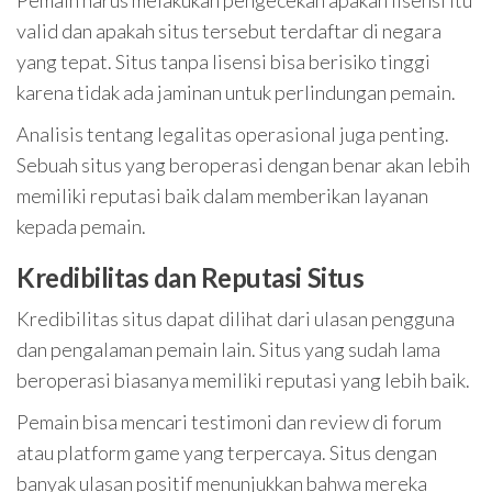
valid dan apakah situs tersebut terdaftar di negara
yang tepat. Situs tanpa lisensi bisa berisiko tinggi
karena tidak ada jaminan untuk perlindungan pemain.
Analisis tentang legalitas operasional juga penting.
Sebuah situs yang beroperasi dengan benar akan lebih
memiliki reputasi baik dalam memberikan layanan
kepada pemain.
Kredibilitas dan Reputasi Situs
Kredibilitas situs dapat dilihat dari ulasan pengguna
dan pengalaman pemain lain. Situs yang sudah lama
beroperasi biasanya memiliki reputasi yang lebih baik.
Pemain bisa mencari testimoni dan review di forum
atau platform game yang terpercaya. Situs dengan
banyak ulasan positif menunjukkan bahwa mereka