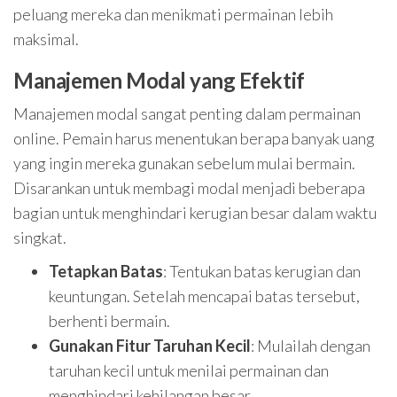
peluang mereka dan menikmati permainan lebih
maksimal.
Manajemen Modal yang Efektif
Manajemen modal sangat penting dalam permainan
online. Pemain harus menentukan berapa banyak uang
yang ingin mereka gunakan sebelum mulai bermain.
Disarankan untuk membagi modal menjadi beberapa
bagian untuk menghindari kerugian besar dalam waktu
singkat.
Tetapkan Batas
: Tentukan batas kerugian dan
keuntungan. Setelah mencapai batas tersebut,
berhenti bermain.
Gunakan Fitur Taruhan Kecil
: Mulailah dengan
taruhan kecil untuk menilai permainan dan
menghindari kehilangan besar.