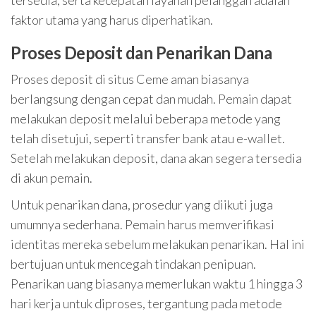
faktor utama yang harus diperhatikan.
Proses Deposit dan Penarikan Dana
Proses deposit di situs Ceme aman biasanya
berlangsung dengan cepat dan mudah. Pemain dapat
melakukan deposit melalui beberapa metode yang
telah disetujui, seperti transfer bank atau e-wallet.
Setelah melakukan deposit, dana akan segera tersedia
di akun pemain.
Untuk penarikan dana, prosedur yang diikuti juga
umumnya sederhana. Pemain harus memverifikasi
identitas mereka sebelum melakukan penarikan. Hal ini
bertujuan untuk mencegah tindakan penipuan.
Penarikan uang biasanya memerlukan waktu 1 hingga 3
hari kerja untuk diproses, tergantung pada metode