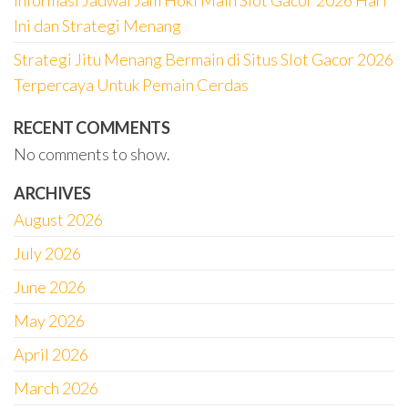
Informasi Jadwal Jam Hoki Main Slot Gacor 2026 Hari
Ini dan Strategi Menang
Strategi Jitu Menang Bermain di Situs Slot Gacor 2026
Terpercaya Untuk Pemain Cerdas
RECENT COMMENTS
No comments to show.
ARCHIVES
August 2026
July 2026
June 2026
May 2026
April 2026
March 2026