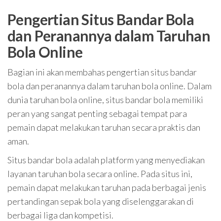
Pengertian Situs Bandar Bola
dan Peranannya dalam Taruhan
Bola Online
Bagian ini akan membahas pengertian situs bandar
bola dan peranannya dalam taruhan bola online. Dalam
dunia taruhan bola online, situs bandar bola memiliki
peran yang sangat penting sebagai tempat para
pemain dapat melakukan taruhan secara praktis dan
aman.
Situs bandar bola adalah platform yang menyediakan
layanan taruhan bola secara online. Pada situs ini,
pemain dapat melakukan taruhan pada berbagai jenis
pertandingan sepak bola yang diselenggarakan di
berbagai liga dan kompetisi.