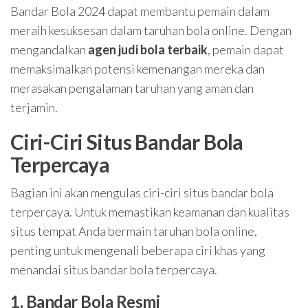
Bandar Bola 2024 dapat membantu pemain dalam
meraih kesuksesan dalam taruhan bola online. Dengan
mengandalkan
agen judi bola terbaik
, pemain dapat
memaksimalkan potensi kemenangan mereka dan
merasakan pengalaman taruhan yang aman dan
terjamin.
Ciri-Ciri Situs Bandar Bola
Terpercaya
Bagian ini akan mengulas ciri-ciri situs bandar bola
terpercaya. Untuk memastikan keamanan dan kualitas
situs tempat Anda bermain taruhan bola online,
penting untuk mengenali beberapa ciri khas yang
menandai situs bandar bola terpercaya.
1. Bandar Bola Resmi