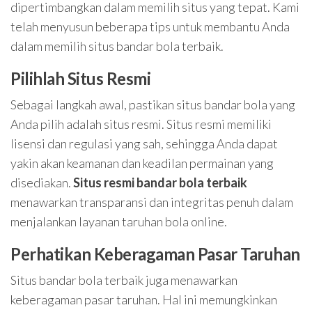
dipertimbangkan dalam memilih situs yang tepat. Kami
telah menyusun beberapa tips untuk membantu Anda
dalam memilih situs bandar bola terbaik.
Pilihlah Situs Resmi
Sebagai langkah awal, pastikan situs bandar bola yang
Anda pilih adalah situs resmi. Situs resmi memiliki
lisensi dan regulasi yang sah, sehingga Anda dapat
yakin akan keamanan dan keadilan permainan yang
disediakan.
Situs resmi bandar bola terbaik
menawarkan transparansi dan integritas penuh dalam
menjalankan layanan taruhan bola online.
Perhatikan Keberagaman Pasar Taruhan
Situs bandar bola terbaik juga menawarkan
keberagaman pasar taruhan. Hal ini memungkinkan