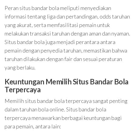
Peran situs bandar bola meliputi menyediakan
informasi tentang liga dan pertandingan, odds taruhan
yang akurat, serta memfasilitasi pemain untuk
melakukan transaksi taruhan dengan aman dan nyaman.
Situs bandar bola juga menjadi perantara antara
pemain dengan penyedia taruhan, memastikan bahwa
taruhan dilakukan dengan fair dan sesuai peraturan
yang berlaku.
Keuntungan Memilih Situs Bandar Bola
Terpercaya
Memilih situs bandar bola terpercaya sangat penting
dalam taruhan bola online. Situs bandar bola
terpercaya menawarkan berbagai keuntungan bagi
para pemain, antara lain: