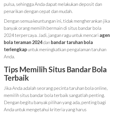
pulsa, sehingga Anda dapat melakukan deposit dan
penarikan dengan cepat dan mudah.
Dengan semua keuntungan ini, tidak mengherankan jika
banyak orang memilih bermain di situs bandar bola
2024 terpercaya. Jadi, jangan ragu untuk mencari
agen
bola teraman 2024
dan
bandar taruhan bola
terlengkap
untuk meningkatkan pengalaman taruhan
Anda.
Tips Memilih Situs Bandar Bola
Terbaik
Jika Anda adalah seorang pecinta taruhan bola online,
memilih situs bandar bola terbaik sangatlah penting.
Dengan begitu banyak pilihan yang ada, penting bagi
Anda untuk mengetahui kriteria yang harus