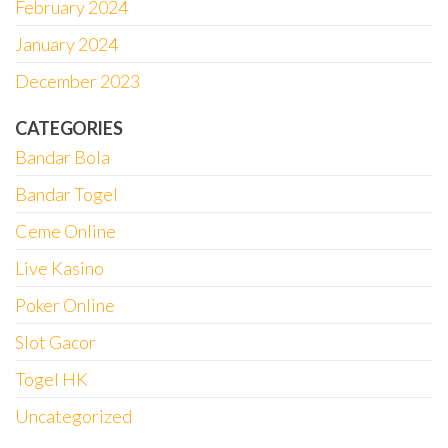
February 2024
January 2024
December 2023
CATEGORIES
Bandar Bola
Bandar Togel
Ceme Online
Live Kasino
Poker Online
Slot Gacor
Togel HK
Uncategorized