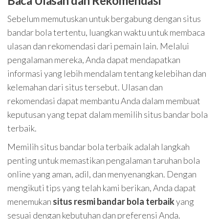
Baca Ulasan dan Rekomendasi
Sebelum memutuskan untuk bergabung dengan situs
bandar bola tertentu, luangkan waktu untuk membaca
ulasan dan rekomendasi dari pemain lain. Melalui
pengalaman mereka, Anda dapat mendapatkan
informasi yang lebih mendalam tentang kelebihan dan
kelemahan dari situs tersebut. Ulasan dan
rekomendasi dapat membantu Anda dalam membuat
keputusan yang tepat dalam memilih situs bandar bola
terbaik.
Memilih situs bandar bola terbaik adalah langkah
penting untuk memastikan pengalaman taruhan bola
online yang aman, adil, dan menyenangkan. Dengan
mengikuti tips yang telah kami berikan, Anda dapat
menemukan
situs resmi bandar bola terbaik
yang
sesuai dengan kebutuhan dan preferensi Anda.