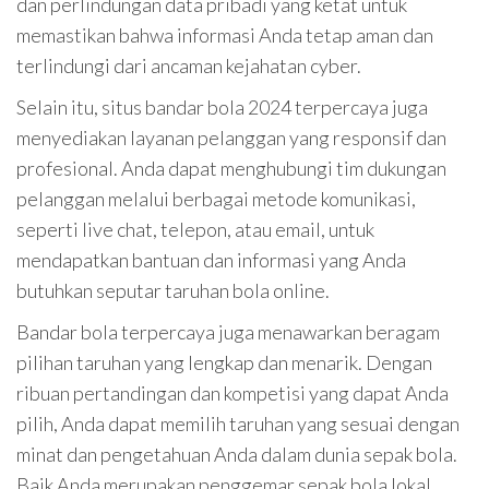
dan perlindungan data pribadi yang ketat untuk
memastikan bahwa informasi Anda tetap aman dan
terlindungi dari ancaman kejahatan cyber.
Selain itu, situs bandar bola 2024 terpercaya juga
menyediakan layanan pelanggan yang responsif dan
profesional. Anda dapat menghubungi tim dukungan
pelanggan melalui berbagai metode komunikasi,
seperti live chat, telepon, atau email, untuk
mendapatkan bantuan dan informasi yang Anda
butuhkan seputar taruhan bola online.
Bandar bola terpercaya juga menawarkan beragam
pilihan taruhan yang lengkap dan menarik. Dengan
ribuan pertandingan dan kompetisi yang dapat Anda
pilih, Anda dapat memilih taruhan yang sesuai dengan
minat dan pengetahuan Anda dalam dunia sepak bola.
Baik Anda merupakan penggemar sepak bola lokal