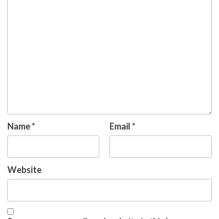
Name
*
Email
*
Website