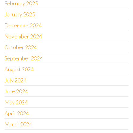
February 2025
January 2025
December 2024
November 2024
October 2024
September 2024
August 2024
July 2024
June 2024
May 2024
April 2024
March 2024