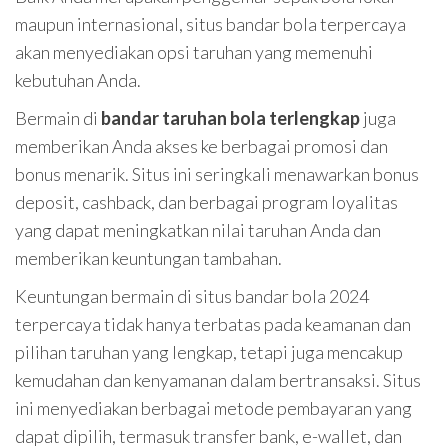
maupun internasional, situs bandar bola terpercaya
akan menyediakan opsi taruhan yang memenuhi
kebutuhan Anda.
Bermain di
bandar taruhan bola terlengkap
juga
memberikan Anda akses ke berbagai promosi dan
bonus menarik. Situs ini seringkali menawarkan bonus
deposit, cashback, dan berbagai program loyalitas
yang dapat meningkatkan nilai taruhan Anda dan
memberikan keuntungan tambahan.
Keuntungan bermain di situs bandar bola 2024
terpercaya tidak hanya terbatas pada keamanan dan
pilihan taruhan yang lengkap, tetapi juga mencakup
kemudahan dan kenyamanan dalam bertransaksi. Situs
ini menyediakan berbagai metode pembayaran yang
dapat dipilih, termasuk transfer bank, e-wallet, dan