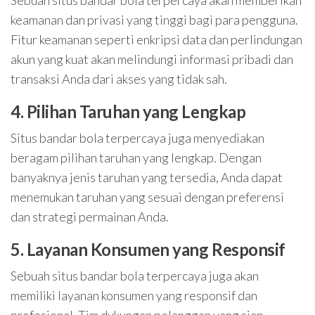
Sebuah situs bandar bola terpercaya akan memberikan
keamanan dan privasi yang tinggi bagi para pengguna.
Fitur keamanan seperti enkripsi data dan perlindungan
akun yang kuat akan melindungi informasi pribadi dan
transaksi Anda dari akses yang tidak sah.
4. Pilihan Taruhan yang Lengkap
Situs bandar bola terpercaya juga menyediakan
beragam pilihan taruhan yang lengkap. Dengan
banyaknya jenis taruhan yang tersedia, Anda dapat
menemukan taruhan yang sesuai dengan preferensi
dan strategi permainan Anda.
5. Layanan Konsumen yang Responsif
Sebuah situs bandar bola terpercaya juga akan
memiliki layanan konsumen yang responsif dan