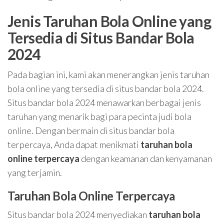
Jenis Taruhan Bola Online yang
Tersedia di Situs Bandar Bola
2024
Pada bagian ini, kami akan menerangkan jenis taruhan
bola online yang tersedia di situs bandar bola 2024.
Situs bandar bola 2024 menawarkan berbagai jenis
taruhan yang menarik bagi para pecinta judi bola
online. Dengan bermain di situs bandar bola
terpercaya, Anda dapat menikmati
taruhan bola
online terpercaya
dengan keamanan dan kenyamanan
yang terjamin.
Taruhan Bola Online Terpercaya
Situs bandar bola 2024 menyediakan
taruhan bola